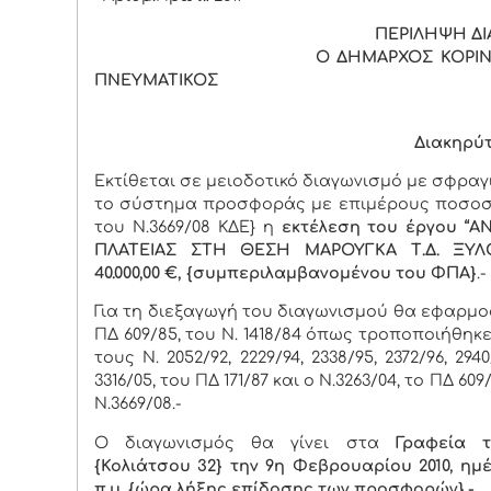
ΠΕΡΙΛΗΨΗ ΔΙΑΚΗΡ
Ο ΔΗΜΑΡΧΟΣ ΚΟΡΙΝ
ΠΝΕΥΜΑΤΙΚΟΣ
Διακηρύττε
Εκτίθεται σε μειοδοτικό διαγωνισμό με σφρα
το σύστημα προσφοράς με επιμέρους ποσοσ
του Ν.3669/08 ΚΔΕ} η
εκτέλεση του έργου
“Α
ΠΛΑΤΕΙΑΣ ΣΤΗ ΘΕΣΗ ΜΑΡΟΥΓΚΑ Τ.Δ. ΞΥΛΟ
40.000,00 €, {συμπεριλαμβανομένου του ΦΠΑ}
.-
Για τη διεξαγωγή του διαγωνισμού θα εφαρμο
ΠΔ 609/85, του Ν. 1418/84 όπως τροποποιήθη
τους Ν. 2052/92, 2229/94, 2338/95, 2372/96, 2940
3316/05, του ΠΔ 171/87 και ο Ν.3263/04, το ΠΔ 609/
Ν.3669/08.-
Ο διαγωνισμός θα γίνει στα
Γραφεία 
{Κολιάτσου 32} την 9η Φεβρουαρίου 2010, ημέ
π.μ. {ώρα λήξης επίδοσης των προσφορών}.-