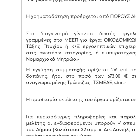
Η χρηματοδότηση προέρχεται από ΠΟΡΟΥΣ Δ
Στο διαγωνισμό γίνονται δεκτές
εργολ
γραμμένες στο ΜΕΕΠ για έργα: ΟΙΚΟΔΟΜΙΚΩΝ
Τάξης Πτυχίου ή Κ/Ξ εργοληπτικών επιχει
στις ανωτέρω κατηγορίες, ή εμπειροτέχνε
Νομαρχιακά Μητρώα.-
Η
εγγύηση συμμετοχής
ορίζεται 2% επί τ
δαπάνης, ήτοι στο ποσό των
673,00 € σ
αναγνωρισμένης Τράπεζας, ΤΣΜΕΔΕ,κ.λπ..-
Η
προθεσμία εκτέλεσης του έργου ορίζεται σε 
Για περισσότερες
πληροφορίες και παρα
μελέτης
οι ενδιαφερόμενοι μπορούν ν’ απε
του Δήμου {Κολιάτσου 32 αρμ. κ. Αικ. Δανιήλ, τη
εργάσιμες ημέρες και ώρες.-