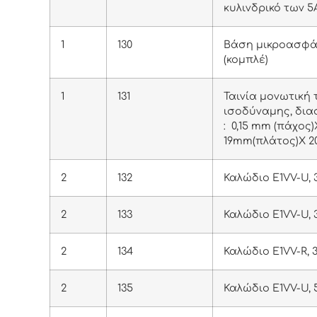
κυλινδρικό των 5
1
130
Βάση μικροασφά
(κομπλέ)
1
131
Ταινία μονωτική
ισοδύναμης, δι
: 0,15 mm (πάχος)
19mm(πλάτος)Χ 2
2
132
Καλώδιο E1VV-U, 3
2
133
Καλώδιο E1VV-U, 
2
134
Καλώδιο E1VV-R, 
2
135
Καλώδιο E1VV-U, 