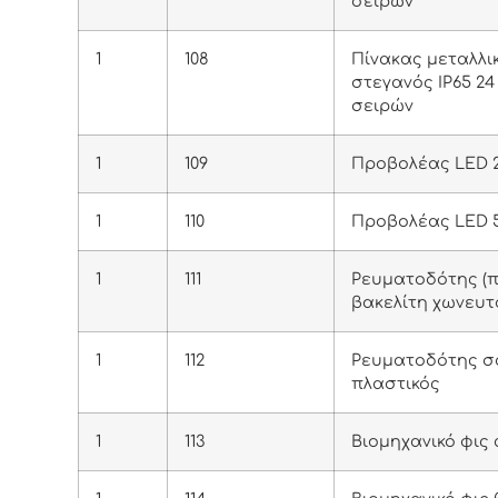
σειρών
1
108
Πίνακας μεταλλι
στεγανός IP65 24
σειρών
1
109
Προβολέας LED 
1
110
Προβολέας LED 
1
111
Ρευματοδότης (π
βακελίτη χωνευτ
1
112
Ρευματοδότης σ
πλαστικός
1
113
Βιομηχανικό φις 