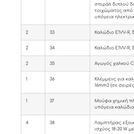
σπιράλ διπλού 
τοιχώματος από
υπόγεια ηλεκτρι
2
33
Καλώδιο E1VV-R, 
2
34
Καλώδιο E1VV-R, 
2
35
Αγωγός χαλκού 
1
36
Κλέμμενς για κα
16mm2 (σε σειρές
1
37
Μούφα χημική πλ
υπόγεια καλώδια
4
38
Λαμπτήρας εξοικ
ισχύος 18-20 W μ