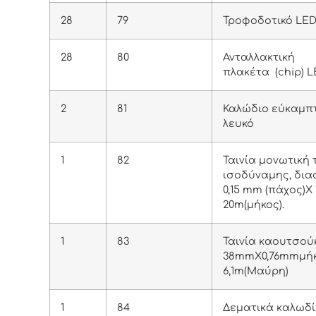
28
79
Τροφοδοτικό LED
28
80
Ανταλλακτική
πλακέτα (chip) 
2
81
Καλώδιο εύκαμπτ
λευκό
1
82
Ταινία μονωτική
ισοδύναμης, δια
0,15 mm (πάχος)Χ
20m(μήκος).
1
83
Ταινία καουτσού
38mmX0,76mmμή
6,1m(Μαύρη)
1
84
Δεματικά καλωδί