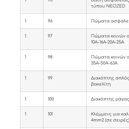
τύπου NEOZED
1
96
Πώματα ασφαλε
1
97
Πώματα κοινών 
10Α-16Α-20Α-25Α
1
98
Πώματα κοινών 
35Α-50Α-63Α
1
99
Διακόπτης απλό
βακελίτη
1
100
Διακόπτης ράγας
1
101
Κλέμμενς για καλ
4mm2 (σε σειρές