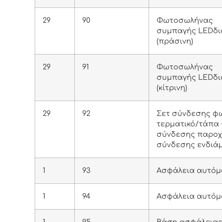
29
90
Φωτοσωλήνας
συμπαγής LEDδ
(πράσινη)
29
91
Φωτοσωλήνας
συμπαγής LEDδ
(κίτρινη)
29
92
Σετ σύνδεσης φω
τερματικό/τάπα +
σύνδεσης παροχή
σύνδεσης ενδιά
1
93
Ασφάλεια αυτόμ
1
94
Ασφάλεια αυτόμ
1
95
Βάση ασφάλειας