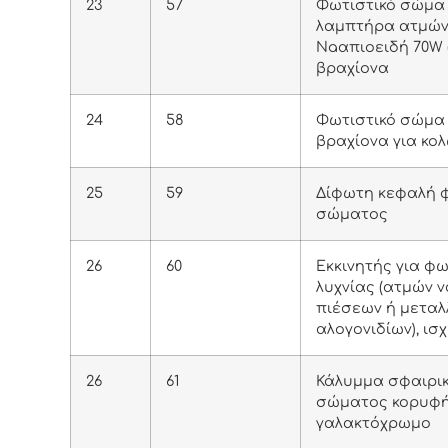
23
57
Φωτιστικό σώμα 
λαμπτήρα ατμώ
Νaαπιοειδή 70W (
βραχίονα
24
58
Φωτιστικό σώμα 
βραχίονα για κο
25
59
Δίφωτη κεφαλή 
σώματος
26
60
Εκκινητής για φ
λυχνίας (ατμών 
πιέσεων ή μεταλ
αλογονιδίων), ισ
26
61
Κάλυμμα σφαιρικ
σώματος κορυφή
γαλακτόχρωμο