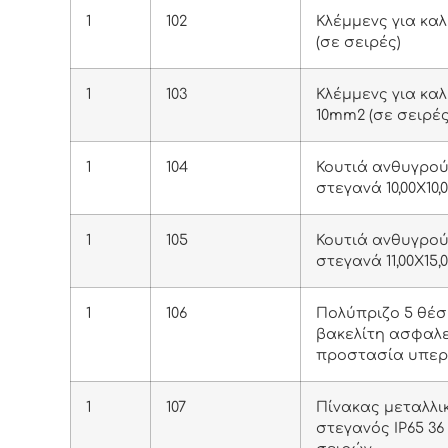
1
102
Κλέμμενς για κα
(σε σειρές)
1
103
Κλέμμενς για κα
10mm2 (σε σειρές
1
104
Κουτιά ανθυγρού
στεγανά 10,00Χ10,
1
105
Κουτιά ανθυγρού
στεγανά 11,00Χ15,
1
106
Πολύπριζο 5 θέ
βακελίτη ασφαλε
προστασία υπε
1
107
Πίνακας μεταλλι
στεγανός IP65 36