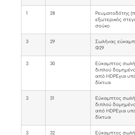
1
28
Ρευματοδότης (π
εξωτερικός στεγ
σούκο
3
29
Σωλήνας εύκαμπ
Φ29
3
30
Εύκαμπτος σωλή
διπλού δομημέν
από HDPEγια υπό
δίκτυα
3
31
Εύκαμπτος σωλή
διπλού δομημέν
από HDPEγια υπό
δίκτυα
3
32
Εύκαμπτος σωλή