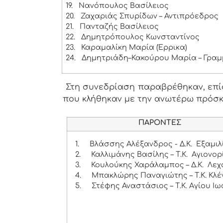
19.
Νανόπουλος Βασίλειος
20.
Ζαχαριάς Σπυρίδων – Αντιπρόεδρος
21.
Πανταζής Βασίλειος
22.
Δημητρόπουλος Κωνσταντίνος
23.
Καραμαλίκη Μαρία (Έρρικα)
24.
Δημητριάδη–Κακούρου Μαρία – Γρα
Στη συνεδρίαση παραβρέθηκαν, επίσ
που κλήθηκαν με την ανωτέρω πρόσ
ΠΑΡΟΝΤΕΣ
1.
Βλάσσης Αλέξανδρος - Δ.Κ. Εξαμιλ
2.
Καλλιμάνης Βασίλης – Τ.Κ. Αγιονορ
3.
Κουλούκης Χαράλαμπος – Δ.Κ. Λεχ
4.
Μπακλώρης Παναγιώτης – Τ.Κ. Κλέ
5.
Στέφης Αναστάσιος – Τ.Κ. Αγίου Ι