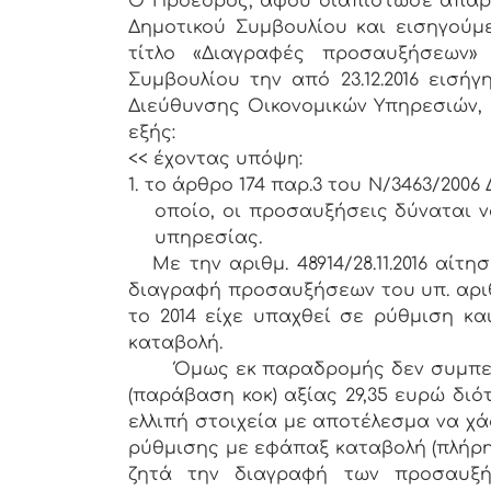
Ο Πρόεδρος, αφού διαπίστωσε απαρτ
Δημοτικού Συμβουλίου και εισηγούμ
τίτλο «Διαγραφές προσαυξήσεων
Συμβουλίου την από 23.12.2016 εισή
Διεύθυνσης Οικονομικών Υπηρεσιών, 
εξής:
<< έχοντας υπόψη:
1.
το άρθρο 174 παρ.3 του Ν/3463/2006
οποίο, οι προσαυξήσεις δύναται 
υπηρεσίας.
Με την αριθμ. 48914/28.11.2016 αίτ
διαγραφή προσαυξήσεων του υπ. αριθμ.
το 2014 είχε υπαχθεί σε ρύθμιση κα
καταβολή.
Όμως εκ παραδρομής δεν συμπεριλ
(παράβαση κοκ) αξίας 29,35 ευρώ δι
ελλιπή στοιχεία με αποτέλεσμα να χ
ρύθμισης με εφάπαξ καταβολή (πλήρη
ζητά την διαγραφή των προσαυξ