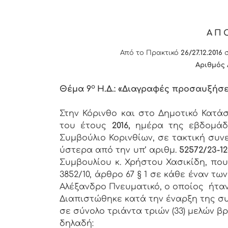
ΑΠ
Από το Πρακτικό
26/27.12.2016
σ
Αριθμός 
ο
Θέμα 9
Η.Δ.: «Διαγραφές προσαυξήσ
Στην Κόρινθο και στο Δημοτικό Κατ
του έτους
2016,
ημέρα της εβδομά
Συμβούλιο Κορινθίων, σε τακτική συν
ύστερα από την υπ’ αριθμ.
52572/23-12
Συμβουλίου κ. Χρήστου Χασικίδη, πο
3852/10, άρθρο 67 § 1 σε κάθε έναν 
Αλέξανδρο Πνευματικό, ο οποίος ήτα
Διαπιστώθηκε κατά την έναρξη της συ
σε σύνολο τριάντα τριών (33) μελών β
δηλαδή: