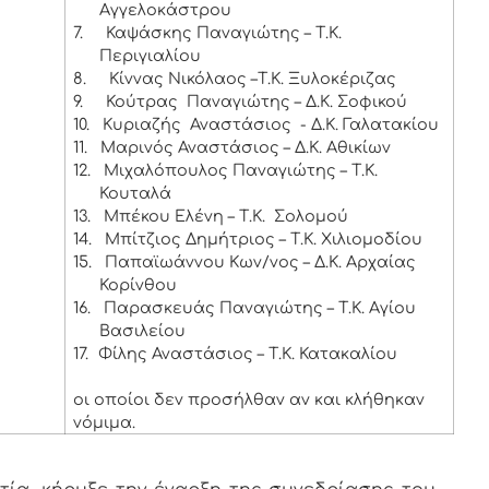
Αγγελοκάστρου
7.
Καψάσκης Παναγιώτης – Τ.Κ.
Περιγιαλίου
8.
Κίννας Νικόλαος –Τ.Κ. Ξυλοκέριζας
9.
Κούτρας Παναγιώτης – Δ.Κ. Σοφικού
10.
Κυριαζής Αναστάσιος - Δ.Κ. Γαλατακίου
11.
Μαρινός Αναστάσιος – Δ.Κ. Αθικίων
12.
Μιχαλόπουλος Παναγιώτης – Τ.Κ.
Κουταλά
13.
Μπέκου Ελένη – Τ.Κ. Σολομού
14.
Μπίτζιος Δημήτριος – Τ.Κ. Χιλιομοδίου
15.
Παπαϊωάννου Κων/νος – Δ.Κ. Αρχαίας
Κορίνθου
16.
Παρασκευάς Παναγιώτης – Τ.Κ. Αγίου
Βασιλείου
17.
Φίλης Αναστάσιος – Τ.Κ. Κατακαλίου
οι οποίοι δεν προσήλθαν αν και κλήθηκαν
νόμιμα.