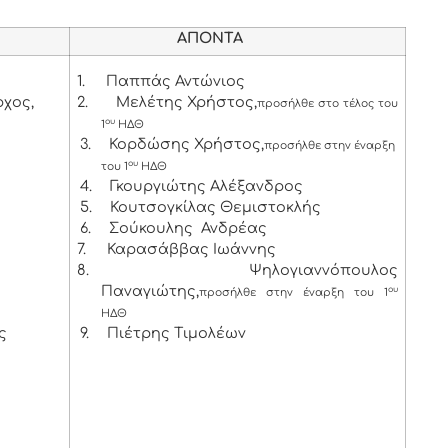
ΑΠΟΝΤΑ
1.
Παππάς Αντώνιος
χος,
2.
Μελέτης Χρήστος,
προσήλθε στο τέλος του
ου
1
ΗΔΘ
ς
3.
Κορδώσης Χρήστος,
προσήλθε στην έναρξη
ου
του 1
ΗΔΘ
4.
Γκουργιώτης Αλέξανδρος
5.
Κουτσογκίλας Θεμιστοκλής
6.
Σούκουλης Ανδρέας
7.
Καρασάββας Ιωάννης
8.
Ψηλογιαννόπουλος
Παναγιώτης,
ου
προσήλθε στην έναρξη του 1
ΗΔΘ
ς
9.
Πιέτρης Τιμολέων