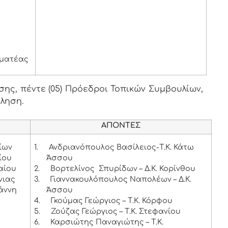
μματέας
ης, πέντε (05) Πρόεδροι Τοπικών Συμβουλίων,
κληση.
ΑΠΟΝΤΕΣ
ίων
1.
Ανδριανόπουλος Βασίλειος-Τ.Κ. Κάτω
ίου
Άσσου
αίου
2.
Βορτελίνος Σπυρίδων – Δ.Κ. Κορίνθου
νιας
3.
Γιαννακουλόπουλος Ναπολέων – Δ.Κ.
ωάννη
Άσσου
4.
Γκούμας Γεώργιος – Τ.Κ. Κόρφου
5.
Ζούζας Γεώργιος – Τ.Κ. Στεφανίου
6.
Καρσιώτης Παναγιώτης – Τ.Κ.