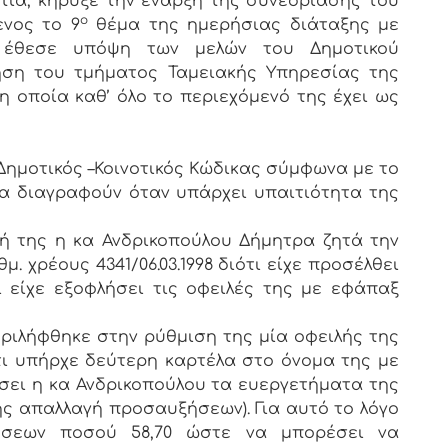
ία, κήρυξε την έναρξη της συνεδρίασης του
ο
ενος το 9
θέμα της ημερήσιας διάταξης με
» έθεσε υπόψη των μελών του Δημοτικού
γηση του τμήματος Ταμειακής Υπηρεσίας της
η οποία καθ’ όλο το περιεχόμενό της έχει ως
 Δημοτικός –Κοινοτικός Κώδικας σύμφωνα με το
να διαγραφούν όταν υπάρχει υπαιτιότητα της
ησή της η κα Ανδρικοπούλου Δήμητρα ζητά την
 χρέους 4341/06.03.1998 διότι είχε προσέλθει
ι είχε εξοφλήσει τις οφειλές της με εφάπαξ
ήφθηκε στην ρύθμιση της μία οφειλής της
ότι υπήρχε δεύτερη καρτέλα στο όνομα της με
άσει η κα Ανδρικοπούλου τα ευεργετήματα της
ς απαλλαγή προσαυξήσεων). Για αυτό το λόγο
ήσεων ποσού 58,70 ώστε να μπορέσει να