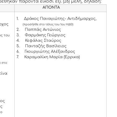
έθηκαν παρόντα είκοσι έξι (26) μέλη, δηλαδή:
ΑΠΟΝΤΑ
1.
Δράκος Παναγιώτης- Αντιδήμαρχος,
ρχος
(προσήλθε στο τέλος του 1ου ΗΔΘ)
2.
Παππάς Αντώνιος
3.
Φαρμάκης Γεώργιος
ος του
4.
Κεφάλας Σταύρος
5.
Πανταζής Βασίλειος
6.
Γκουργιώτης Αλέξανδρος
7.
Καραμαλίκη Μαρία (Έρρικα)
 στο
τίνα
χος
ος
το