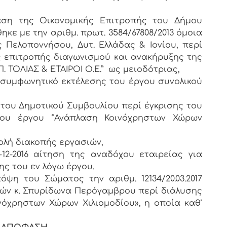
φαση της Οικονομικής Επιτροπής του Δήμου
ηκε με την αριθμ. πρωτ. 3584/67808/2013 όμοια
 Πελοποννήσου, Δυτ. Ελλάδας & Ιονίου, περί
 επιτροπής διαγωνισμού και ανακήρυξης της
 Π. ΤΟΛΙΑΣ & ΕΤΑΙΡΟΙ Ο.Ε.” ως μειοδότριας,
014 συμφωνητικό εκτέλεσης του έργου συνολικού
 του Δημοτικού Συμβουλίου περί έγκρισης του
 του έργου ‘’Ανάπλαση Κοινόχρηστων Χώρων
τολή διακοπής εργασιών,
-12-2016 αίτηση της αναδόχου εταιρείας για
ς του εν λόγω έργου.
η του Σώματος την αριθμ. 12134/20.03.2017
ών κ. Σπυρίδωνα Περόγαμβρου περί διάλυσης
όχρηστων Χώρων Χιλιομοδίου», η οποία καθ’