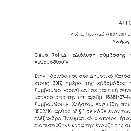
ΑΠ
Από το Πρακτικό
7/11.04.2017
συ
Αριθμός
Θέμα 7
o
Η.Δ.: «Διάλυση σύμβασης
Χιλιομοδίου”»
Στην Κόρινθο και στο Δημοτικό Κατά
έτους
2017,
ημέρα της εβδομάδος
Συμβούλιο Κορινθίων, σε τακτική συν
ύστερα από την υπ’ αριθμ.
15381/07-4-
Συμβουλίου κ. Χρήστου Χασικίδη, πο
3852/10, άρθρο 67 § 1 σε κάθε έναν 
Αλέξανδρο Πνευματικό, ο οποίος ήτα
Διαπιστώθηκε κατά την έναρξη της συ