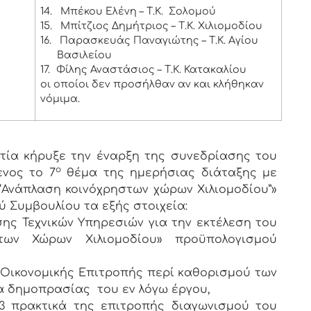
14.
Μπέκου Ελένη – Τ.Κ. Σολομού
15.
Μπίτζιος Δημήτριος – Τ.Κ. Χιλιομοδίου
16.
Παρασκευάς Παναγιώτης – Τ.Κ. Αγίου
Βασιλείου
17.
Φίλης Αναστάσιος – Τ.Κ. Κατακαλίου
οι οποίοι δεν προσήλθαν αν και κλήθηκαν
νόμιμα.
ία κήρυξε την έναρξη της συνεδρίασης του
ο
ενος το 7
θέμα της ημερήσιας διάταξης με
“Ανάπλαση κοινόχρηστων χώρων Χιλιομοδίου”»
 Συμβουλίου τα εξής στοιχεία:
νσης Τεχνικών Υπηρεσιών για την εκτέλεση του
των Χώρων Χιλιομοδίου» προϋπολογισμού
ς Οικονομικής Επιτροπής περί καθορισμού των
α δημοπρασίας του εν λόγω έργου,
2013 πρακτικά της επιτροπής διαγωνισμού του