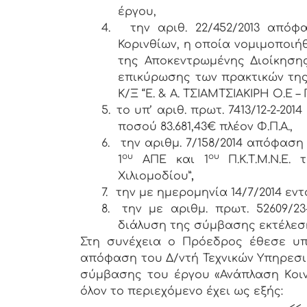
έργου,
4.
την αριθ. 22/452/2013 από
Κορινθίων, η οποία νομιμοποιήθ
της Αποκεντρωμένης Διοίκησης
επικύρωσης των πρακτικών της
Κ/Ξ “Ε. & Α. ΤΣΙΑΜΤΣΙΑΚΙΡΗ Ο.Ε –
5.
το υπ’ αριθ. πρωτ. 7413/12-2-2
ποσού 83.681,43€ πλέον Φ.Π.Α.,
6.
την αριθμ. 7/158/2014 απόφαση
ου
ου
1
ΑΠΕ και 1
Π.Κ.Τ.Μ.Ν.Ε.
Χιλιομοδίου”
,
7.
την με ημερομηνία 14/7/2014 εν
8.
την με αριθμ. πρωτ. 52609/23
διάλυση της σύμβασης εκτέλεση
Στη συνέχεια ο Πρόεδρος έθεσε υπόψ
απόφαση του Δ/ντή Τεχνικών Υπηρεσι
σύμβασης του έργου «Ανάπλαση Kοιν
όλον το περιεχόμενο έχει ως εξής: