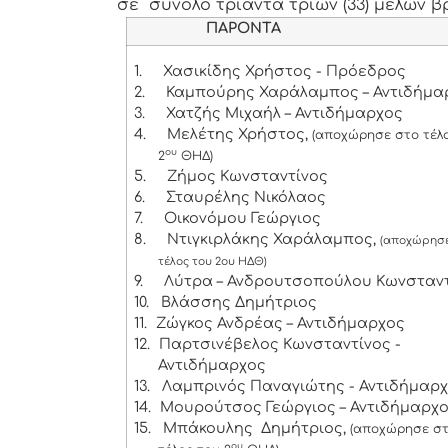
σε σύνολο τριάντα τριών (33) μελών βρ
ΠΑΡΟΝΤΑ
1.
Χασικίδης Χρήστος - Πρόεδρος
2.
Καμπούρης Χαράλαμπος – Αντιδήμα
3.
Χατζής Μιχαήλ – Αντιδήμαρχος
4.
Μελέτης Χρήστος,
(αποχώρησε στο τέλ
ου
2
ΘΗΔ)
5.
Ζήμος Κωνσταντίνος
6.
Σταυρέλης Νικόλαος
7.
Οικονόμου Γεώργιος
8.
Ντιγκιρλάκης Χαράλαμπος,
(αποχώρησε
τέλος του 2ου ΗΔΘ)
9.
Λύτρα – Ανδρουτσοπούλου Κωνσταν
10.
Βλάσσης Δημήτριος
11.
Ζώγκος Ανδρέας – Αντιδήμαρχος
12.
Παρτσινέβελος Κωνσταντίνος -
Αντιδήμαρχος
13.
Λαμπρινός Παναγιώτης - Αντιδήμαρ
14.
Μουρούτσος Γεώργιος – Αντιδήμαρχ
15.
Μπάκουλης Δημήτριος,
(αποχώρησε σ
ου