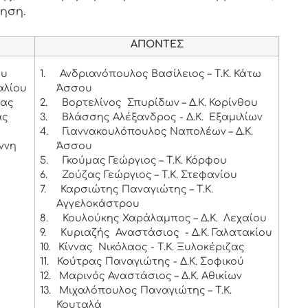
ληση.
ΑΠΟΝΤΕΣ
ου
1.
Ανδριανόπουλος Βασίλειος – Τ.Κ. Κάτω
αλίου
Άσσου
ιας
2.
Βορτελίνος Σπυρίδων – Δ.Κ. Κορίνθου
ας
3.
Βλάσσης Αλέξανδρος - Δ.Κ. Εξαμιλίων
4.
Γιαννακουλόπουλος Ναπολέων – Δ.Κ.
ννη
Άσσου
5.
Γκούμας Γεώργιος – Τ.Κ. Κόρφου
6.
Ζούζας Γεώργιος – Τ.Κ. Στεφανίου
7.
Καρσιώτης Παναγιώτης – Τ.Κ.
Αγγελοκάστρου
8.
Κουλούκης Χαράλαμπος – Δ.Κ. Λεχαίου
9.
Κυριαζής Αναστάσιος - Δ.Κ. Γαλατακίου
10.
Κίννας Νικόλαος - Τ.Κ. Ξυλοκέριζας
11.
Κούτρας Παναγιώτης - Δ.Κ. Σοφικού
12.
Μαρινός Αναστάσιος – Δ.Κ. Αθικίων
13.
Μιχαλόπουλος Παναγιώτης – Τ.Κ.
Κουταλά