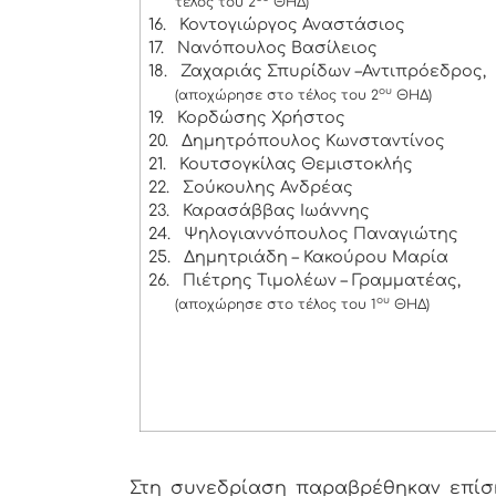
τέλος του 2
ΘΗΔ)
16.
Κοντογιώργος Αναστάσιος
17.
Νανόπουλος Βασίλειος
18.
Ζαχαριάς Σπυρίδων –Αντιπρόεδρος,
ου
(αποχώρησε στο τέλος του 2
ΘΗΔ)
19.
Κορδώσης Χρήστος
20.
Δημητρόπουλος Κωνσταντίνος
21.
Κουτσογκίλας Θεμιστοκλής
22.
Σούκουλης Ανδρέας
23.
Καρασάββας Ιωάννης
24.
Ψηλογιαννόπουλος Παναγιώτης
25.
Δημητριάδη – Κακούρου Μαρία
26.
Πιέτρης Τιμολέων – Γραμματέας,
ου
(αποχώρησε στο τέλος του 1
ΘΗΔ)
Στη συνεδρίαση παραβρέθηκαν επίσης