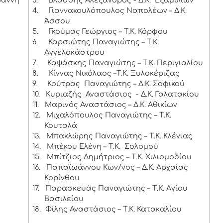
4.
Γιαννακουλόπουλος Ναπολέων – Δ.Κ.
Άσσου
5.
Γκούμας Γεώργιος – Τ.Κ. Κόρφου
6.
Καρσιώτης Παναγιώτης – Τ.Κ.
Αγγελοκάστρου
7.
Καψάσκης Παναγιώτης – Τ.Κ. Περιγιαλίου
8.
Κίννας Νικόλαος –Τ.Κ. Ξυλοκέριζας
9.
Κούτρας Παναγιώτης – Δ.Κ. Σοφικού
10.
Κυριαζής Αναστάσιος - Δ.Κ. Γαλατακίου
11.
Μαρινός Αναστάσιος – Δ.Κ. Αθικίων
12.
Μιχαλόπουλος Παναγιώτης – Τ.Κ.
Κουταλά
13.
Μπακλώρης Παναγιώτης – Τ.Κ. Κλένιας
14.
Μπέκου Ελένη – Τ.Κ. Σολομού
15.
Μπίτζιος Δημήτριος – Τ.Κ. Χιλιομοδίου
16.
Παπαϊωάννου Κων/νος – Δ.Κ. Αρχαίας
Κορίνθου
17.
Παρασκευάς Παναγιώτης – Τ.Κ. Αγίου
Βασιλείου
18.
Φίλης Αναστάσιος – Τ.Κ. Κατακαλίου