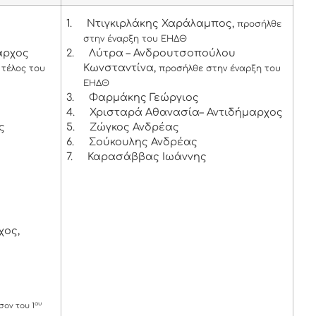
1.
Ντιγκιρλάκης Χαράλαμπος,
προσήλθε
στην έναρξη του ΕΗΔΘ
αρχος
2.
Λύτρα – Ανδρουτσοπούλου
Κωνσταντίνα,
τέλος του
προσήλθε στην έναρξη του
ΕΗΔΘ
3.
Φαρμάκης Γεώργιος
4.
Χρισταρά Αθανασία– Αντιδήμαρχος
ς
5.
Ζώγκος Ανδρέας
6.
Σούκουλης Ανδρέας
7.
Καρασάββας Ιωάννης
χος,
ου
ον του 1