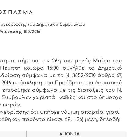
ΟΣΠΑΣΜΑ
υνεδρίασης του Δημοτικού Συμβουλίου
 Απόφασης
1
80/
201
6
άστημα, σήμερα την
26η
του μηνός
Μαΐου
του
ς
Πέμπτη
καιώρα
15:00
συνήλθε το Δημοτικό
εδρίαση σύμφωνα με το Ν. 3852/2010 άρθρο 67,
-2016
πρόσκληση του Προέδρου του Δημοτικού
υ επιδόθηκε σύμφωνα με τις διατάξεις του Ν.
των Συμβούλων χωριστά καθώς και στο Δήμαρχο
ν παρών.
νεδρίασης ότι υπήρχε νόμιμη απαρτία, γιατί
έθηκαν παρόντα είκοσι έξι (26) μέλη, δηλαδή:
ΑΠΟΝΤΑ