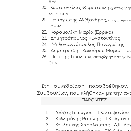
ΘΗΔ
20.
Κουτσογκίλας Θεμιστοκλής,
αποχώρησ
ου
του 1
ΘΗΔ
21.
Γκουργιώτης Αλέξανδρος,
αποχώρησε σ
ου
1
ΘΗΔ
22.
Καραμαλίκη Μαρία (Έρρικα)
23.
Δημητρόπουλος Κωνσταντίνος
24.
Ψηλογιαννόπουλος Παναγιώτης
25.
Δημητριάδη – Κακούρου Μαρία – Γ
26.
Πιέτρης Τιμολέων,
αποχώρησε στην έν
ΘΗΔ
Στη συνεδρίαση παραβρέθηκαν, 
Συμβουλίων, που κλήθηκαν με την α
ΠΑΡΟΝΤΕΣ
1.
Ζούζας Γεώργιος – Τ.Κ. Στεφανίου
2.
Καλλιμάνης Βασίλης – Τ.Κ. Αγιονο
3.
Κουλούκης Χαράλαμπος – Δ.Κ. Λε
4.
Στέφης Αναστάσιος – Τ.Κ. Αγίου Ι