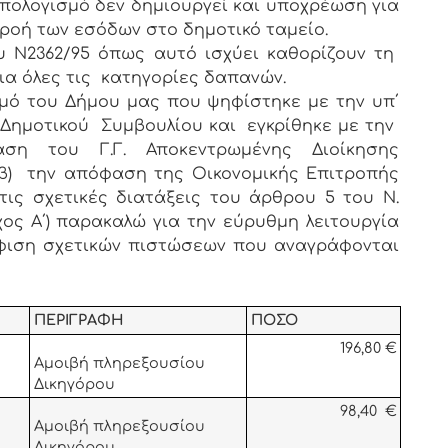
ολογισμό δεν δημιουργεί και υποχρέωση για
ροή των εσόδων στο δημοτικό ταμείο.
ου Ν2362/95 όπως αυτό ισχύει καθορίζουν τη
α όλες τις κατηγορίες δαπανών.
ό του Δήμου μας που ψηφίστηκε με την υπ΄
υ Δημοτικού Συμβουλίου και εγκρίθηκε με την
φαση του Γ.Γ. Αποκεντρωμένης Διοίκησης
υβ) την απόφαση της Οικονομικής Επιτροπής
ις σχετικές διατάξεις του άρθρου 5 του Ν.
Τεύχος Α΄) παρακαλώ για την εύρυθμη λειτουργία
φιση σχετικών πιστώσεων που αναγράφονται
ΠΕΡΙΓΡΑΦΗ
ΠΟΣΟ
196,80 €
Αμοιβή πληρεξουσίου
Δικηγόρου
98,40 €
Αμοιβή πληρεξουσίου
Δικηγόρου