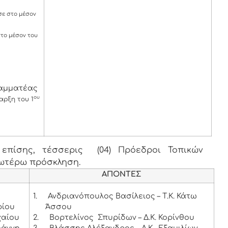
ε στο μέσον
το μέσον του
ραμματέας
ου
αρξη του 1
επίσης, τέσσερις (04) Πρόεδροι Τοπικών
νωτέρω πρόσκληση.
ΑΠΟΝΤΕΣ
1.
Ανδριανόπουλος Βασίλειος – Τ.Κ. Κάτω
ρίου
Άσσου
χαίου
2.
Βορτελίνος Σπυρίδων – Δ.Κ. Κορίνθου
ωάννη
3.
Βλάσσης Αλέξανδρος - Δ.Κ. Εξαμιλίων