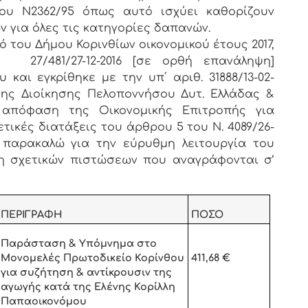
του Ν2362/95 όπως αυτό ισχύει καθορίζουν
ων για όλες τις κατηγορίες δαπανών.
του Δήμου Κορινθίων οικονομικού έτους 2017,
 27/481/27-12-2016 [σε ορθή επανάληψη]
αι εγκρίθηκε με την υπ΄ αριθ. 31888/13-02-
νης Διοίκησης Πελοποννήσου Δυτ. Ελλάδας &
ν απόφαση της Οικονομικής Επιτροπής για
τικές διατάξεις του άρθρου 5 του Ν. 4089/26-
 Α΄) παρακαλώ για την εύρυθμη λειτουργία του
 σχετικών πιστώσεων που αναγράφονται σ’
ΠΕΡΙΓΡΑΦΗ
ΠΟΣΟ
Παράσταση & Υπόμνημα στο
Μονομελές Πρωτοδικείο Κορίνθου
411,68 €
για
συζήτηση & αντίκρουσιν της
αγωγής κατά της Ελένης Κορίλλη
Παπαοικονόμου