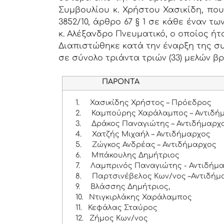
Συμβουλίου κ. Χρήστου Χασικίδη, πο
3852/10, άρθρο 67 § 1 σε κάθε έναν 
κ. Αλέξανδρο Πνευματικό, ο οποίος ήτ
Διαπιστώθηκε κατά την έναρξη της συ
σε σύνολο τριάντα τριών (33) μελών βρ
ΠΑΡΟΝΤΑ
1.
Χασικίδης Χρήστος – Πρόεδρος
2.
Καμπούρης Χαράλαμπος – Αντιδή
3.
Δράκος Παναγιώτης – Αντιδήμαρχ
4.
Χατζής Μιχαήλ – Αντιδήμαρχος
5.
Ζώγκος Ανδρέας – Αντιδήμαρχος
6.
Μπάκουλης Δημήτριος
7.
Λαμπρινός Παναγιώτης - Αντιδήμ
8.
Παρτσινέβελος Κων/νος –Αντιδήμ
9.
Βλάσσης Δημήτριος,
10.
Ντιγκιρλάκης Χαράλαμπος
11.
Κεφάλας Σταύρος
12.
Ζήμος Κων/νος