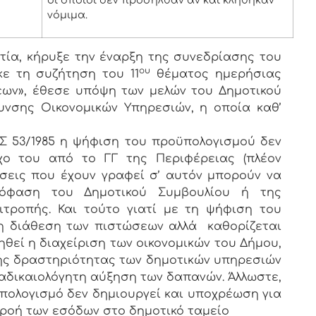
οι οποίοι δεν προσήλθαν αν και κλήθηκαν
νόμιμα.
ία, κήρυξε την έναρξη της συνεδρίασης του
ου
κε τη συζήτηση του 11
θέματος ημερήσιας
εων», έθεσε υπόψη των μελών του Δημοτικού
υνσης Οικονομικών Υπηρεσιών, η οποία καθ’
Σ 53/1985 η ψήφιση του προϋπολογισμού δεν
γχο του από το ΓΓ της Περιφέρειας (πλέον
σεις που έχουν γραφεί σ’ αυτόν μπορούν να
πόφαση του Δημοτικού Συμβουλίου ή της
ιτροπής. Και τούτο γιατί με τη ψήφιση του
η διάθεση των πιστώσεων αλλά καθορίζεται
θεί η διαχείριση των οικονομικών του Δήμου,
ικής δραστηριότητας των δημοτικών υπηρεσιών
αδικαιολόγητη αύξηση των δαπανών. Άλλωστε,
ολογισμό δεν δημιουργεί και υποχρέωση για
ροή των εσόδων στο δημοτικό ταμείο