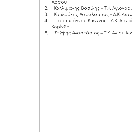
Άσσου
2.
Καλλιμάνης Βασίλης – Τ.Κ. Αγιονορ
3.
Κουλούκης Χαράλαμπος – Δ.Κ. Λεχ
4.
Παπαϊωάννου Κων/νος – Δ.Κ. Αρχα
Κορίνθου
5.
Στέφης Αναστάσιος – Τ.Κ. Αγίου Ι