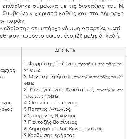
υ επιδόθηκε σύμφωνα με τις διατάξεις του Ν.
των Συμβούλων χωριστά καθώς και στο Δήμαρχο
αν παρών.
νεδρίασης ότι υπήρχε νόμιμη απαρτία, γιατί
έθηκαν παρόντα είκοσι ένα (21) μέλη, δηλαδή:
ΑΠΟΝΤΑ
1
.
Φαρμάκης Γεώργιος,
προσήλθε στο τέλος του
μαρχος,
ου
5
ΘΕΗΔ
ος
2. Μελέτης Χρήστος,
ου
προσήλθε στο τέλος του 5
ΘΕΗΔ
3. Κοντογιώργος Αναστάσιος,
προσήλθε στο
ου
τέλος του 5
ΘΕΗΔ
αρχος
4. Οικονόμου Γεώργιος
αρχος
5.Παππάς Αντώνιος
6.Σταυρέλης Νικόλαος
7. Πανταζής Βασίλειος
8. Δημητρόπουλος Κωνσταντίνος
9. Κορδώσης Χρήστος