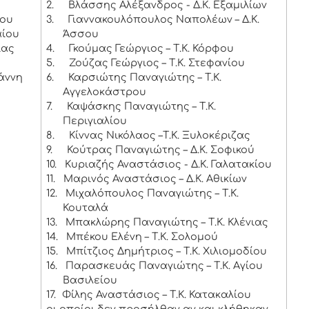
2.
Βλάσσης Αλέξανδρος - Δ.Κ. Εξαμιλίων
ίου
3.
Γιαννακουλόπουλος Ναπολέων – Δ.Κ.
αίου
Άσσου
ίας
4.
Γκούμας Γεώργιος – Τ.Κ. Κόρφου
5.
Ζούζας Γεώργιος – Τ.Κ. Στεφανίου
ωάννη
6.
Καρσιώτης Παναγιώτης – Τ.Κ.
Αγγελοκάστρου
7.
Καψάσκης Παναγιώτης – Τ.Κ.
Περιγιαλίου
8.
Κίννας Νικόλαος –Τ.Κ. Ξυλοκέριζας
9.
Κούτρας Παναγιώτης – Δ.Κ. Σοφικού
10.
Κυριαζής Αναστάσιος - Δ.Κ. Γαλατακίου
11.
Μαρινός Αναστάσιος – Δ.Κ. Αθικίων
12.
Μιχαλόπουλος Παναγιώτης – Τ.Κ.
Κουταλά
13.
Μπακλώρης Παναγιώτης – Τ.Κ. Κλένιας
14.
Μπέκου Ελένη – Τ.Κ. Σολομού
15.
Μπίτζιος Δημήτριος – Τ.Κ. Χιλιομοδίου
16.
Παρασκευάς Παναγιώτης – Τ.Κ. Αγίου
Βασιλείου
17.
Φίλης Αναστάσιος – Τ.Κ. Κατακαλίου