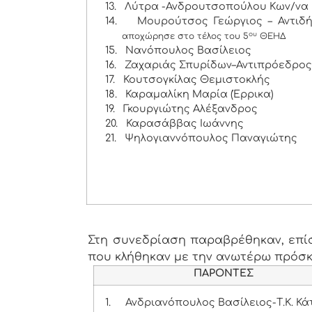
13.
Λύτρα -Ανδρουτσοπούλου Κων/να
14.
Μουρούτσος Γεώργιος – Αντιδή
ου
αποχώρησε στο τέλος του 5
ΘΕΗΔ
15.
Νανόπουλος Βασίλειος
16.
Ζαχαριάς Σπυρίδων–Αντιπρόεδρο
17.
Κουτσογκίλας Θεμιστοκλής
18.
Καραμαλίκη Μαρία (Έρρικα)
19.
Γκουργιώτης Αλέξανδρος
20.
Καρασάββας Ιωάννης
21.
Ψηλογιαννόπουλος Παναγιώτης
Στη συνεδρίαση παραβρέθηκαν, επίσ
που κλήθηκαν με την ανωτέρω πρόσ
ΠΑΡΟΝΤΕΣ
1.
Ανδριανόπουλος Βασίλειος-Τ.Κ. Κ