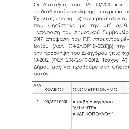
Οι διατάξεις του ΠΔ 113/2010 και 
τη διαδικασία ανάληψης υποχρεώσε
Έχοντας υπόψη α) τον προϋπολογισμό 
που ψηφίστηκε με την υπ΄ αριθ.
απόφαση του Δημοτικού Συμβουλίου κ
2017 απόφαση του Γ.Γ. Αποκεντρωμέ
Ιονίου [ΑΔΑ: ΩΨ2ΛΟΡ1Φ-0ΩΣ]β) τη
την πρόσληψη του Δικηγόρου γ)τις σχε
10-2012 (ΦΕΚ 206/26-10-2012, Τεύχος
Δήμου μας να προβούμε στη ψήφιση
αυτόν.
Α/Α
ΚΩΔΙΚΟΣ
ΟΝΟΜΑΤΕΠΩΝΥΜΟ
1
00/6111.0001
Αμοιβή Δικηγόρου
“ΔΗΜΗΤΡΑ
ΑΝΔΡΙΚΟΠΟΥΛΟΥ ”