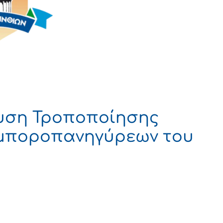
υση Τροποποίησης
Εμποροπανηγύρεων του