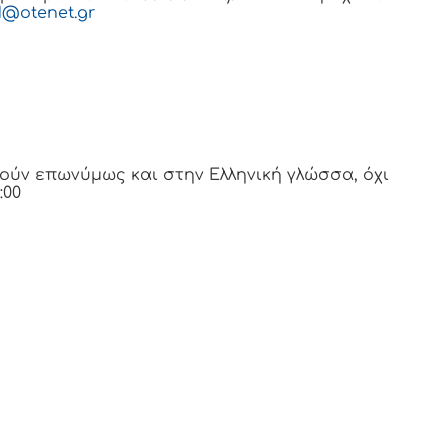
1@
otenet
.
gr
ύν επωνύμως και στην Ελληνική γλώσσα, όχι
:00