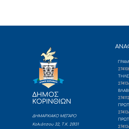
ΑΝΑ
ΓΡΑ
27410
ΤΗΛΕ
27413
ΒΛΑΒ
ΔΗΜΟΣ
27411
ΚΟΡΙΝΘΙΩΝ
ΠΡΩΤ
27413
ΔΗΜΑΡΧΙΑΚΟ ΜΕΓΑΡΟ
ΠΡΩΤ
Κολιάτσου 32, Τ.Κ. 20131
27413