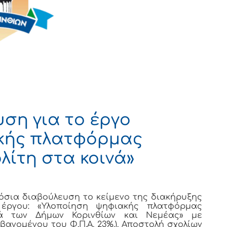
ση για το έργο
κής πλατφόρμας
λίτη στα κοινά»
σια διαβούλευση το κείμενο της διακήρυξης
 έργου: «Υλοποίηση ψηφιακής πλατφόρμας
νά των Δήμων Κορινθίων και Νεμέας» με
βανομένου του Φ.Π.Α. 23%.). Αποστολή σχολίων