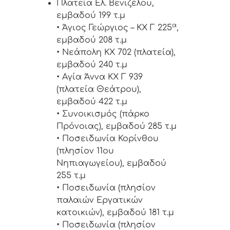
Πλατεία Ελ. Βενιζέλου,
εμβαδού 199 τ.μ
α
• Άγιος Γεώργιος – ΚΧ Γ 225
,
εμβαδού 208 τ.μ
• Νεάπολη ΚΧ 702 (πλατεία),
εμβαδού 240 τ.μ
• Αγία Άννα ΚΧ Γ 939
(πλατεία Θεάτρου),
εμβαδού 422 τ.μ
• Συνοικισμός (πάρκο
Πρόνοιας), εμβαδού 285 τ.μ
• Ποσειδωνία Κορίνθου
(πλησίον 11ου
Νηπιαγωγείου), εμβαδού
255 τ.μ
• Ποσειδωνία (πλησίον
παλαιών Εργατικών
κατοικιών), εμβαδού 181 τ.μ
• Ποσειδωνία (πλησίον