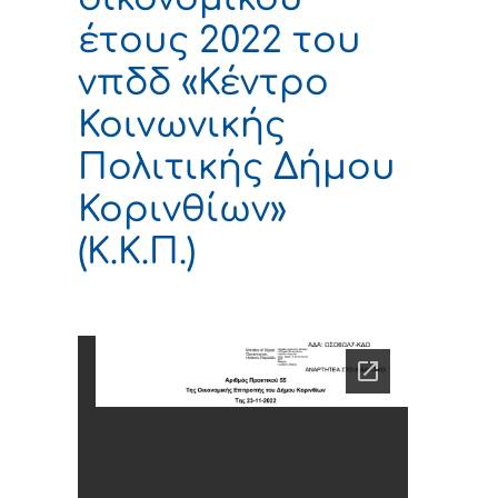
έτους 2022 του
νπδδ «Κέντρο
Κοινωνικής
Πολιτικής Δήμου
Κορινθίων»
(Κ.Κ.Π.)