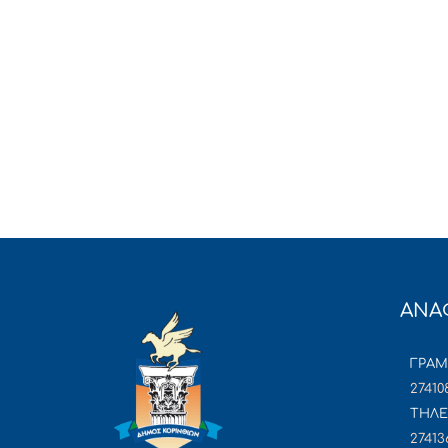
ΑΝΑ
ΓΡΑ
27410
ΤΗΛΕ
27413