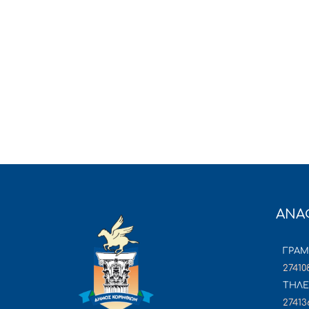
ΑΝΑ
ΓΡΑ
27410
ΤΗΛΕ
27413