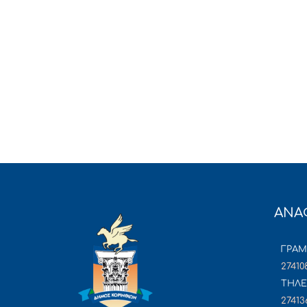
ΑΝΑ
ΓΡΑ
27410
ΤΗΛΕ
27413