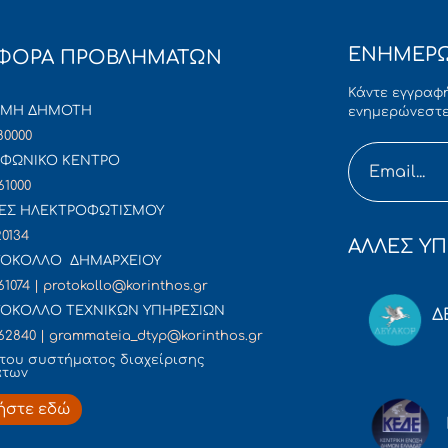
ΕΝΗΜΕΡΩ
ΦΟΡΑ ΠΡΟΒΛΗΜΑΤΩΝ
Κάντε εγγραφή
ΜΜΗ ΔΗΜΟΤΗ
ενημερώνεστε
80000
ΦΩΝΙΚΟ ΚΕΝΤΡΟ
61000
ΕΣ ΗΛΕΚΤΡΟΦΩΤΙΣΜΟΥ
20134
ΑΛΛΕΣ ΥΠ
ΟΚΟΛΛΟ ΔΗΜΑΡΧΕΙΟΥ
61074 | protokollo@korinthos.gr
ΟΚΟΛΛΟ ΤΕΧΝΙΚΩΝ ΥΠΗΡΕΣΙΩΝ
Δ
62840 | grammateia_dtyp@korinthos.gr
του συστήματος διαχείρισης
άτων
ήστε εδώ