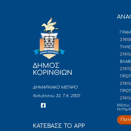
ΑΝΑ
ΓΡΑ
27410
ΤΗΛΕ
27413
ΒΛΑΒ
ΔΗΜΟΣ
27411
ΚΟΡΙΝΘΙΩΝ
ΠΡΩΤ
27413
ΔΗΜΑΡΧΙΑΚΟ ΜΕΓΑΡΟ
ΠΡΩΤ
Κολιάτσου 32, Τ.Κ. 20131
27413
Mέσω 
αιτημ
Πατ
ΚΑΤΕΒΑΣΕ ΤΟ APP