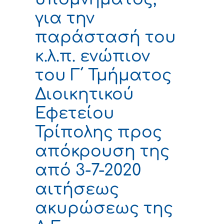
για την
παράστασή του
κ.λ.π. ενώπιον
του Γ΄ Τμήματος
Διοικητικού
Εφετείου
Τρίπολης προς
απόκρουση της
από 3-7-2020
αιτήσεως
ακυρώσεως της