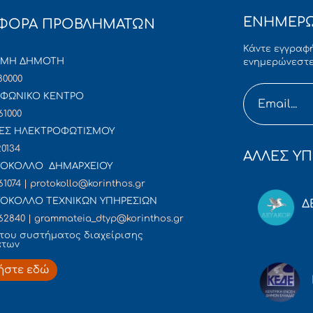
ΕΝΗΜΕΡΩ
ΦΟΡΑ ΠΡΟΒΛΗΜΑΤΩΝ
Κάντε εγγραφή
ΜΜΗ ΔΗΜΟΤΗ
ενημερώνεστε
80000
ΦΩΝΙΚΟ ΚΕΝΤΡΟ
61000
ΕΣ ΗΛΕΚΤΡΟΦΩΤΙΣΜΟΥ
20134
ΑΛΛΕΣ ΥΠ
ΟΚΟΛΛΟ ΔΗΜΑΡΧΕΙΟΥ
61074 | protokollo@korinthos.gr
ΟΚΟΛΛΟ ΤΕΧΝΙΚΩΝ ΥΠΗΡΕΣΙΩΝ
Δ
62840 | grammateia_dtyp@korinthos.gr
του συστήματος διαχείρισης
άτων
ήστε εδώ