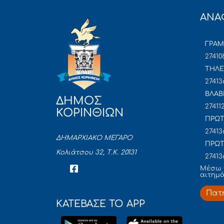
ΑΝΑ
ΓΡΑ
27410
ΤΗΛΕ
27413
ΒΛΑΒ
ΔΗΜΟΣ
27411
ΚΟΡΙΝΘΙΩΝ
ΠΡΩΤ
27413
ΔΗΜΑΡΧΙΑΚΟ ΜΕΓΑΡΟ
ΠΡΩΤ
Κολιάτσου 32, Τ.Κ. 20131
27413
Mέσω 
αιτημ
Πατ
ΚΑΤΕΒΑΣΕ ΤΟ APP