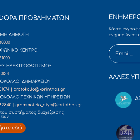
ΕΝΗΜΕΡΩ
ΦΟΡΑ ΠΡΟΒΛΗΜΑΤΩΝ
Κάντε εγγραφή
ΜΜΗ ΔΗΜΟΤΗ
ενημερώνεστε
80000
ΦΩΝΙΚΟ ΚΕΝΤΡΟ
61000
ΕΣ ΗΛΕΚΤΡΟΦΩΤΙΣΜΟΥ
20134
ΑΛΛΕΣ ΥΠ
ΟΚΟΛΛΟ ΔΗΜΑΡΧΕΙΟΥ
61074 | protokollo@korinthos.gr
ΟΚΟΛΛΟ ΤΕΧΝΙΚΩΝ ΥΠΗΡΕΣΙΩΝ
Δ
62840 | grammateia_dtyp@korinthos.gr
του συστήματος διαχείρισης
άτων
ήστε εδώ