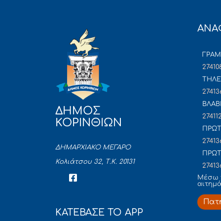
ΑΝΑ
ΓΡΑ
27410
ΤΗΛΕ
27413
ΒΛΑΒ
ΔΗΜΟΣ
27411
ΚΟΡΙΝΘΙΩΝ
ΠΡΩΤ
27413
ΔΗΜΑΡΧΙΑΚΟ ΜΕΓΑΡΟ
ΠΡΩΤ
Κολιάτσου 32, Τ.Κ. 20131
27413
Mέσω 
αιτημ
Πατ
ΚΑΤΕΒΑΣΕ ΤΟ APP