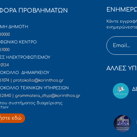
ΕΝΗΜΕΡΩ
ΦΟΡΑ ΠΡΟΒΛΗΜΑΤΩΝ
Κάντε εγγραφή
ΜΜΗ ΔΗΜΟΤΗ
ενημερώνεστε
80000
ΦΩΝΙΚΟ ΚΕΝΤΡΟ
61000
ΕΣ ΗΛΕΚΤΡΟΦΩΤΙΣΜΟΥ
20134
ΑΛΛΕΣ ΥΠ
ΟΚΟΛΛΟ ΔΗΜΑΡΧΕΙΟΥ
61074 | protokollo@korinthos.gr
ΟΚΟΛΛΟ ΤΕΧΝΙΚΩΝ ΥΠΗΡΕΣΙΩΝ
Δ
62840 | grammateia_dtyp@korinthos.gr
του συστήματος διαχείρισης
άτων
ήστε εδώ