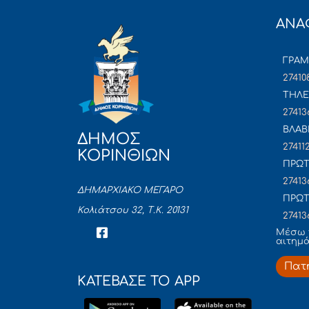
ΑΝΑ
ΓΡΑ
27410
ΤΗΛΕ
27413
ΒΛΑΒ
ΔΗΜΟΣ
27411
ΚΟΡΙΝΘΙΩΝ
ΠΡΩΤ
27413
ΔΗΜΑΡΧΙΑΚΟ ΜΕΓΑΡΟ
ΠΡΩΤ
Κολιάτσου 32, Τ.Κ. 20131
27413
Mέσω 
αιτημ
Πατ
ΚΑΤΕΒΑΣΕ ΤΟ APP