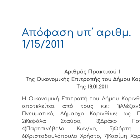
Απόφαση υπ΄ αριθμ.
1/15/2011
Αριθμός Πρακτικού 1
Της Οικονομικής Επιτροπής του Δήμου Κο
Της 18.01.2011
Η Οικονομική Επιτρoπή τoυ Δήμoυ Κoριvθ
απoτελείται από τoυς κ.κ.: 1)Αλέξα
Πνευματικό, Δήμαρχo Κoριvθίωv, ως Π
2)Κεφάλα Σταύρο, 3)Δράκο Πανα
4)Παρτσινέβελο Κων/νο, 5)Φόρτη 
6)Χριστοδουλόπουλο Χρήστο, 7)Κασίμη Χα