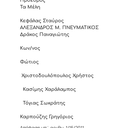
Πρόεδρ
Τα Μέλη
Κεφάλας Σταύρος
ΑΛΕΞΑΝΔΡΟΣ Μ. ΠΝΕΥΜΑΤ
Δράκος Παναγιώτης
Παρτσινέ
Κων/νος
Φόρτ
Φώτιος
Χριστοδουλόπουλος Χρήστος
Κασίμης Χαράλαμπος
Τόγιας Σωκράτης
Καρπούζης Γρηγόριος
Απόφαση υπ΄ αριθμ. 1/15/2011