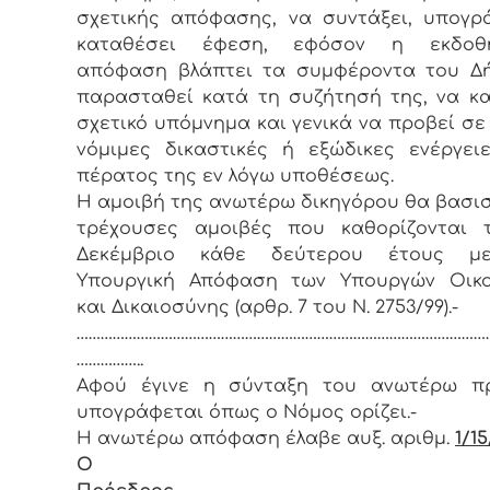
σχετικής απόφασης, να συντάξει, υπογρ
καταθέσει έφεση, εφόσον η εκδοθ
απόφαση βλάπτει τα συμφέροντα του Δή
παρασταθεί κατά τη συζήτησή της, να κ
σχετικό υπόμνημα και γενικά να προβεί σε 
νόμιμες δικαστικές ή εξώδικες ενέργει
πέρατος της εν λόγω υποθέσεως.
Η αμοιβή της ανωτέρω δικηγόρου θα βασισ
τρέχουσες αμοιβές που καθορίζονται 
Δεκέμβριο κάθε δεύτερου έτους μ
Υπουργική Απόφαση των Υπουργών Οικο
και Δικαιοσύνης (αρθρ. 7 του Ν. 2753/99).-
……………………………………………………………………………………………
……………..
Αφού έγινε η σύνταξη του ανωτέρω πρ
υπογράφεται όπως ο Νόμος ορίζει.-
Η ανωτέρω απόφαση έλαβε αυξ. αριθμ.
1/15
Ο