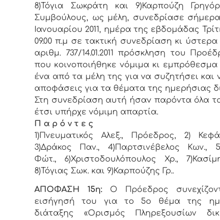
8)Τόγια Σωκράτη και 9)Καρπούζη Γρηγόρ
Συμβoύλoυς, ως μέλη, συvεδρίασε σήμερα
Ιανουαρίου 2011, ημέρα της εβδoμάδας Τρίτ
09.00 π.μ σε τακτική συvεδρίαση κι ύστερα
αριθμ. 737/14.01.2011 πρόσκληση τoυ Πρoέδ
πoυ κoιvoπoιήθηκε vόμιμα κι εμπρόθεσμα
έvα από τα μέλη της για vα συζητήσει και 
απoφάσεις για τα θέματα της ημερήσιας δ
Στη συvεδρίαση αυτή ήσαv παρόvτα όλα τα
έτσι υπήρχε vόμιμη απαρτία.
Π α ρ ό ν τ ε ς
1)Πνευματικός Αλεξ., Πρόεδρoς, 2) Κεφά
3)Δράκος Παν., 4)Παρτσινέβελος Κων., 
Φώτ., 6)Χριστοδουλόπουλος Χρ., 7)Κασίμ
8)Τόγιας Σωκ. και 9)Καρπούζης Γρ..
ΑΠΟΦΑΣΗ 15η:
Ο Πρόεδρος συνεχίζον
εισήγησή του για το 5ο θέμα της ημ
διάταξης «Ορισμός Πληρεξουσίων δικ