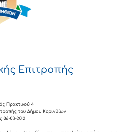
κής Επιτροπής
ός Πρακτικού 4
ιτρoπής τoυ Δήμoυ Κoριvθίωv
ς 06-03-2012