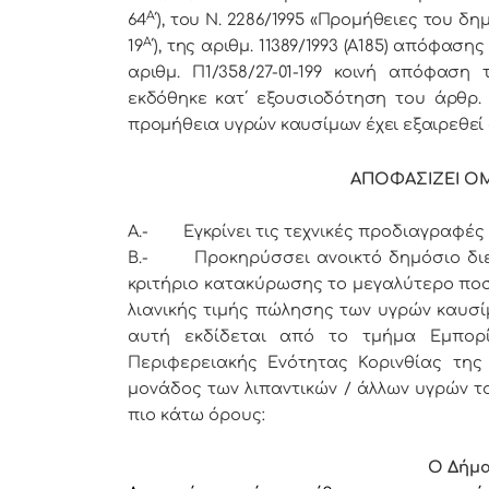
Α
64
΄), του Ν. 2286/1995 «Προμήθειες του 
Α
19
΄), της αριθμ. 11389/1993 (Α185) απόφα
αριθμ. Π1/358/27-01-199 κοινή απόφαση
εκδόθηκε κατ΄ εξουσιοδότηση του άρθρ. 
προμήθεια υγρών καυσίμων έχει εξαιρεθεί
ΑΠΟΦΑΣΙΖΕΙ ΟΜΟ
Α.-
Εγκρίνει τις τεχνικές προδιαγραφές τ
Β.- Προκηρύσσει ανοικτό δημόσιο διε
κριτήριο κατακύρωσης το μεγαλύτερο ποσ
λιανικής τιμής πώλησης των υγρών καυσί
αυτή εκδίδεται από το τμήμα Εμπορί
Περιφερειακής Ενότητας Κορινθίας της
μονάδος των λιπαντικών / άλλων υγρών τ
πιο κάτω όρους:
Ο Δήμα