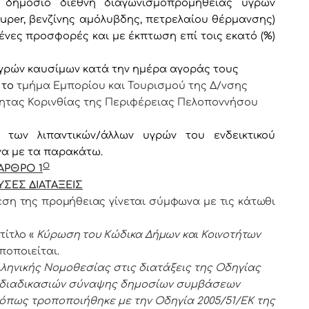
ό δημόσιο διεθνή διαγωνισμόπρομήθειας υγρών
super
, βενζίνης αμόλυβδης, πετρελαίου θέρμανσης)
νες προσφορές και με έκπτωση επί τοις εκατό (%)
 υγρών καυσίμων κατά την ημέρα αγοράς τους
 το
τμήμα Εμπορίου και Τουρισμού της Δ/νσης
τητας Κορινθίας της Περιφέρειας Πελοποννήσου
των λιπαντικών/άλλων υγρών του ενδεικτικού
α με τα παρακάτω.
Ο
ΑΡΘΡΟ 1
ΥΣΕΣ ΔΙΑΤΑΞΕΙΣ
λεση της προμήθειας γίνεται σύμφωνα με τις κάτωθι
 τίτλο «
Κύρωση του Κώδικα Δήμων και Κοινοτήτων
ποποιείται.
ληνικής Νομοθεσίας στις διατάξεις της Οδηγίας
ν διαδικασιών σύναψης δημοσίων συμβάσεων
 όπως τροποποιήθηκε με την Οδηγία 2005/51/ΕΚ της