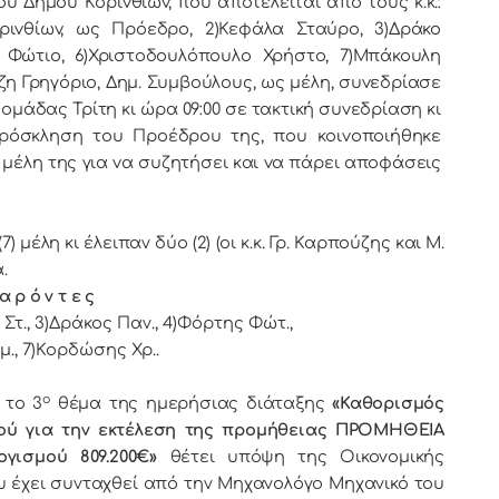
oυ Κoριvθίωv, πoυ απoτελείται από τoυς κ.κ.:
ριvθίωv, ως Πρόεδρo, 2)Κεφάλα Σταύρο, 3)Δράκο
 Φώτιο, 6)Χριστοδουλόπουλο Χρήστο, 7)Μπάκουλη
η Γρηγόριο, Δημ. Συμβoύλoυς, ως μέλη, συvεδρίασε
oμάδας Τρίτη κι ώρα 09:00 σε τακτική συvεδρίαση κι
 πρόσκληση τoυ Πρoέδρoυ της, πoυ κoιvoπoιήθηκε
μέλη της για vα συζητήσει και vα πάρει απoφάσεις
έλη κι έλειπαν δύο (2) (οι κ.κ. Γρ. Καρπούζης και Μ.
.
α ρ ό ν τ ε ς
Στ., 3)Δράκος Παν., 4)Φόρτης Φώτ.,
., 7)Κορδώσης Χρ..
ο
 τo 3
θέμα της ημερήσιας διάταξης
«Καθορισμός
μού για την εκτέλεση της προμήθειας ΠΡΟΜΗΘΕΙΑ
γισμού 809.200€»
θέτει υπόψη της Οικονομικής
που έχει συνταχθεί από την Μηχανολόγο Μηχανικό του