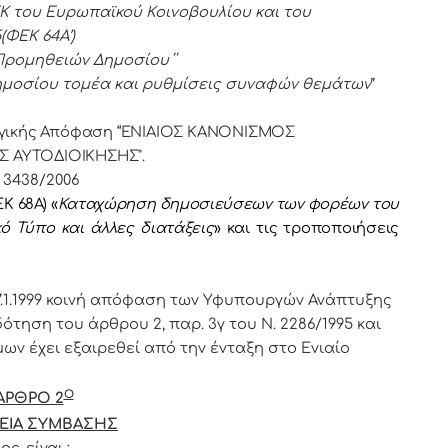
ΕΚ του Ευρωπαϊκού Κοινοβουλίου και του
ΦΕΚ 64Α’)
Προμηθειών Δημοσίου
΄΄
ημοσίου τομέα και ρυθμίσεις συναφών θεμάτων
’’
ουργικής Απόφαση “ΕΝΙΑΙΟΣ ΚΑΝΟΝΙΣΜΟΣ
 ΑΥΤΟΔΙΟΙΚΗΣΗΣ".
 3438/2006
ΕΚ 68Α)
«
Καταχώρηση δημοσιεύσεων των φορέων του
κό Τύπο και άλλες διατάξεις
» και τις τροποποιήσεις
7.1.1999 κοινή απόφαση των Υφυπουργών Ανάπτυξης
δότηση του άρθρου 2, παρ. 3γ του Ν. 2286/1995 και
ων έχει εξαιρεθεί από την ένταξη στο Ενιαίο
Ο
ΑΡΘΡΟ 2
ΕΙΑ ΣΥΜΒΑΣΗΣ