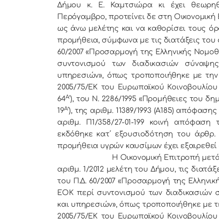
Δήμου κ. Ε. Καμτσιώρα κι έχει θεωρηθ
Περόγαμβρο, προτείνει δε στη Οικονομική 
ως άνω μελέτης και να καθορίσει τους όρ
προμήθεια, σύμφωνα με τις διατάξεις του άρ
60/2007 «Προσαρμογή της Ελληνικής Νομοθ
συντονισμού των διαδικασιών σύναψη
υπηρεσιών», όπως τροποποιήθηκε με την 
2005/75/ΕΚ του Ευρωπαϊκού Κοινοβουλίου 
Α
64
΄), του Ν. 2286/1995 «Προμήθειες του 
Α
19
΄), της αριθμ. 11389/1993 (Α185) απόφα
αριθμ. Π1/358/27-01-199 κοινή απόφαση
εκδόθηκε κατ΄ εξουσιοδότηση του άρθρ. 
προμήθεια υγρών καυσίμων έχει εξαιρεθεί
Η Οικονομική Επιτροπή μετά από
αριθμ. 1/2012 μελέτη του Δήμου, τις διατάξ
του Π.Δ. 60/2007 «Προσαρμογή της Ελληνικ
ΕΟΚ περί συντονισμού των διαδικασιών
και υπηρεσιών», όπως τροποποιήθηκε με τ
2005/75/ΕΚ του Ευρωπαϊκού Κοινοβουλίου 