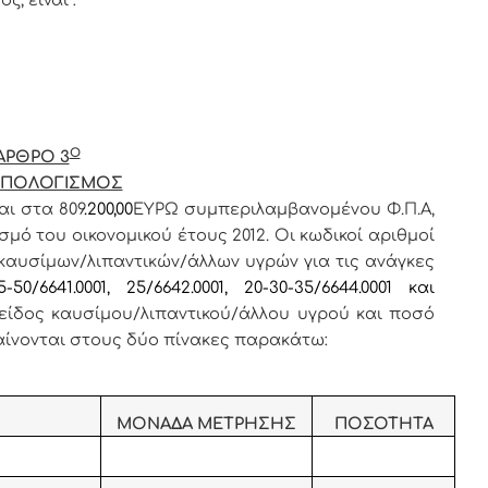
ς, είναι :
Ο
ΑΡΘΡΟ 3
ΫΠΟΛΟΓΙΣΜΟΣ
ι στα 809
.200,00
ΕΥΡΩ συμπεριλαμβανομένου Φ.Π.Α,
μό του οικονομικού έτους 2012. Οι κωδικοί αριθμοί
 καυσίμων/λιπαντικών/άλλων υγρών για τις ανάγκες
45-50/6641.0001, 25/6642.0001, 20-30-35/6644.0001 και
 είδος καυσίμου/λιπαντικού/άλλου υγρού και ποσό
αίνονται στους δύο πίνακες παρακάτω:
ΜΟΝΑΔΑ ΜΕΤΡΗΣΗΣ
ΠΟΣΟΤΗΤΑ