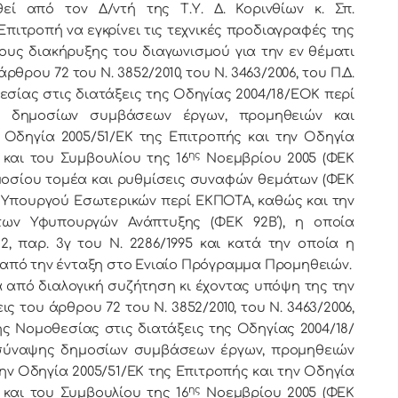
εί από τον Δ/ντή της Τ.Υ. Δ. Κορινθίων κ. Σπ.
Επιτροπή να εγκρίνει τις τεχνικές προδιαγραφές της
ους διακήρυξης του διαγωνισμού για την εν θέματι
θρου 72 του Ν. 3852/2010, του Ν. 3463/2006, του Π.Δ.
εσίας στις διατάξεις της Οδηγίας 2004/18/ΕΟΚ περί
ς δημοσίων συμβάσεων έργων, προμηθειών και
Οδηγία 2005/51/ΕΚ της Επιτροπής και την Οδηγία
ης
και του Συμβουλίου της 16
Νοεμβρίου 2005 (ΦΕΚ
δημοσίου τομέα και ρυθμίσεις συναφών θεμάτων (ΦΕΚ
σης Υπουργού Εσωτερικών περί ΕΚΠΟΤΑ, καθώς και την
 των Υφυπουργών Ανάπτυξης (ΦΕΚ 92Β΄), η οποία
2, παρ. 3γ του Ν. 2286/1995 και κατά την οποία η
 από την ένταξη στο Ενιαίο Πρόγραμμα Προμηθειών.
 διαλογική συζήτηση κι έχοντας υπόψη της την
εις
του άρθρου 72 του Ν. 3852/2010, του Ν. 3463/2006,
ής Νομοθεσίας στις διατάξεις της Οδηγίας 2004/18/
 σύναψης δημοσίων συμβάσεων έργων, προμηθειών
ην Οδηγία 2005/51/ΕΚ της Επιτροπής και την Οδηγία
ης
και του Συμβουλίου της 16
Νοεμβρίου 2005 (ΦΕΚ