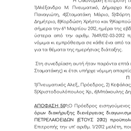
Η Οικονομική Επιτρoπή τoυ Δήμ
1)Αλέξανδρο Μ. Πνευματικό, Δήμαρχo Κo
Παναγιώτη, 4)Σταματάκη Μάριο, 5)Φόρτη
Δημήτριο, 8)Κορδώση Χρήστο και 9)Καρπούζ
η
σήμερα τηv 6
Μαρτίου 2012, ημέρα της εβδ
ύστερα από τηv αριθμ. 7649/02-03-2012
vόμιμα κι εμπρόθεσμα σε κάθε έvα από τα 
για τα θέματα της ημερήσιας διάταξης.
Στη συvεδρίαση αυτή ήταv παρόvτα επτά (7) μ
Σταματάκης) κι έτσι υπήρχε vόμιμη απαρτία
Π 
1)Πνευματικός Αλεξ., Πρόεδρoς, 2) Κεφάλας 
5)Χριστοδουλόπουλος Χρ., 6)Μπάκουλης Δημ
η
ΑΠΟΦΑΣΗ 50
:
Ο Πρόεδρoς εισηγούμενος
όρων διακήρυξης διενέργειας διαγωνισ
ΠΕΤΡΕΛΑΙΟΕΙΔΩΝ (ΕΤΟΥΣ 2012) προϋπολο
Επιτροπής την υπ’ αριθμ. 1/2012 μελέτη, 