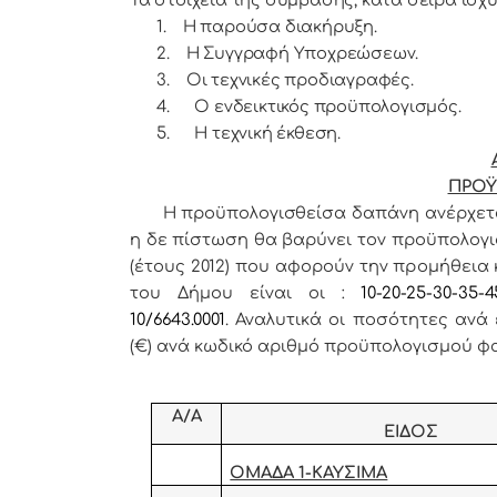
Τα στοιχεία της σύμβασης, κατά σειρά ισχύο
1.
Η παρούσα διακήρυξη.
2.
Η Συγγραφή Υποχρεώσεων.
3.
Οι τεχνικές προδιαγραφές.
4.
Ο ενδεικτικός προϋπολογισμός.
5.
Η τεχνική έκθεση.
ΠΡΟ
Η προϋπολογισθείσα δαπάνη ανέρχετα
η δε πίστωση θα βαρύνει τον προϋπολογισ
(έτους 2012) που αφορούν την προμήθεια
του Δήμου είναι οι :
10-20-25-30-35-
10/6643.0001
. Αναλυτικά οι ποσότητες ανά
(€) ανά κωδικό αριθμό προϋπολογισμού φ
Α/Α
ΕΙΔΟΣ
ΟΜΑΔΑ 1-ΚΑΥΣΙΜΑ