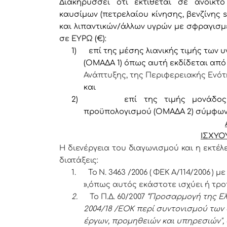
Διακηρύσσει ότι εκτίθεται σε ανοικτ
καυσίμων (πετρελαίου κίνησης, βενζίνης
και λιπαντικών/άλλων υγρών
με σφραγισμέ
σε ΕΥΡΩ (€):
1)
επί της μέσης λιανικής τιμής των
(ΟΜΑΔΑ 1) όπως αυτή εκδίδεται από
Ανάπτυξης, της Περιφερειακής Ενό
και
2)
επί της τιμής μονάδος 
προϋπολογισμού (ΟΜΑΔΑ 2) σύμφων
ΙΣΧΥΟ
Η διενέργεια του διαγωνισμού και η εκτέ
διατάξεις:
1.
Το Ν. 3463 /2006 ( ΦΕΚ Α/114/2006 ) με
»,
όπως αυτός εκάστοτε ισχύει ή τρο
2.
Το Π.Δ. 60/2007
“Προσαρμογή της Ελ
2004/18 /ΕΟΚ περί συντονισμού τω
έργων, προμηθειών και υπηρεσιών",