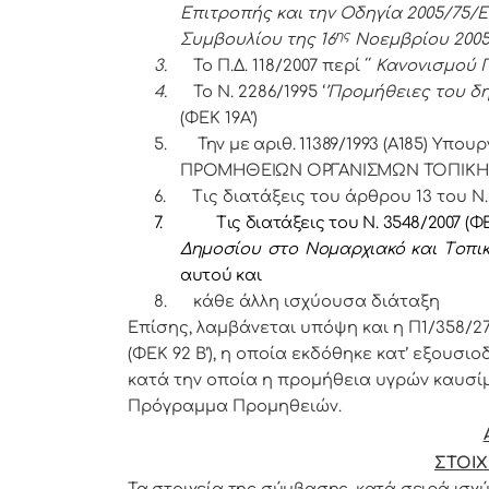
Επιτροπής και την Οδηγία 2005/75/
ης
Συμβουλίου της 16
Νοεμβρίου 2005(
3.
Το Π.Δ. 118/2007 περί ΄΄
Κανονισμού 
4.
Το Ν. 2286/1995 ‘
’Προμήθειες του δ
(ΦΕΚ 19Α’)
5.
Την με αριθ. 11389/1993 (Α185) Υπ
ΠΡΟΜΗΘΕΙΩΝ ΟΡΓΑΝΙΣΜΩΝ ΤΟΠΙΚΗΣ
6.
Τις διατάξεις του άρθρου 13 του Ν.
7.
Τις διατάξεις του Ν. 3548/2007 (Φ
Δημοσίου
στο
N
ομαρχιακό και
T
οπι
αυτού και
8.
κάθε άλλη ισχύουσα διάταξη
Επίσης, λαμβάνεται υπόψη και η Π1/358/2
(ΦΕΚ 92 Β’), η οποία εκδόθηκε κατ’ εξουσιο
κατά την οποία η προμήθεια υγρών καυσίμ
Πρόγραμμα Προμηθειών.
ΣΤΟΙΧ