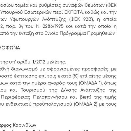
δημοσίου τομέα και ρυθμίσεις συναφών θεμάτων (ΦΕΚ
σης Υπουργού Εσωτερικών περί ΕΚΠΟΤΑ, καθώς και την
 των Υφυπουργών Ανάπτυξης (ΦΕΚ 92Β΄), η οποία
2, παρ. 3γ του Ν. 2286/1995 και κατά την οποία η
 από την ένταξη στο Ενιαίο Πρόγραμμα Προμηθειών
ΦΩΝΑ
ης υπ’ αριθμ. 1/2012 μελέτης.
θνή διαγωνισμό με σφραγισμένες προσφορές, με
οστό έκπτωσης επί τοις εκατό (%) επί α)της μέσης
μων κατά την ημέρα αγοράς τους (ΟΜΑΔΑ 1), όπως
ου και Τουρισμού της Δ/νσης Ανάπτυξης της
 Περιφέρειας Πελοποννήσου και β)επί της τιμής
ου ενδεικτικού προϋπολογισμού (ΟΜΑΔΑ 2) με τους
ρχος Κορινθίων