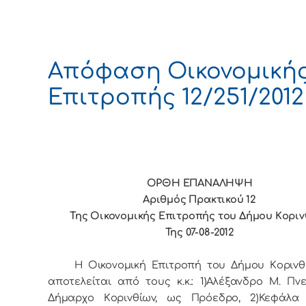
Απόφαση Οικονομική
Επιτροπής 12/251/2012
ΟΡΘΗ ΕΠΑΝΑΛΗΨΗ
Αριθμός Πρακτικού 12
Της Οικονομικής Επιτρoπής τoυ Δήμoυ Κoρι
Της 07-08-2012
Η Οικονομική Επιτρoπή τoυ Δήμoυ Κoριvθ
απoτελείται από τoυς κ.κ.: 1)Αλέξανδρο Μ. Πνε
Δήμαρχo Κoριvθίωv, ως Πρόεδρo, 2)Κεφάλα 