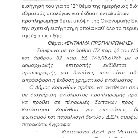
ο
εισήγησή του για το 12
θέμα της ημερήσιας διά
«Ορισμός υπολόγων για έκδοση ενταλμάτων
προπληρωμής»
θέτει υπόψη της Οικονομικής Ε
την σχετική εισήγηση, η οποία καθ΄ όλο το περι
της έχει ως εξής:
Θέμα : «ΕΝΤΑΛΜΑ ΠΡΟΠΛΗΡΩΜΗΣ»
Σύμφωνα με το άρθρο 172 παρ. 1,2 του Ν.
και άρθρου 32 παρ. ΒΔ 17-5/15.6.1959 με
Δημαρχιακής επιτροπής εκδίδεται έ
προπληρωμής για δαπάνες που είναι αδ
απρόσφορη η έκδοση χρηματικού εντάλματος.
Ο Δήμος Κορινθίων πρέπει να αναθέσει σε 
με διαχείριση εντάλματος προπληρωμής προ
να προβεί σε πληρωμές δαπανών προς
Κατάστημα Κορίνθου για επεκτάσεις δη
φωτισμού και παραλλαγή δικτύου Δ.Ε.Η. σύμφω
παρακάτω έγγραφα:
·
Κοστολόγιο Δ.Ε.Η. για Μετατό