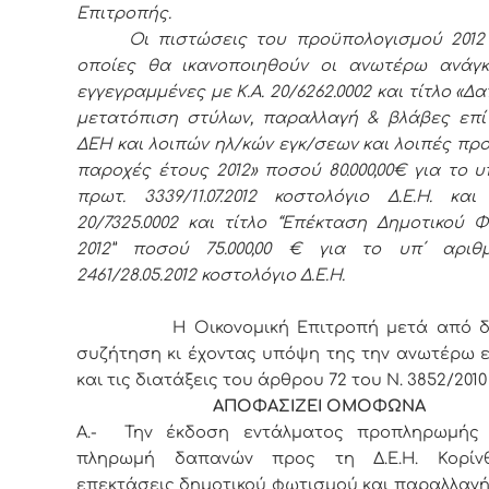
Επιτροπής.
Οι πιστώσεις του προϋπολογισμού 2012
οποίες θα ικανοποιηθούν οι ανωτέρω ανάγκ
εγγεγραμμένες με Κ.Α. 20/6262.0002 και τίτλο «Δ
μετατόπιση στύλων, παραλλαγή & βλάβες επί
ΔΕΗ και λοιπών ηλ/κών εγκ/σεων και λοιπές πρ
παροχές έτους 2012» ποσού 80.000,00€ για το υ
πρωτ. 3339/11.07.2012 κοστολόγιο Δ.Ε.Η. και
20/7325.0002 και τίτλο “Επέκταση Δημοτικού 
2012” ποσού 75.000,00 € για το υπ΄ αριθ
2461/28.05.2012 κοστολόγιο Δ.Ε.Η.
Η Οικονομική Επιτροπή μετά από δια
συζήτηση κι έχοντας υπόψη της την ανωτέρω 
και τις διατάξεις του άρθρου 72 του Ν. 3852/2010
ΑΠΟΦΑΣΙΖΕΙ ΟΜΟΦΩΝΑ
Α.- Την έκδοση εντάλματος προπληρωμής 
πληρωμή δαπανών προς τη Δ.Ε.Η. Κορίν
επεκτάσεις δημοτικού φωτισμού και παραλλαγή