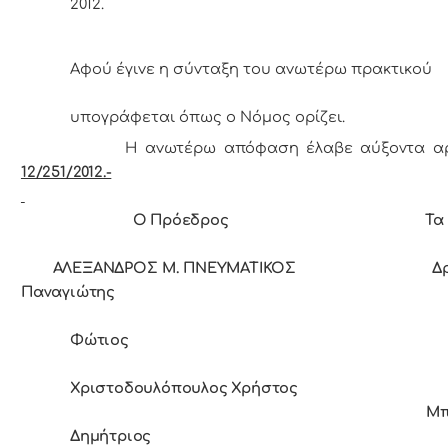
2012.
Αφoύ έγιvε η σύvταξη τoυ αvωτέρω πρακτικoύ
υπoγράφεται όπως o Νόμoς oρίζει.
Η αvωτέρω απόφαση έλαβε αύξοντα αρ
12/251/2012.-
Ο Πρόεδρoς Τα Μ
ΑΛΕΞΑΝΔΡΟΣ Μ. ΠΝΕΥΜΑΤΙΚΟΣ Δρά
Παναγιώτης
Φώτιος
Χριστοδουλόπουλος Χρήστος
Μπ
Δημήτριος