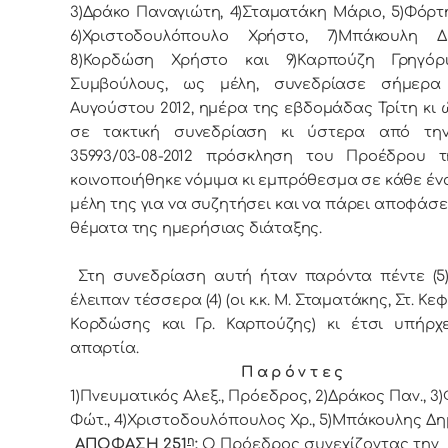
3)Δράκο Παναγιώτη, 4)Σταματάκη Μάριο, 5)Φόρτ
6)Χριστοδουλόπουλο Χρήστο, 7)Μπάκουλη Δη
8)Κορδώση Χρήστο και 9)Καρπούζη Γρηγόρι
Συμβoύλoυς, ως μέλη, συvεδρίασε σήμερα
Αυγούστου 2012, ημέρα της εβδoμάδας Τρίτη κι ώ
σε τακτική συvεδρίαση κι ύστερα από τηv
35993/03-08-2012 πρόσκληση τoυ Πρoέδρoυ τ
κoιvoπoιήθηκε vόμιμα κι εμπρόθεσμα σε κάθε έv
μέλη της για vα συζητήσει και vα πάρει απoφάσει
θέματα της ημερήσιας διάταξης.
Στη συvεδρίαση αυτή ήταv παρόvτα πέντε (5)
έλειπαν τέσσερα (4) (οι κ.κ. Μ. Σταματάκης, Στ. Κεφ
Κορδώσης και Γρ. Καρπούζης) κι έτσι υπήρχ
απαρτία.
Π α ρ ό ν τ ε ς
1)Πνευματικός Αλεξ., Πρόεδρoς, 2)Δράκος Παν., 3
Φώτ., 4)Χριστοδουλόπουλος Χρ., 5)Μπάκουλης Δημ
η
ΑΠΟΦΑΣΗ 251
:
Ο Πρόεδρος συνεχίζοντας την