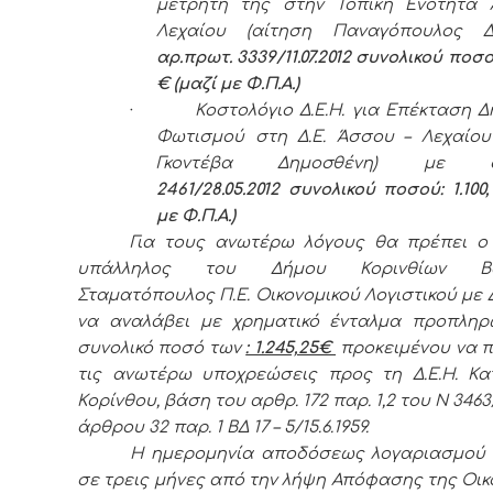
μετρητή της στην Τοπική Ενότητα 
Λεχαίου (αίτηση Παναγόπουλος Δ
αρ.πρωτ. 3339/11.07.2012 συνολικού ποσού
€ (μαζί με Φ.Π.Α.)
·
Κοστολόγιο Δ.Ε.Η. για
E
πέκταση Δ
Φωτισμού στη Δ.Ε. Άσσου – Λεχαίου
Γκοντέβα Δημοσθένη) με
2461/28.05.2012 συνολικού ποσού: 1.100,
με Φ.Π.Α.)
Για τους ανωτέρω λόγους θα πρέπει ο
υπάλληλος του Δήμου Κορινθίων Βασ
Σταματόπουλος Π.Ε. Οικονομικού Λογιστικού με 
να αναλάβει με χρηματικό ένταλμα προπλη
συνολικό ποσό των
: 1.245,25€
προκειμένου να 
τις ανωτέρω υποχρεώσεις προς τη Δ.Ε.Η. Κ
Κορίνθου, βάση του αρθρ. 172 παρ. 1,2 του Ν 3463
άρθρου 32 παρ. 1 ΒΔ 17 – 5/15.6.1959.
Η ημερομηνία αποδόσεως λογαριασμού 
σε τρεις μήνες από την λήψη Απόφασης της Οικ