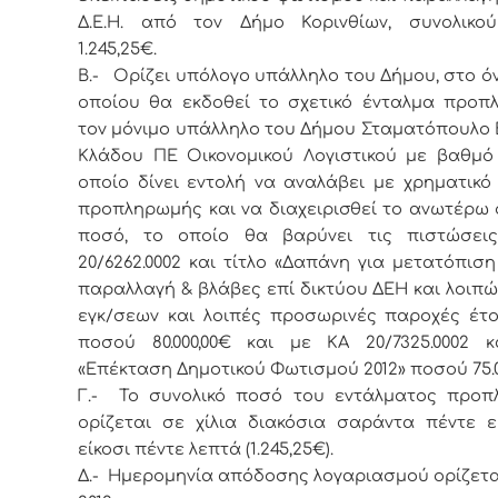
Δ.Ε.Η. από τον Δήμο Κορινθίων, συνολικο
1.245,25€.
Β.- Ορίζει υπόλογο υπάλληλο του Δήμου, στο ό
οποίου θα εκδοθεί το σχετικό ένταλμα προπ
τον μόνιμο υπάλληλο του Δήμου Σταματόπουλο 
Κλάδου ΠΕ Οικονομικού Λογιστικού με βαθμό 
οποίο δίνει εντολή να αναλάβει με χρηματικό
προπληρωμής και να διαχειρισθεί το ανωτέρω 
ποσό, το οποίο θα βαρύνει τις πιστώσει
20/6262.0002 και τίτλο «Δαπάνη για μετατόπιση
παραλλαγή & βλάβες επί δικτύου ΔΕΗ και λοιπώ
εγκ/σεων και λοιπές προσωρινές παροχές έτο
ποσού 80.000,00€ και με ΚΑ 20/7325.0002 κ
«Επέκταση Δημοτικού Φωτισμού 2012» ποσού 75.0
Γ.- Το συνολικό ποσό του εντάλματος προ
ορίζεται σε χίλια διακόσια σαράντα πέντε 
είκοσι πέντε λεπτά (1.245,25€).
Δ.- Ημερομηνία απόδοσης λογαριασμού ορίζεται 