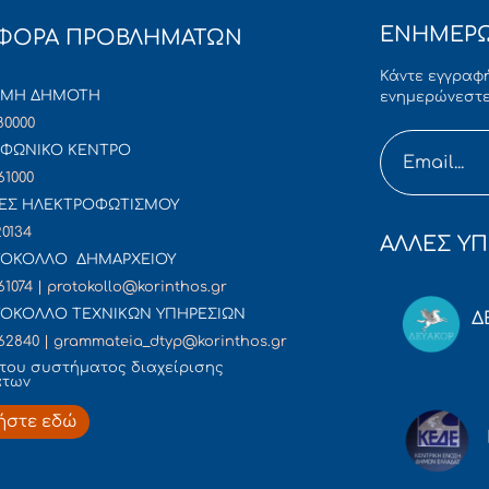
ΕΝΗΜΕΡΩ
ΦΟΡΑ ΠΡΟΒΛΗΜΑΤΩΝ
Κάντε εγγραφή
ΜΜΗ ΔΗΜΟΤΗ
ενημερώνεστε
80000
ΦΩΝΙΚΟ ΚΕΝΤΡΟ
61000
ΕΣ ΗΛΕΚΤΡΟΦΩΤΙΣΜΟΥ
20134
ΑΛΛΕΣ ΥΠ
ΟΚΟΛΛΟ ΔΗΜΑΡΧΕΙΟΥ
61074 | protokollo@korinthos.gr
ΟΚΟΛΛΟ ΤΕΧΝΙΚΩΝ ΥΠΗΡΕΣΙΩΝ
Δ
62840 | grammateia_dtyp@korinthos.gr
του συστήματος διαχείρισης
άτων
ήστε εδώ