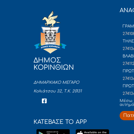
ΑΝΑ
ΓΡΑ
27410
ΤΗΛΕ
27413
ΒΛΑΒ
ΔΗΜΟΣ
27411
ΚΟΡΙΝΘΙΩΝ
ΠΡΩΤ
27413
ΔΗΜΑΡΧΙΑΚΟ ΜΕΓΑΡΟ
ΠΡΩΤ
Κολιάτσου 32, Τ.Κ. 20131
27413
Mέσω 
αιτημ
Πατ
ΚΑΤΕΒΑΣΕ ΤΟ APP