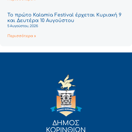
Το πρώτο Kalamia Festival έρχεται Κυριακή 9
και Δευτέρα 10 Αυγούστου
5 Αυγούστου, 2026
Περισσότερα »
ΔΗΜΟΣ
ΚΟΡΙΝΘΙΩΝ