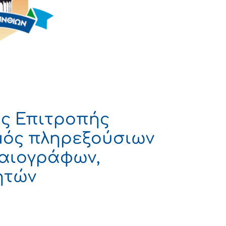
ς Επιτροπής
σμός πληρεξούσιων
λαιογράφων,
ητών