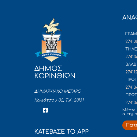
ΑΝΑ
ΓΡΑ
27410
ΤΗΛΕ
27413
ΒΛΑΒ
ΔΗΜΟΣ
27411
ΚΟΡΙΝΘΙΩΝ
ΠΡΩΤ
27413
ΔΗΜΑΡΧΙΑΚΟ ΜΕΓΑΡΟ
ΠΡΩΤ
Κολιάτσου 32, Τ.Κ. 20131
27413
Mέσω 
αιτημ
Πατ
ΚΑΤΕΒΑΣΕ ΤΟ APP