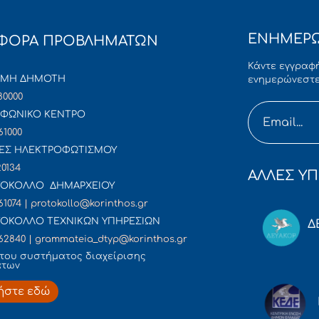
ΕΝΗΜΕΡΩ
ΦΟΡΑ ΠΡΟΒΛΗΜΑΤΩΝ
Κάντε εγγραφή
ΜΜΗ ΔΗΜΟΤΗ
ενημερώνεστε
80000
ΦΩΝΙΚΟ ΚΕΝΤΡΟ
61000
ΕΣ ΗΛΕΚΤΡΟΦΩΤΙΣΜΟΥ
20134
ΑΛΛΕΣ ΥΠ
ΟΚΟΛΛΟ ΔΗΜΑΡΧΕΙΟΥ
61074 | protokollo@korinthos.gr
ΟΚΟΛΛΟ ΤΕΧΝΙΚΩΝ ΥΠΗΡΕΣΙΩΝ
Δ
62840 | grammateia_dtyp@korinthos.gr
του συστήματος διαχείρισης
άτων
ήστε εδώ