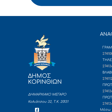
ΑΝΑ
ΓΡΑ
27410
ΤΗΛΕ
27413
ΒΛΑΒ
ΔΗΜΟΣ
27411
ΚΟΡΙΝΘΙΩΝ
ΠΡΩΤ
27413
ΔΗΜΑΡΧΙΑΚΟ ΜΕΓΑΡΟ
ΠΡΩΤ
Κολιάτσου 32, Τ.Κ. 20131
27413
Mέσω 