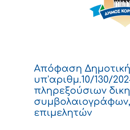
Απόφαση Δημοτική
υπ'αριθμ.10/130/20
πληρεξούσιων δικη
συμβολαιογράφων,
επιμελητών