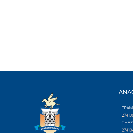
ΑΝΑ
ΓΡΑ
27410
ΤΗΛΕ
27413