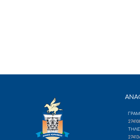
ΑΝΑ
ΓΡΑ
27410
ΤΗΛΕ
27413