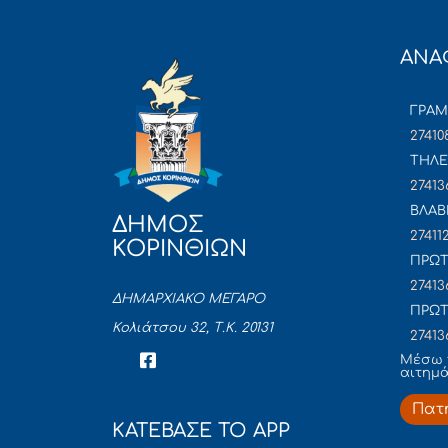
ΑΝΑ
ΓΡΑ
27410
ΤΗΛΕ
27413
ΒΛΑΒ
ΔΗΜΟΣ
27411
ΚΟΡΙΝΘΙΩΝ
ΠΡΩΤ
27413
ΔΗΜΑΡΧΙΑΚΟ ΜΕΓΑΡΟ
ΠΡΩΤ
Κολιάτσου 32, Τ.Κ. 20131
27413
Mέσω 
αιτημ
Πατ
ΚΑΤΕΒΑΣΕ ΤΟ APP