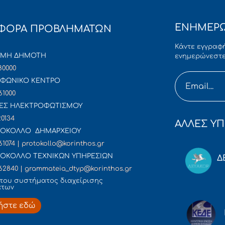
ΕΝΗΜΕΡΩ
ΦΟΡΑ ΠΡΟΒΛΗΜΑΤΩΝ
Κάντε εγγραφή
ΜΜΗ ΔΗΜΟΤΗ
ενημερώνεστε
80000
ΦΩΝΙΚΟ ΚΕΝΤΡΟ
61000
ΕΣ ΗΛΕΚΤΡΟΦΩΤΙΣΜΟΥ
20134
ΑΛΛΕΣ ΥΠ
ΟΚΟΛΛΟ ΔΗΜΑΡΧΕΙΟΥ
61074 | protokollo@korinthos.gr
ΟΚΟΛΛΟ ΤΕΧΝΙΚΩΝ ΥΠΗΡΕΣΙΩΝ
Δ
62840 | grammateia_dtyp@korinthos.gr
του συστήματος διαχείρισης
άτων
ήστε εδώ