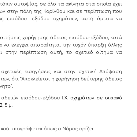
τόπιν αυτοψίας, σε όλα τα ακίνητα στα οποία έχει
ων στην πόλη της Κορίνθου και σε περίπτωση που
ας εισόδου- εξόδου οχημάτων, αυτή άμεσα να
ς αιτήσεις χορήγησης άδειας εισόδου-εξόδου, κατά
 να ελέγχει απαραίτητα, την τυχόν ύπαρξη άλλης
αι στην περίπτωση αυτή, το
σχετικό αίτημα να
 σχετικές εισηγήσεις και στην σχετική Απόφαση
ων, ότι “Α
ποκλείεται
η χορήγηση δε
ύτερης άδειας
νητο”.
 αδειών εισόδου-εξόδου
Ι.Χ. οχημάτων σε οικιακό
 5 μ.
ικού υπογράφεται όπως ο Νόμος ορίζει.