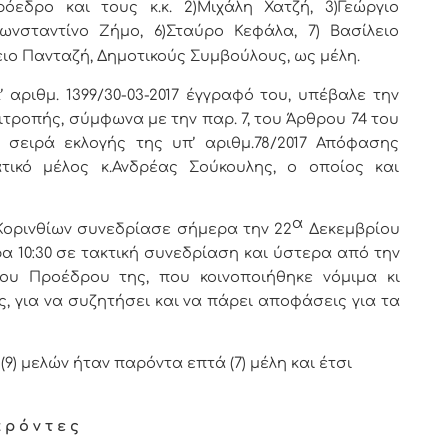
όεδρο και τους κ.κ. 2)Μιχάλη Χατζή, 3)Γεώργιο
ωνσταντίνο Ζήμο, 6)Σταύρο Κεφάλα, 7) Βασίλειο
ιο Πανταζή, Δημοτικούς Συμβούλους, ως μέλη.
 αριθμ. 1399/30-03-2017 έγγραφό του, υπέβαλε την
τροπής, σύμφωνα με την παρ. 7, του Άρθρου 74 του
ν σειρά εκλογής της υπ’ αριθμ.78/2017 Απόφασης
τικό μέλος κ.Ανδρέας Σούκουλης, ο οποίος και
.
α
Κορινθίων
συνεδρίασε σήμερα την 22
Δεκεμβρίου
 10:30 σε τακτική συνεδρίαση και ύστερα από την
 του Προέδρου της, που κοινοποιήθηκε νόμιμα κι
, για να συζητήσει και να πάρει αποφάσεις για τα
9) μελών ήταν παρόντα επτά (7) μέλη και έτσι
 ρ ό ν τ ε ς