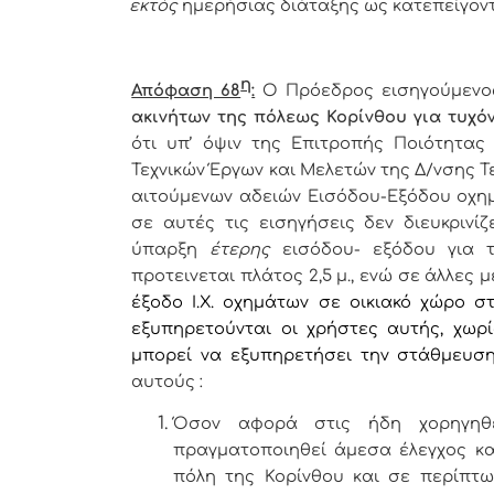
εκτός
ημερήσιας διάταξης ως κατεπείγοντ
η
Απόφαση 68
:
Ο Πρόεδρος εισηγούμενος
ακινήτων της πόλεως Κορίνθου για τυχ
ότι υπ’ όψιν της Επιτροπής Ποιότητας
Τεχνικών Έργων και Μελετών
της Δ/νσης Τ
αιτούμενων αδειών Εισόδου-Εξόδου οχη
σε αυτές τις εισηγήσεις δεν διευκρινί
ύπαρξη
έτερης
εισόδου- εξόδου για το
προτεινεται πλάτος 2,5 μ., ενώ σε άλλες
έξοδο Ι.Χ. οχημάτων σε οικιακό χώρο σ
εξυπηρετούνται οι χρήστες αυτής, χωρ
μπορεί να εξυπηρετήσει την στάθμευσ
αυτούς :
Όσον αφορά στις ήδη χορηγηθε
πραγματοποιηθεί άμεσα έλεγχος κα
πόλη της Κορίνθου και σε περίπτ