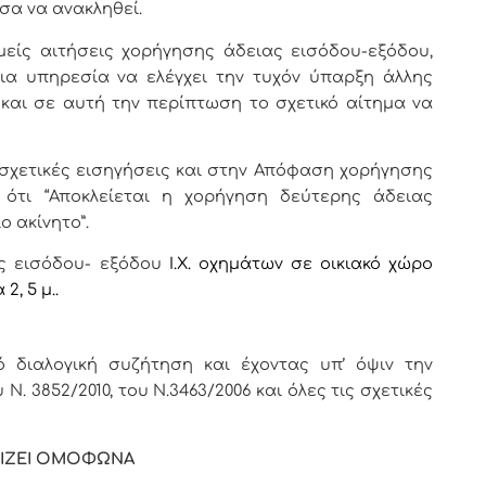
σα να ανακληθεί.
μείς αιτήσεις χορήγησης άδειας εισόδου-εξόδου,
ια υπηρεσία να ελέγχει την τυχόν ύπαρξη άλλης
 και σε αυτή την περίπτωση το σχετικό αίτημα να
 σχετικές εισηγήσεις και στην Απόφαση χορήγησης
ότι “Α
ποκλείεται
η χορήγηση δε
ύτερης άδειας
ο ακίνητο”.
ας εισόδου- εξόδου
Ι.Χ. οχημάτων σε οικιακό χώρο
, 5 μ..
 διαλογική συζήτηση και έχοντας υπ’ όψιν την
Ν. 3852/2010, του Ν.3463/2006 και όλες τις σχετικές
ΙΖΕΙ ΟΜΟΦΩΝΑ