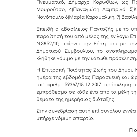
Πνευματικό, Δήμαρχο Κορινθίων, ως Πρ
Μουρούτσο,
4)Παναγιώτη Λαμπρινό, 5)Κ
Νανόπουλο 8)Μαρία Καραμαλίκη, 9) Βασίλε
Επειδή ο κ.Βασίλειος Πανταζής με το υπ’
παραίτησή του από μέλος της εν λόγω Επι
Ν.3852/10, παίρνει την θέση του με τη
Δημοτικού Συμβουλίου, το αναπληρωμα
κλήθηκε νόμιμα με την κάτωθι πρόσκληση
Η Επιτροπή Ποιότητας Ζωής του Δήμου 
ημέρα της εβδομάδας Παρασκευή και ώρα
υπ’ αριθμ. 59367/18-12-2017 πρόσκληση
εμπρόθεσμα σε κάθε ένα από τα μέλη της
θέματα της ημερήσιας διάταξης.
Στην συνεδρίαση αυτή επί συνόλου εννέα (
υπήρχε νόμιμη απαρτία.
Π α