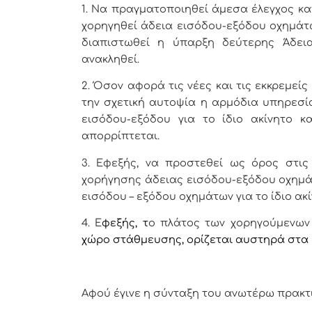
1. Να πραγματοποιηθεί άμεσα έλεγχος κα
χορηγηθεί άδεια εισόδου-εξόδου οχημάτ
διαπιστωθεί η ύπαρξη δεύτερης Άδει
ανακληθεί.
2. Όσον αφορά τις νέες και τις εκκρεμεί
την σχετική αυτοψία η αρμόδια υπηρεσία
εισόδου-εξόδου για το ίδιο ακίνητο κ
απορρίπτεται.
3. Εφεξής, να προστεθεί ως όρος στις
χορήγησης άδειας εισόδου-εξόδου οχημάτ
εισόδου – εξόδου οχημάτων για το ίδιο ακί
4
. Ε
φεξής, τ
ο πλάτος των χορηγούμενων
χώρο στάθμευσης, ορίζεται αυστηρά στα 2,
Αφού έγινε η σύνταξη του ανωτέρω πρακτ