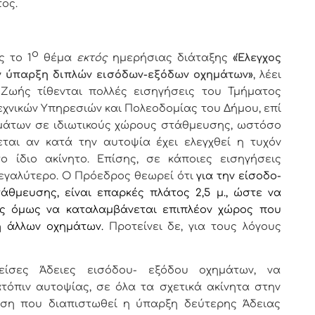
ος.
ο
 τo 1
θέμα
εκτός
ημερήσιας διάταξης
«
Έλεγχος
όν ύπαρξη διπλών εισόδων-εξόδων οχημάτων
»
, λέει
 Ζωής τίθενται πολλές εισηγήσεις του Τμήματος
εχνικών Υπηρεσιών και Πολεοδομίας του Δήμου, επί
μάτων σε ιδιωτικούς χώρους στάθμευσης, ωστόσο
ζεται αν κατά την αυτοψία έχει ελεγχθεί η τυχόν
 ίδιο ακίνητο.
Επίσης, σε κάποιες εισηγήσεις
 μεγαλύτερο. Ο Πρόεδρος θεωρεί ότι
για την είσοδο-
τάθμευσης, είναι επαρκές πλάτος 2,5 μ., ώστε να
ίς όμως να καταλαμβάνεται επιπλέον χώρος που
η άλλων οχημάτων.
Προτείνει δε, για τους λόγους
ίσες Άδειες εισόδου- εξόδου οχημάτων, να
τόπιν αυτοψίας, σε όλα τα σχετικά ακίνητα στην
ωση που διαπιστωθεί η ύπαρξη δεύτερης Άδειας