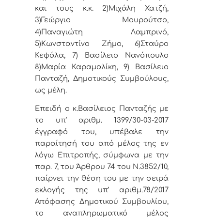
και τους κ.κ. 2)Μιχάλη Χατζή,
3)Γεώργιο Μουρούτσο,
4)Παναγιώτη Λαμπρινό,
5)Κωνσταντίνο Ζήμο, 6)Σταύρο
Κεφάλα, 7) Βασίλειο Νανόπουλο
8)Μαρία Καραμαλίκη, 9) Βασίλειο
Πανταζή, Δημοτικούς Συμβούλους,
ως μέλη.
Επειδή ο κ.Βασίλειος Πανταζής με
το υπ’ αριθμ. 1399/30-03-2017
έγγραφό του, υπέβαλε την
παραίτησή του από μέλος της εν
λόγω Επιτροπής, σύμφωνα με την
παρ. 7, του Άρθρου 74 του Ν.3852/10,
παίρνει την θέση του με την σειρά
εκλογής της υπ’ αριθμ.78/2017
Απόφασης Δημοτικού Συμβουλίου,
το αναπληρωματικό μέλος