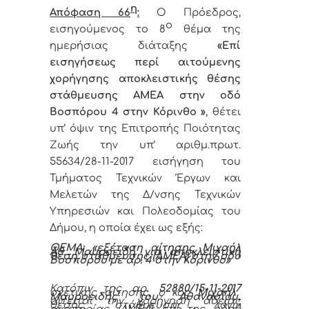
η
Απόφαση 66
:
Ο Πρόεδρος,
ο
εισηγούμενος το 8
θέμα της
ημερήσιας διάταξης
«
Επί
εισηγήσεως περί αιτούμενης
χορήγησης
αποκλειστικής θέσης
στάθμευσης ΑΜΕΑ στην οδό
Βοσπόρου 4 στην Κόρινθο
»
, θέτει
υπ’ όψιν της Επιτροπής Ποιότητας
Ζωής την υπ’ αριθμ.πρωτ.
55634/28-11-2017 εισήγηση του
Τμήματος Τεχνικών Έργων και
Μελετών
της Δ/νσης Τεχνικών
Υπηρεσιών και Πολεοδομίας του
Δήμου, η οποία έχει ως εξής:
ΘΕΜΑ:
«εξέταση αίτησης Μιχαήλ
Αθ. Μαυροειδή για αποκλειστική
θέση
στάθμευσης (ΑΜΕΑ)
στην οδό
Βοσπόρου με αρ. 4 στην Κόρινθο
»
Κατόπιν της αρ.
52880/15-11-2017
σχετικής αίτησης, ο κος
Μιχαήλ
Μαυροειδής του Αθανασίου,
αιτείται την χορήγηση άδειας
θέσης στάθμευσης λόγω
αναπηρίας (ΑΜΕΑ) επί της οδού