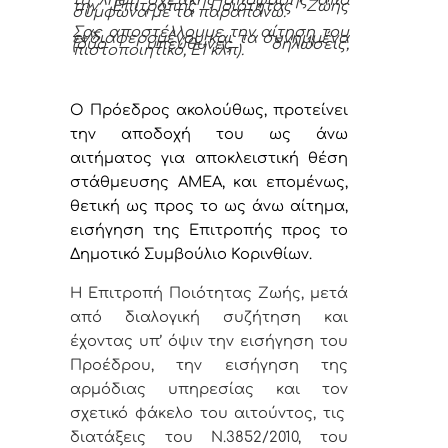
τη λήψη σχετικής απόφασης από
την Επιτροπής Ποιότητας Ζωής
σύμφωνα με τα παραπάνω.
Σας αποστέλλουμε την αίτηση του
ενδιαφερομένου και τα συνημμένα
(δύο υπεύθυνες δηλώσεις,
πιστοποιητικό, Ε1 κλπ).
Ο Πρόεδρος ακολούθως, προτείνει
την αποδοχή του ως άνω
αιτήματος για αποκλειστική θέση
στάθμευσης ΑΜΕΑ, και επομένως,
θετική ως προς το ως άνω αίτημα,
εισήγηση της Επιτροπής προς το
Δημοτικό Συμβούλιο Κορινθίων.
Η Επιτροπή Ποιότητας Ζωής, μετά
από διαλογική συζήτηση και
έχοντας υπ’ όψιν την εισήγηση του
Προέδρου, την εισήγηση της
αρμόδιας υπηρεσίας και τον
σχετικό φάκελο του αιτούντος,
τις
διατάξεις του Ν.3852/2010, του