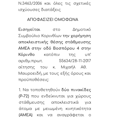
Ν.3463/2006 και όλες τις σχετικές
ισχύουσες διατάξεις
ΑΠΟΦΑΣΙΖΕΙ ΟΜΟΦΩΝΑ
Εισηγείται
στο Δημοτικό
Συμβούλιο Κορινθίων
την
χορήγηση
αποκλειστικής θέσης στάθμευσης
ΑΜΕΑ στην οδό Βοσπόρου 4 στην
Κόρινθο
κατόπιν της υπ’
αριθμ.πρωτ.
55634/28-11-2017
αίτησης
του κ.
Μιχαήλ Αθ.
Μαυροειδή,
μ
ε τους εξής όρους και
προϋποθέσεις:
1. Ν
α τοποθετηθούν
δύο πινακίδες
(Ρ-72)
που ενδείκνυται για χώρους
στάθμευσης αποκλειστικά για
άτομα με μειωμένη κινητικότητα
(ΑΜΕΑ)
και να αναγράφεται ο