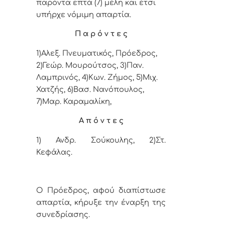
παρόντα επτά (7) μέλη και έτσι
υπήρχε νόμιμη απαρτία.
Π α ρ ό ν τ ε ς
1)Αλεξ. Πνευματικός, Πρόεδρος,
2)Γεώρ. Μουρούτσος, 3)Παν.
Λαμπρινός, 4)
Κων. Ζήμος,
5)Μιχ.
Χατζής, 6)
Βασ. Νανόπουλος,
7
)Μαρ.
Καραμαλίκη,
Α π ό ν τ ε ς
1)
Ανδρ. Σούκουλης, 2)Στ.
Κεφάλας.
Ο Πρόεδρος, αφού διαπίστωσε
απαρτία, κήρυξε την έναρξη της
συνεδρίασης.