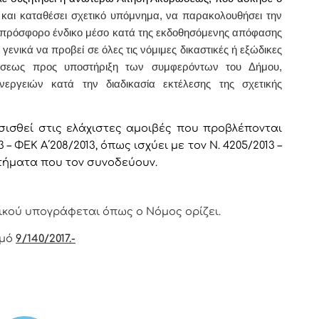
 και καταθέσει σχετικό υπόμνημα, να παρακολουθήσει την
ε πρόσφορο ένδικο μέσο κατά της εκδοθησόμενης απόφασης
ενικά να προβεί σε όλες τις νόμιμες δικαστικές ή εξώδικες
θέσεως
προς υποστήριξη των συμφερόντων του Δήμου,
ργειών κατά την διαδικασία εκτέλεσης της σχετικής
ισθεί στις ελάχιστες αμοιβές που προβλέπονται
– ΦΕΚ Α΄208/2013, όπως ισχύει με τον Ν. 4205/2013 –
ρτήματα που τον συνοδεύουν.
ικoύ υπoγράφεται όπως o Νόμoς oρίζει.
θμό
9/140/2017.-