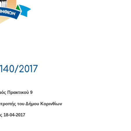
140/2017
μός Πρακτικού 9
ιτρoπής τoυ Δήμoυ Κoριvθίωv
ς 18-04-2017