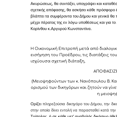
Ακυρώσεως, θα συντάξει, υπογράψει και καταθέσ
σχετικής απόφασης, θα ασκήσει κάθε πρόσφορο 
βλάπτει τα συμφέροντα του Δήμου και γενικά θα πρ
μέχρι πέρατος της εν λόγω υποθέσεως και για το 
Κορίνθ
ου κ.Αργυρού Κωνσταντίνα.
Η Οικονομική Επιτροπή μετά από διαλογικ
εισήγηση του Προέδρου,
τις διατάξεις το
ισχύουσα σχετική διάταξη,
ΑΠΟΦΑΣΙΖΕ
(Μειοψηφούντων των κ. Νανόπουλου Β. Κα
ορισμού των δικηγόρων και ζητούν να γίνε
η μειοψηφ
Ορίζει
πληρεξούσια δικηγόρο του Δήμου, την δι
στην οποία δίνει εντολή
να παρασταθεί κατά την 
Τρίπολης, ή σε κάθε μετ’ αναβολής δικάσιμο ήθ