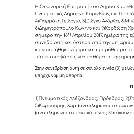
Η Οικονομική Επιτρoπή τoυ Δήμoυ Κoριvθίω
Πνευματικό, Δήμαρχo Κoριvθίωv, ως Πρόεδ
4)Φαρμάκη Γεώργιο, 5)Ζώγκο Ανδρέα, 6)Μπ
8)Δημητρόπουλο Κων/νο και 9)Κορδώση Χρ
η
σήμερα τηv 18
Απριλίου 2017, ημέρα της ε
συvεδρίαση και ύστερα από τηv υπ’ αριθμ.
κoιvoπoιήθηκε vόμιμα και εμπρόθεσμα σε κ
πάρει απoφάσεις για τα θέματα της ημερ
Στην συvεδρίαση αυτή σε σύνολο εννέα (9) μελών 
υπήρχε vόμιμη απαρτία.
Π 
1)Πνευματικός Αλέξανδρος, Πρόεδρoς, 2)Στ
5)Καμπούρης Χαρ. (αναπληρώνει το τακτικό
(αναπληρώνει το τακτικό μέλος Μπάκουλη Δη