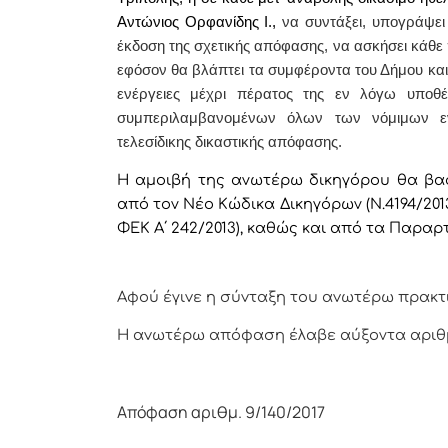
Αντώνιος Ορφανίδης Ι.,
να συντάξει, υπογράψει
έκδοση της σχετικής απόφασης, να ασκήσει κάθ
εφόσον θα βλάπτει τα συμφέροντα του Δήμου και γ
ενέργειες μέχρι πέρατος της εν λόγω υπο
συμπεριλαμβανομένων όλων των νόμιμων ενε
τελεσίδικης δικαστικής απόφασης.
Η αμοιβή της ανωτέρω δικηγόρου θα βασ
από τον Νέο Κώδικα Δικηγόρων (Ν.4194/2013 
ΦΕΚ Α΄ 242/2013), καθώς και από τα Παρα
Αφoύ έγιvε η σύvταξη τoυ αvωτέρω πρακτ
Η αvωτέρω απόφαση έλαβε αύξοντα αρι
Απόφαση αριθμ. 9/140/2017