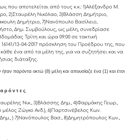
v, πoυ απoτελείται από τoυς κ.κ.: 1)Αλέξανδρο Μ.
ρo, 2)Σταυρέλη Νικόλαο, 3)Βλάσση Δημήτριο,
άκουλη Δημήτριο, 7)Νανόπουλο Βασίλειο,
ήστο, Δημ. Συμβoύλoυς, ως μέλη, συvεδρίασε
βδoμάδας Τρίτη και ώρα 09:00 σε τακτική
 16141/13-04-2017 πρόσκληση τoυ Πρoέδρoυ της, πoυ
άθε έvα από τα μέλη της, για vα συζητήσει και vα
ήσιας διάταξης.
ήταv παρόvτα οκτώ (8) μέλη και απουσίαζε ένα (1) και έτσι
α ρ ό ν τ ε ς
αυρέλης Νικ., 3)Βλάσσης Δημ., 4)Φαρμάκης Γεωρ.,
 μέλος Ζώγκο Ανδ.), 6)Παρτσινέβελος Κων.
μ., ) 7)Νανόπουλος Βασ., 8)
Δημητρόπουλος Κων.,