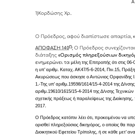
Α
1)Κορδώσης Χρ..
Ο Πρόεδρος, αφού διαπίστωσε απαρτία, κ
η
ΑΠΟΦΑΣΗ 140
:
Ο Πρόεδρος συνεχίζοντας 
διάταξης
«
Ορισμός πληρεξούσιων δικηγό
ενημερώνει τα
μέλη της Επιτροπής ότι στις 06
η υπ’ αριθμ. Καταχ. ΑΚ47/5-6-2014, Πιν.15, Πράξη
Ακυρώσεως που άσκησε ο Αντώνιος Ορφανίδης Ι.
1.-Της υπ’ αριθμ.19598/1614/15-4-2014 της Δ/νση
αριθμ.19610/1615/15-4-2014 της Δ/νσης Τεχνικών
σχετικής πράξεως ή παραλείψεως της Διοίκησης, π
2017.
Ο Πρόεδρος κατόπιν λέει ότι, προκειμένου να υ
ορισθεί πληρεξούσιος δικηγόρος, ο οποίος θα παρ
Διοικητικού Εφετείου Τρίπολης, ή σε κάθε μετ’ α