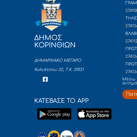
ΓΡΑ
27410
ΤΗΛΕ
27413
ΒΛΑΒ
ΔΗΜΟΣ
27411
ΚΟΡΙΝΘΙΩΝ
ΠΡΩΤ
27413
ΔΗΜΑΡΧΙΑΚΟ ΜΕΓΑΡΟ
ΠΡΩΤ
Κολιάτσου 32, Τ.Κ. 20131
27413
Mέσω 
αιτημ
Πατ
ΚΑΤΕΒΑΣΕ ΤΟ APP