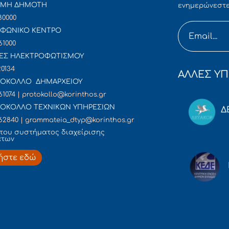
ΜΜΗ ΔΗΜΟΤΗ
ενημερώνεστε
80000
ΦΩΝΙΚΟ ΚΕΝΤΡΟ
61000
ΕΣ ΗΛΕΚΤΡΟΦΩΤΙΣΜΟΥ
20134
ΑΛΛΕΣ ΥΠ
ΟΚΟΛΛΟ ΔΗΜΑΡΧΕΙΟΥ
61074 | protokollo@korinthos.gr
ΟΚΟΛΛΟ ΤΕΧΝΙΚΩΝ ΥΠΗΡΕΣΙΩΝ
Δ
62840 | grammateia_dtyp@korinthos.gr
του συστήματος διαχείρισης
άτων
ήστε εδώ