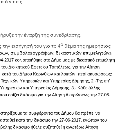
 π ό ν τ ε ς
ήρυξε την έναρξη της συνεδρίασης.
ο
την εισήγησή του για το 4
θέμα της ημερήσιας
ρων, συμβολαιογράφων, δικαστικών επιμελητών
»,
-04-2017 κοινοποιήθηκε στο Δήμο μας με δικαστικό επιμελητή
 του Διοικητικού Εφετείου Τριπόλεως, για την Αίτηση
 κατά του Δήμου Κορινθίων και λοιπών, περί ακυρώσεως:
ς Τεχνικών Υπηρεσιών και Υπηρεσίας Δόμησης, 2.-Της υπ’
 Υπηρεσιών και Υπηρεσίας Δόμησης, 3.- Κάθε άλλης
ου ορίζει δικάσιμο για την Αίτηση Ακυρώσεως την 27-06-
ποστηρίξουμε τα συμφέροντα του Δήμου θα πρέπει να
ασταθεί κατά την δικάσιμο την 27-06-2017, ενώπιον του
ναβολής δικάσιμο ήθελε συζητηθεί η ανωτέρω Αίτηση