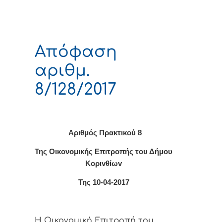
Απόφαση
αριθμ.
8/128/2017
Αριθμός Πρακτικο
ύ 8
Της Οικονομικής Επιτρoπής τoυ Δήμoυ
Κoριvθίωv
Της 10-04-2017
Η Οικονομική Επιτρoπή τoυ