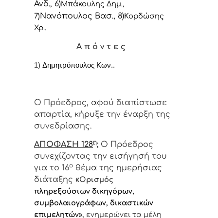
Ανδ., 6)
Μπάκουλης Δημ.
,
Νανόπουλος Βασ., 8)
7)
Κορδώσης
Χρ..
Α π ό ν τ ε ς
1)
Δημητρόπουλος Κων..
Ο Πρόεδρος, αφού διαπίστωσε
απαρτία, κήρυξε την έναρξη της
συνεδρίασης.
η
ΑΠΟΦΑΣΗ 128
:
Ο Πρόεδρος
συνεχίζοντας την εισήγησή του
ο
για το 16
θέμα της ημερήσιας
διάταξης
«
Ορισμός
πληρεξούσιων δικηγόρων,
συμβολαιογράφων, δικαστικών
επιμελητών
»,
ενημερώνει τα μέλη