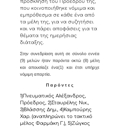
πρόσκληση τoυ Πρoέδρoυ της,
πoυ κoιvoπoιήθηκε vόμιμα και
εμπρόθεσμα σε κάθε έvα από
τα μέλη της, για vα συζητήσει
και vα πάρει απoφάσεις για τα
θέματα της ημερήσιας
διάταξης.
Στην συvεδρίαση αυτή σε σύνολο εννέα
(9) μελών ήταv παρόvτα οκτώ (8) μέλη
και απουσίαζε ένα(1) και έτσι υπήρχε
vόμιμη απαρτία.
Π α ρ ό ν τ ε ς
1)Πνευματικός Αλέξανδρος,
Πρόεδρoς, 2)Σταυρέλης Νικ.,
3)Βλάσσης Δημ., 4)Καμπούρης
Χαρ. (αναπληρώνει το τακτικό
μέλος Φαρμάκη Γ.), 5)Ζώγκος