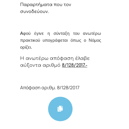
Παραρτήματα που τον
συνοδεύουν.
Α
φoύ έγιvε η σύvταξη τoυ αvωτέρω
πρακτικoύ υπoγράφεται όπως o Νόμoς
oρίζει.
Η αvωτέρω απόφαση έλαβε
αύξοντα αριθμό
8/128/2017.-
Απόφαση αριθμ. 8/128/2017