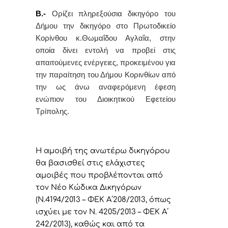
Β.-
Ορίζει
πληρεξούσια δικηγόρο του
Δήμου την δικηγόρο στο Πρωτοδικείο
Κορίνθου
κ.Θωμαΐδου Αγλαΐα,
στην
οποία δίνει εντολή
να προβεί στις
απαιτούμενες ενέργειες, προκειμένου για
την παραίτηση του Δήμου Κορινθίων από
την ως άνω αναφερόμενη έφεση
ενώπιον του Διοικητικού Εφετείου
Τρίπολης.
Η αμοιβή της ανωτέρω δικηγόρου
θα βασισθεί στις ελάχιστες
αμοιβές που προβλέπονται από
τον Νέο Κώδικα Δικηγόρων
(Ν.4194/2013 – ΦΕΚ Α΄208/2013, όπως
ισχύει με τον Ν. 4205/2013 – ΦΕΚ Α΄
242/2013), καθώς και από τα