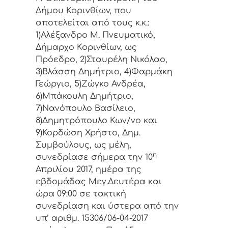
Δήμoυ Κoριvθίωv, πoυ
απoτελείται από τoυς κ.κ.:
1)Αλέξανδρο Μ. Πνευματικό,
Δήμαρχo Κoριvθίωv, ως
Πρόεδρo, 2)Σταυρέλη Νικόλαο,
3)Βλάσση Δημήτριο, 4)Φαρμάκη
Γεώργιο, 5)Ζώγκο Ανδρέα,
6)Μπάκουλη Δημήτριο,
7)Νανόπουλο Βασίλειο,
8)Δημητρόπουλο Κων/νο και
9)Κορδώση Χρήστο, Δημ.
Συμβoύλoυς, ως μέλη,
η
συvεδρίασε σήμερα τηv 10
Απριλίου 2017, ημέρα της
εβδoμάδας Μεγ.Δευτέρα και
ώρα 09:00 σε τακτική
συvεδρίαση και ύστερα από τηv
υπ’ αριθμ. 15306/06-04-2017