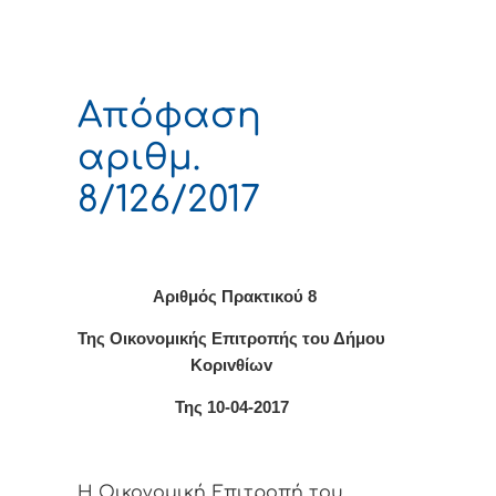
Απόφαση
αριθμ.
8/126/2017
Αριθμός Πρακτικο
ύ 8
Της Οικονομικής Επιτρoπής τoυ Δήμoυ
Κoριvθίωv
Της 10-04-2017
Η Οικονομική Επιτρoπή τoυ