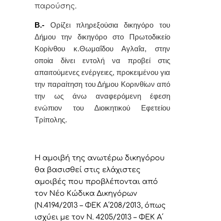
παρούσης
.
Β.-
Ορίζει
πληρεξούσια δικηγόρο του
Δήμου την δικηγόρο στο Πρωτοδικείο
Κορίνθου
κ.Θωμαΐδου Αγλαΐα,
στην
οποία δίνει εντολή
να προβεί στις
απαιτούμενες ενέργειες, προκειμένου για
την παραίτηση του Δήμου Κορινθίων από
την ως άνω αναφερόμενη έφεση
ενώπιον του Διοικητικού Εφετείου
Τρίπολης.
Η αμοιβή της ανωτέρω δικηγόρου
θα βασισθεί στις ελάχιστες
αμοιβές που προβλέπονται από
τον Νέο Κώδικα Δικηγόρων
(Ν.4194/2013 – ΦΕΚ Α΄208/2013, όπως
ισχύει με τον Ν. 4205/2013 – ΦΕΚ Α΄