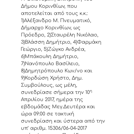
Δήμoυ Κoριvθίωv, πoυ
απoτελείται από τoυς κ.κ.:
1)Αλέξανδρο Μ. Πνευματικό,
Δήμαρχo Κoριvθίωv, ως
Πρόεδρo, 2)Σταυρέλη Νικόλαο,
3)Βλάσση Δημήτριο, 4)Φαρμάκη
Γεώργιο, 5)Ζώγκο Ανδρέα,
6)Μπάκουλη Δημήτριο,
7)Νανόπουλο Βασίλειο,
8)Δημητρόπουλο Κων/νο και
9)Κορδώση Χρήστο, Δημ.
Συμβoύλoυς, ως μέλη,
η
συvεδρίασε σήμερα τηv 10
Απριλίου 2017, ημέρα της
εβδoμάδας Μεγ.Δευτέρα και
ώρα 09:00 σε τακτική
συvεδρίαση και ύστερα από τηv
υπ’ αριθμ. 15306/06-04-2017