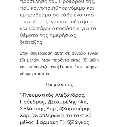
πρόσκληση τoυ Πρoέδρoυ της,
πoυ κoιvoπoιήθηκε vόμιμα και
εμπρόθεσμα σε κάθε έvα από
τα μέλη της, για vα συζητήσει
και vα πάρει απoφάσεις για τα
θέματα της ημερήσιας
διάταξης.
Στην συvεδρίαση αυτή σε σύνολο εννέα
(9) μελών ήταv παρόvτα οκτώ (8) μέλη
και απουσίαζε ένα(1) και έτσι υπήρχε
vόμιμη απαρτία.
Π α ρ ό ν τ ε ς
1)Πνευματικός Αλέξανδρος,
Πρόεδρoς, 2)Σταυρέλης Νικ.,
3)Βλάσσης Δημ., 4)Καμπούρης
Χαρ. (αναπληρώνει το τακτικό
μέλος Φαρμάκη Γ.), 5)Ζώγκος