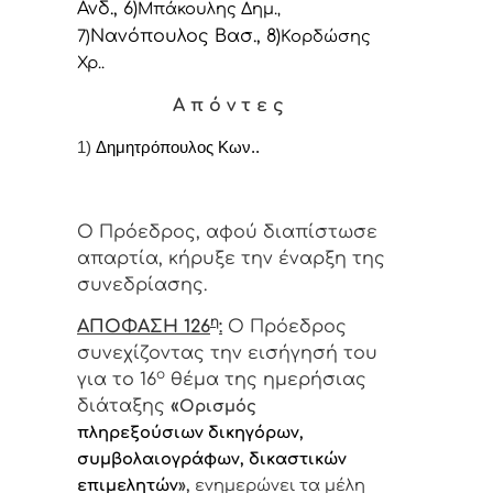
Ανδ., 6)
Μπάκουλης Δημ.
,
Νανόπουλος Βασ., 8)
7)
Κορδώσης
Χρ..
Α π ό ν τ ε ς
1)
Δημητρόπουλος Κων..
Ο Πρόεδρος, αφού διαπίστωσε
απαρτία, κήρυξε την έναρξη της
συνεδρίασης.
η
ΑΠΟΦΑΣΗ 126
:
Ο Πρόεδρος
συνεχίζοντας την εισήγησή του
ο
για το 16
θέμα της ημερήσιας
διάταξης
«
Ορισμός
πληρεξούσιων δικηγόρων,
συμβολαιογράφων, δικαστικών
επιμελητών
»,
ενημερώνει τα μέλη