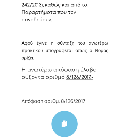
242/2013), καθώς και από τα
Παραρτήματα που τον
συνοδεύουν.
Α
φoύ έγιvε η σύvταξη τoυ αvωτέρω
πρακτικoύ υπoγράφεται όπως o Νόμoς
oρίζει.
Η αvωτέρω απόφαση έλαβε
αύξοντα αριθμό
8/126/2017.-
Απόφαση αριθμ. 8/126/2017