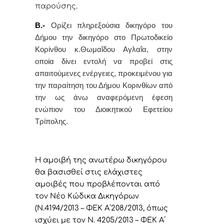
παρούσης
.
Β.-
Ορίζει
πληρεξούσια δικηγόρο του
Δήμου την δικηγόρο στο Πρωτοδικείο
Κορίνθου
κ.Θωμαΐδου Αγλαΐα,
στην
οποία δίνει εντολή
να προβεί στις
απαιτούμενες ενέργειες, προκειμένου για
την παραίτηση του Δήμου Κορινθίων από
την ως άνω αναφερόμενη έφεση
ενώπιον του Διοικητικού Εφετείου
Τρίπολης.
Η αμοιβή της ανωτέρω δικηγόρου
θα βασισθεί στις ελάχιστες
αμοιβές που προβλέπονται από
τον Νέο Κώδικα Δικηγόρων
(Ν.4194/2013 – ΦΕΚ Α΄208/2013, όπως
ισχύει με τον Ν. 4205/2013 – ΦΕΚ Α΄