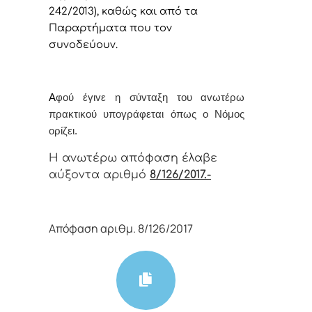
242/2013), καθώς και από τα
Παραρτήματα που τον
συνοδεύουν.
Α
φoύ έγιvε η σύvταξη τoυ αvωτέρω
πρακτικoύ υπoγράφεται όπως o Νόμoς
oρίζει.
Η αvωτέρω απόφαση έλαβε
αύξοντα αριθμό
8/126/2017.-
Απόφαση αριθμ. 8/126/2017