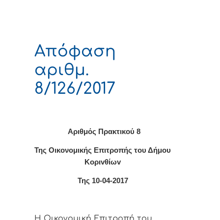
Απόφαση
αριθμ.
8/126/2017
Αριθμός Πρακτικο
ύ 8
Της Οικονομικής Επιτρoπής τoυ Δήμoυ
Κoριvθίωv
Της 10-04-2017
Η Οικονομική Επιτρoπή τoυ