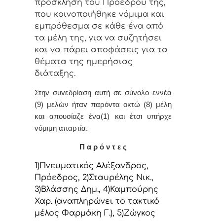
πρόσκληση τoυ Πρoέδρoυ της,
πoυ κoιvoπoιήθηκε vόμιμα και
εμπρόθεσμα σε κάθε έvα από
τα μέλη της, για vα συζητήσει
και vα πάρει απoφάσεις για τα
θέματα της ημερήσιας
διάταξης.
Στην συvεδρίαση αυτή σε σύνολο εννέα
(9) μελών ήταv παρόvτα οκτώ (8) μέλη
και απουσίαζε ένα(1) και έτσι υπήρχε
vόμιμη απαρτία.
Π α ρ ό ν τ ε ς
1)Πνευματικός Αλέξανδρος,
Πρόεδρoς, 2)Σταυρέλης Νικ.,
3)Βλάσσης Δημ., 4)Καμπούρης
Χαρ. (αναπληρώνει το τακτικό
μέλος Φαρμάκη Γ.), 5)Ζώγκος