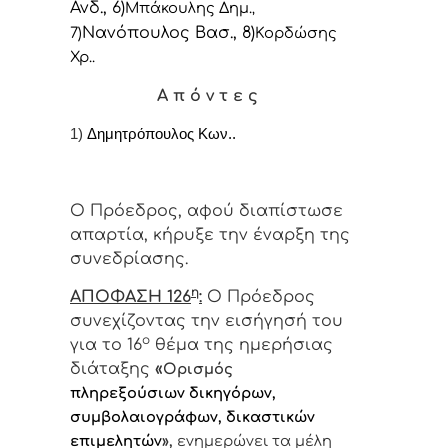
Ανδ., 6)
Μπάκουλης Δημ.
,
Νανόπουλος Βασ., 8)
7)
Κορδώσης
Χρ..
Α π ό ν τ ε ς
1)
Δημητρόπουλος Κων..
Ο Πρόεδρος, αφού διαπίστωσε
απαρτία, κήρυξε την έναρξη της
συνεδρίασης.
η
ΑΠΟΦΑΣΗ 126
:
Ο Πρόεδρος
συνεχίζοντας την εισήγησή του
ο
για το 16
θέμα της ημερήσιας
διάταξης
«
Ορισμός
πληρεξούσιων δικηγόρων,
συμβολαιογράφων, δικαστικών
επιμελητών
»,
ενημερώνει τα μέλη