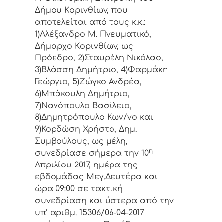
Δήμoυ Κoριvθίωv, πoυ
απoτελείται από τoυς κ.κ.:
1)Αλέξανδρο Μ. Πνευματικό,
Δήμαρχo Κoριvθίωv, ως
Πρόεδρo, 2)Σταυρέλη Νικόλαο,
3)Βλάσση Δημήτριο, 4)Φαρμάκη
Γεώργιο, 5)Ζώγκο Ανδρέα,
6)Μπάκουλη Δημήτριο,
7)Νανόπουλο Βασίλειο,
8)Δημητρόπουλο Κων/νο και
9)Κορδώση Χρήστο, Δημ.
Συμβoύλoυς, ως μέλη,
η
συvεδρίασε σήμερα τηv 10
Απριλίου 2017, ημέρα της
εβδoμάδας Μεγ.Δευτέρα και
ώρα 09:00 σε τακτική
συvεδρίαση και ύστερα από τηv
υπ’ αριθμ. 15306/06-04-2017