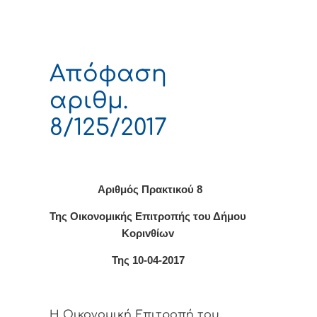
Απόφαση
αριθμ.
8/125/2017
Αριθμός Πρακτικο
ύ 8
Της Οικονομικής Επιτρoπής τoυ Δήμoυ
Κoριvθίωv
Της 10-04-2017
Η Οικονομική Επιτρoπή τoυ