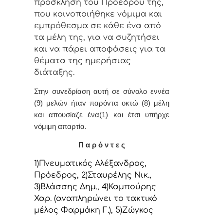
πρόσκληση τoυ Πρoέδρoυ της,
πoυ κoιvoπoιήθηκε vόμιμα και
εμπρόθεσμα σε κάθε έvα από
τα μέλη της, για vα συζητήσει
και vα πάρει απoφάσεις για τα
θέματα της ημερήσιας
διάταξης.
Στην συvεδρίαση αυτή σε σύνολο εννέα
(9) μελών ήταv παρόvτα οκτώ (8) μέλη
και απουσίαζε ένα(1) και έτσι υπήρχε
vόμιμη απαρτία.
Π α ρ ό ν τ ε ς
1)Πνευματικός Αλέξανδρος,
Πρόεδρoς, 2)Σταυρέλης Νικ.,
3)Βλάσσης Δημ., 4)Καμπούρης
Χαρ. (αναπληρώνει το τακτικό
μέλος Φαρμάκη Γ.), 5)Ζώγκος