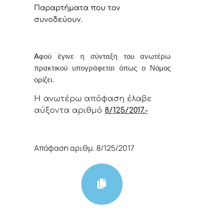
Παραρτήματα που τον
συνοδεύουν.
Α
φoύ έγιvε η σύvταξη τoυ αvωτέρω
πρακτικoύ υπoγράφεται όπως o Νόμoς
oρίζει.
Η αvωτέρω απόφαση έλαβε
αύξοντα αριθμό
8/125/2017.-
Απόφαση αριθμ. 8/125/2017