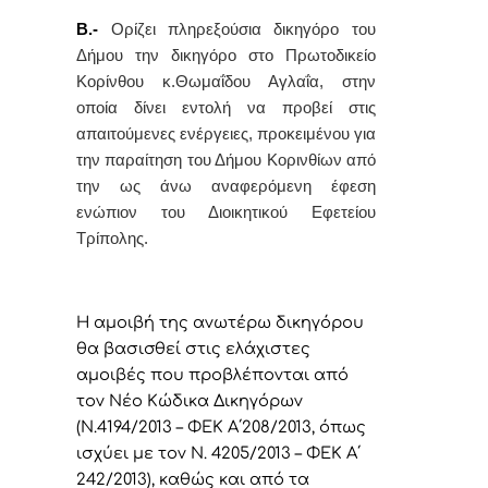
Β.-
Ορίζει
πληρεξούσια δικηγόρο του
Δήμου την δικηγόρο στο Πρωτοδικείο
Κορίνθου
κ.Θωμαΐδου Αγλαΐα,
στην
οποία δίνει εντολή
να προβεί στις
απαιτούμενες ενέργειες, προκειμένου για
την παραίτηση του Δήμου Κορινθίων από
την ως άνω αναφερόμενη έφεση
ενώπιον του Διοικητικού Εφετείου
Τρίπολης.
Η αμοιβή της ανωτέρω δικηγόρου
θα βασισθεί στις ελάχιστες
αμοιβές που προβλέπονται από
τον Νέο Κώδικα Δικηγόρων
(Ν.4194/2013 – ΦΕΚ Α΄208/2013, όπως
ισχύει με τον Ν. 4205/2013 – ΦΕΚ Α΄
242/2013), καθώς και από τα