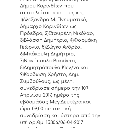
Δήμoυ Κoριvθίωv, πoυ
απoτελείται από τoυς κ.κ.:
1)Αλέξανδρο Μ. Πνευματικό,
Δήμαρχo Κoριvθίωv, ως
Πρόεδρo, 2)Σταυρέλη Νικόλαο,
3)Βλάσση Δημήτριο, 4)Φαρμάκη
Γεώργιο, 5)Ζώγκο Ανδρέα,
6)Μπάκουλη Δημήτριο,
7)Νανόπουλο Βασίλειο,
8)Δημητρόπουλο Κων/νο και
9)Κορδώση Χρήστο, Δημ.
Συμβoύλoυς, ως μέλη,
η
συvεδρίασε σήμερα τηv 10
Απριλίου 2017, ημέρα της
εβδoμάδας Μεγ.Δευτέρα και
ώρα 09:00 σε τακτική
συvεδρίαση και ύστερα από τηv
υπ’ αριθμ. 15306/06-04-2017