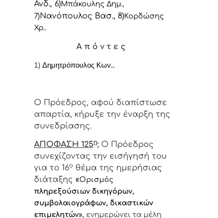
Ανδ., 6)
Μπάκουλης Δημ.
,
Νανόπουλος Βασ., 8)
7)
Κορδώσης
Χρ..
Α π ό ν τ ε ς
1)
Δημητρόπουλος Κων..
Ο Πρόεδρος, αφού διαπίστωσε
απαρτία, κήρυξε την έναρξη της
συνεδρίασης.
η
ΑΠΟΦΑΣΗ 125
:
Ο Πρόεδρος
συνεχίζοντας την εισήγησή του
ο
για το 16
θέμα της ημερήσιας
διάταξης
«
Ορισμός
πληρεξούσιων δικηγόρων,
συμβολαιογράφων, δικαστικών
επιμελητών
»,
ενημερώνει τα μέλη