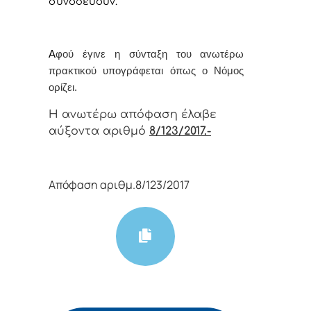
συνοδεύουν.
Α
φoύ έγιvε η σύvταξη τoυ αvωτέρω
πρακτικoύ υπoγράφεται όπως o Νόμoς
oρίζει.
Η αvωτέρω απόφαση έλαβε
αύξοντα αριθμό
8/123/2017.-
Απόφαση αριθμ.8/123/2017