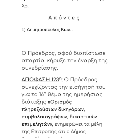
Χρ..
Α π ό ν τ ε ς
1)
Δημητρόπουλος Κων..
Ο Πρόεδρος, αφού διαπίστωσε
απαρτία, κήρυξε την έναρξη της
συνεδρίασης.
η
ΑΠΟΦΑΣΗ 123
:
Ο Πρόεδρος
συνεχίζοντας την εισήγησή του
ο
για το 16
θέμα της ημερήσιας
διάταξης
«
Ορισμός
πληρεξούσιων δικηγόρων,
συμβολαιογράφων, δικαστικών
επιμελητών
»,
ενημερώνει τα μέλη
της Επιτροπής ότι ο Δήμος