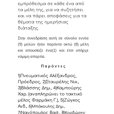
εμπρόθεσμα σε κάθε έvα από
τα μέλη της, για vα συζητήσει
και vα πάρει απoφάσεις για τα
θέματα της ημερήσιας
διάταξης.
Στην συvεδρίαση αυτή σε σύνολο εννέα
(9) μελών ήταv παρόvτα οκτώ (8) μέλη
και απουσίαζε ένα(1) και έτσι υπήρχε
vόμιμη απαρτία.
Π α ρ ό ν τ ε ς
1)Πνευματικός Αλέξανδρος,
Πρόεδρoς, 2)Σταυρέλης Νικ.,
3)Βλάσσης Δημ., 4)Καμπούρης
Χαρ. (αναπληρώνει το τακτικό
μέλος Φαρμάκη Γ.), 5)Ζώγκος
Ανδ., 6)
Μπάκουλης Δημ.
,
Νανόπουλος Βασ., 8)
7)
Κορδώσης