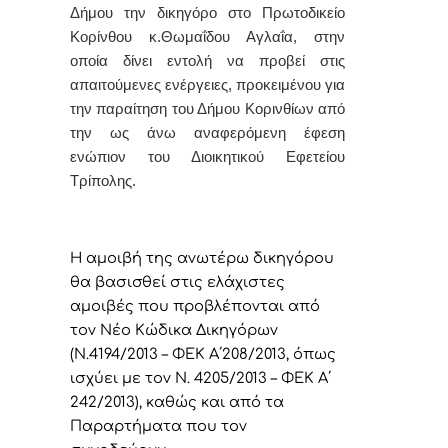
Δήμου την δικηγόρο στο Πρωτοδικείο
Κορίνθου
κ.Θωμαΐδου Αγλαΐα,
στην
οποία δίνει εντολή
να προβεί στις
απαιτούμενες ενέργειες, προκειμένου για
την παραίτηση του Δήμου Κορινθίων από
την ως άνω αναφερόμενη έφεση
ενώπιον του Διοικητικού Εφετείου
Τρίπολης.
Η αμοιβή της ανωτέρω δικηγόρου
θα βασισθεί στις ελάχιστες
αμοιβές που προβλέπονται από
τον Νέο Κώδικα Δικηγόρων
(Ν.4194/2013 – ΦΕΚ Α΄208/2013, όπως
ισχύει με τον Ν. 4205/2013 – ΦΕΚ Α΄
242/2013), καθώς και από τα
Παραρτήματα που τον