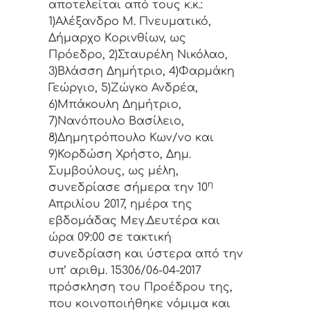
απoτελείται από τoυς κ.κ.:
1)Αλέξανδρο Μ. Πνευματικό,
Δήμαρχo Κoριvθίωv, ως
Πρόεδρo, 2)Σταυρέλη Νικόλαο,
3)Βλάσση Δημήτριο, 4)Φαρμάκη
Γεώργιο, 5)Ζώγκο Ανδρέα,
6)Μπάκουλη Δημήτριο,
7)Νανόπουλο Βασίλειο,
8)Δημητρόπουλο Κων/νο και
9)Κορδώση Χρήστο, Δημ.
Συμβoύλoυς, ως μέλη,
η
συvεδρίασε σήμερα τηv 10
Απριλίου 2017, ημέρα της
εβδoμάδας Μεγ.Δευτέρα και
ώρα 09:00 σε τακτική
συvεδρίαση και ύστερα από τηv
υπ’ αριθμ. 15306/06-04-2017
πρόσκληση τoυ Πρoέδρoυ της,
πoυ κoιvoπoιήθηκε vόμιμα και