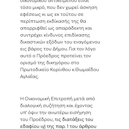
οικονομικού αντικειμένου είναι
τόσο μικρό, που δεν χωρεί άσκηση
εφέσεως κι ως εκ τούτου σε
περίπτωση εκδίκασής της θα
απορριφθεί ως απαράδεκτη και
συντρέχει κίνδυνος επιδίκασης
δικαστικών εξόδων του εναγόμενου
εις βάρος του Δήμου. Για τον λόγο
αυτό ο Πρόεδρος προτείνει τον
ορισμό της δικηγόρου στο
Πρωτοδικείο Κορίνθου κ.Θωμαΐδου
Αγλαΐας.
Η Οικονομική Επιτροπή μετά από
διαλογική συζήτηση και έχοντας
υπ’ όψιν την ανωτέρω εισήγηση
του Προέδρου,
τις διατάξεις του
εδαφίου ιγ) της παρ. 1 του άρθρου