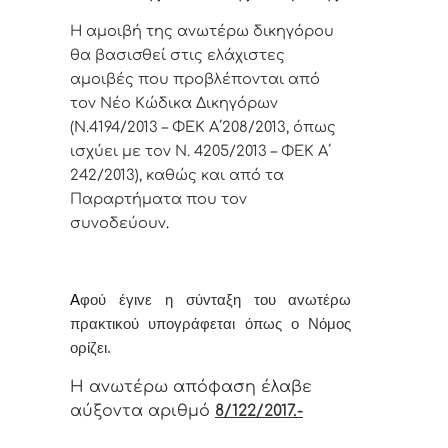
Η αμοιβή της ανωτέρω δικηγόρου
θα βασισθεί στις ελάχιστες
αμοιβές που προβλέπονται από
τον Νέο Κώδικα Δικηγόρων
(Ν.4194/2013 – ΦΕΚ Α΄208/2013, όπως
ισχύει με τον Ν. 4205/2013 – ΦΕΚ Α΄
242/2013), καθώς και από τα
Παραρτήματα που τον
συνοδεύουν
.
Α
φoύ έγιvε η σύvταξη τoυ αvωτέρω
πρακτικoύ υπoγράφεται όπως o Νόμoς
oρίζει.
Η αvωτέρω απόφαση έλαβε
αύξοντα αριθμό
8/122/2017.-