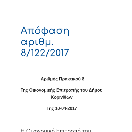
Απόφαση
αριθμ.
8/122/2017
Αριθμός Πρακτικο
ύ 8
Της Οικονομικής Επιτρoπής τoυ Δήμoυ
Κoριvθίωv
Της 10-04-2017
Η Οικονομική Επιτρoπή τoυ