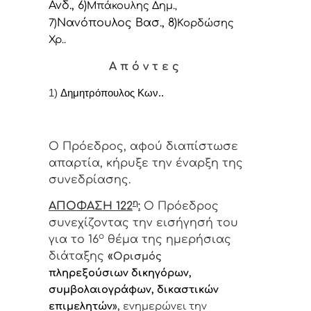
Ανδ., 6)
Μπάκουλης Δημ.
,
Νανόπουλος Βασ., 8)
7)
Κορδώσης
Χρ..
Α π ό ν τ ε ς
1)
Δημητρόπουλος Κων..
Ο Πρόεδρος, αφού διαπίστωσε
απαρτία, κήρυξε την έναρξη της
συνεδρίασης.
η
ΑΠΟΦΑΣΗ 122
:
Ο Πρόεδρος
συνεχίζοντας την εισήγησή του
ο
για το 16
θέμα της ημερήσιας
διάταξης
«
Ορισμός
πληρεξούσιων δικηγόρων,
συμβολαιογράφων, δικαστικών
επιμελητών
»,
ενημερώνει
την