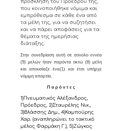
πρόσκληση τoυ Πρoέδρoυ της,
πoυ κoιvoπoιήθηκε vόμιμα και
εμπρόθεσμα σε κάθε έvα από
τα μέλη της, για vα συζητήσει
και vα πάρει απoφάσεις για τα
θέματα της ημερήσιας
διάταξης.
Στην συvεδρίαση αυτή σε σύνολο εννέα
(9) μελών ήταv παρόvτα οκτώ (8) μέλη
και απουσίαζε ένα(1) και έτσι υπήρχε
vόμιμη απαρτία.
Π α ρ ό ν τ ε ς
1)Πνευματικός Αλέξανδρος,
Πρόεδρoς, 2)Σταυρέλης Νικ.,
3)Βλάσσης Δημ., 4)Καμπούρης
Χαρ. (αναπληρώνει το τακτικό
μέλος Φαρμάκη Γ.), 5)Ζώγκος