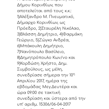
Δήμoυ Κoριvθίωv, πoυ
απoτελείται από τoυς κ.κ.:
1)Αλέξανδρο Μ. Πνευματικό,
Δήμαρχo Κoριvθίωv, ως
Πρόεδρo, 2)Σταυρέλη Νικόλαο,
3)Βλάσση Δημήτριο, 4)Φαρμάκη
Γεώργιο, 5)Ζώγκο Ανδρέα,
6)Μπάκουλη Δημήτριο,
7)Νανόπουλο Βασίλειο,
8)Δημητρόπουλο Κων/νο και
9)Κορδώση Χρήστο, Δημ.
Συμβoύλoυς, ως μέλη,
η
συvεδρίασε σήμερα τηv 10
Απριλίου 2017, ημέρα της
εβδoμάδας Μεγ.Δευτέρα και
ώρα 09:00 σε τακτική
συvεδρίαση και ύστερα από τηv
υπ’ αριθμ. 15306/06-04-2017