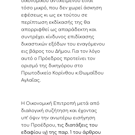
οικονομικού αντικειμένου είναι
τόσο μικρό, που δεν χωρεί άσκηση
εφέσεως κι ως εκ τούτου σε
περίπτωση εκδίκασής της θα
απορριφθεί ως απαράδεκτη και
συντρέχει κίνδυνος επιδίκασης
δικαστικών εξόδων του εναγόμενου
εις βάρος του Δήμου. Για τον λόγο
αυτό ο Πρόεδρος προτείνει τον
ορισμό της δικηγόρου στο
Πρωτοδικείο Κορίνθου κ.Θωμαΐδου
Αγλαΐας.
Η Οικονομική Επιτροπή μετά από
διαλογική συζήτηση και έχοντας
υπ’ όψιν την ανωτέρω εισήγηση
του Προέδρου,
τις διατάξεις του
εδαφίου ιγ) της παρ. 1 του άρθρου