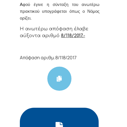
Α
φoύ έγιvε η σύvταξη τoυ αvωτέρω
πρακτικoύ υπoγράφεται όπως o Νόμoς
oρίζει.
Η αvωτέρω απόφαση έλαβε
αύξοντα αριθμό
8/118/2017.-
Απόφαση αριθμ.8/118/2017