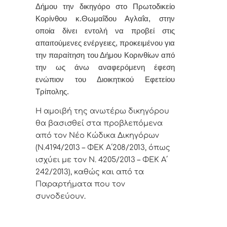
Δήμου την δικηγόρο στο Πρωτοδικείο
Κορίνθου
κ.Θωμαΐδου Αγλαΐα,
στην
οποία δίνει εντολή
να προβεί στις
απαιτούμενες ενέργειες, προκειμένου για
την παραίτηση του Δήμου Κορινθίων από
την ως άνω αναφερόμενη έφεση
ενώπιον του Διοικητικού Εφετείου
Τρίπολης.
Η αμοιβή της ανωτέρω δικηγόρου
θα βασισθεί στα προβλεπόμενα
από τον Νέο Κώδικα Δικηγόρων
(Ν.4194/2013 – ΦΕΚ Α΄208/2013, όπως
ισχύει με τον Ν. 4205/2013 – ΦΕΚ Α΄
242/2013), καθώς και από τα
Παραρτήματα που τον
συνοδεύουν
.