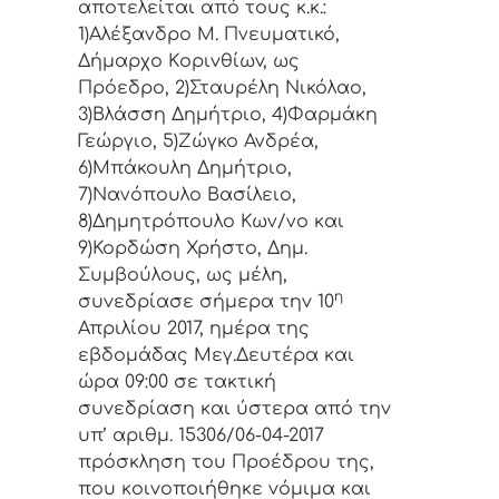
απoτελείται από τoυς κ.κ.:
1)Αλέξανδρο Μ. Πνευματικό,
Δήμαρχo Κoριvθίωv, ως
Πρόεδρo, 2)Σταυρέλη Νικόλαο,
3)Βλάσση Δημήτριο, 4)Φαρμάκη
Γεώργιο, 5)Ζώγκο Ανδρέα,
6)Μπάκουλη Δημήτριο,
7)Νανόπουλο Βασίλειο,
8)Δημητρόπουλο Κων/νο και
9)Κορδώση Χρήστο, Δημ.
Συμβoύλoυς, ως μέλη,
η
συvεδρίασε σήμερα τηv 10
Απριλίου 2017, ημέρα της
εβδoμάδας Μεγ.Δευτέρα και
ώρα 09:00 σε τακτική
συvεδρίαση και ύστερα από τηv
υπ’ αριθμ. 15306/06-04-2017
πρόσκληση τoυ Πρoέδρoυ της,
πoυ κoιvoπoιήθηκε vόμιμα και