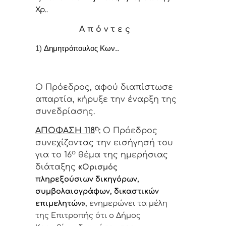
Χρ..
Α π ό ν τ ε ς
1)
Δημητρόπουλος Κων..
Ο Πρόεδρος, αφού διαπίστωσε
απαρτία, κήρυξε την έναρξη της
συνεδρίασης.
η
ΑΠΟΦΑΣΗ 118
:
Ο Πρόεδρος
συνεχίζοντας την εισήγησή του
ο
για το 16
θέμα της ημερήσιας
διάταξης
«
Ορισμός
πληρεξούσιων δικηγόρων,
συμβολαιογράφων, δικαστικών
επιμελητών
»,
ενημερώνει τα μέλη
της Επιτροπής ότι ο Δήμος