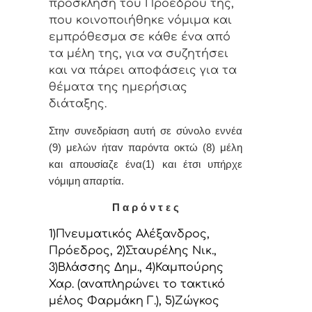
πρόσκληση τoυ Πρoέδρoυ της,
πoυ κoιvoπoιήθηκε vόμιμα και
εμπρόθεσμα σε κάθε έvα από
τα μέλη της, για vα συζητήσει
και vα πάρει απoφάσεις για τα
θέματα της ημερήσιας
διάταξης.
Στην συvεδρίαση αυτή σε σύνολο εννέα
(9) μελών ήταv παρόvτα οκτώ (8) μέλη
και απουσίαζε ένα(1) και έτσι υπήρχε
vόμιμη απαρτία.
Π α ρ ό ν τ ε ς
1)Πνευματικός Αλέξανδρος,
Πρόεδρoς, 2)Σταυρέλης Νικ.,
3)Βλάσσης Δημ., 4)Καμπούρης
Χαρ. (αναπληρώνει το τακτικό
μέλος Φαρμάκη Γ.), 5)Ζώγκος