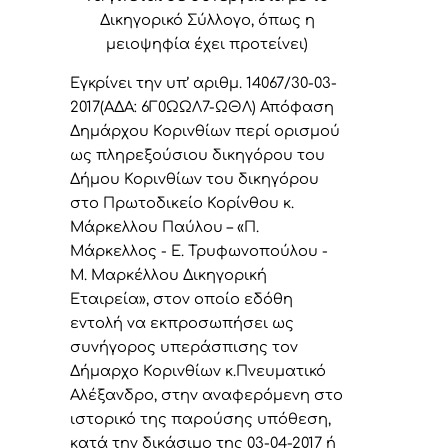
Δικηγορικό Σύλλογο, όπως η
μειοψηφία έχει προτείνει)
Εγκρίνει την υπ’ αριθμ.
14067/30-03-
2017
(ΑΔΑ: 6Γ0ΩΩΛ7-ΩΘΛ)
Απόφαση
Δημάρχου
Κορινθίων περί ορισμού
ως πληρεξούσιου δικηγόρου του
Δήμου Κορινθίων
του
δικηγόρου
στο Πρωτοδικείο Κορίνθου κ.
Μάρκελλου Παύλου – «Π.
Μάρκελλος - Ε. Τρυφωνοπούλου -
Μ. Μαρκέλλου Δικηγορική
Εταιρεία», στον οποίο εδόθη
εντολή να εκπροσωπήσει ως
συνήγορος υπεράσπισης τον
Δήμαρχο Κορινθίων κ.Πνευματικό
Αλέξανδρο, στην αναφερόμενη στο
ιστορικό της παρούσης υπόθεση,
κατά την δικάσιμο της 03-04-2017 ή