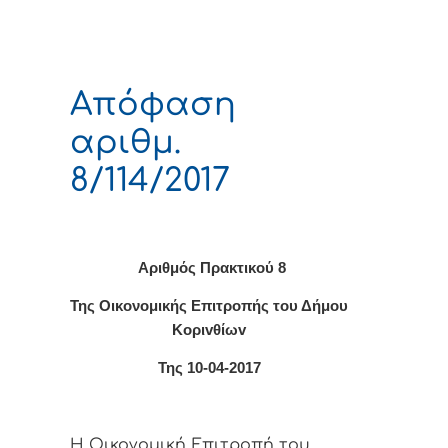
Απόφαση
αριθμ.
8/114/2017
Αριθμός Πρακτικο
ύ 8
Της Οικονομικής Επιτρoπής τoυ Δήμoυ
Κoριvθίωv
Της 10-04-2017
Η Οικονομική Επιτρoπή τoυ