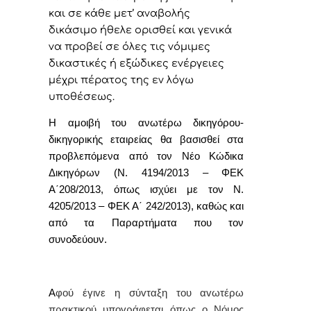
και σε κάθε μετ’ αναβολής
δικάσιμο ήθελε ορισθεί και γενικά
να προβεί σε όλες τις νόμιμες
δικαστικές ή εξώδικες ενέργειες
μέχρι πέρατος της εν λόγω
υποθέσεως.
Η αμοιβή του ανωτέρω δικηγόρου-
δικηγορικής εταιρείας θα βασισθεί στα
προβλεπόμενα από τον Νέο Κώδικα
Δικηγόρων (Ν. 4194/2013 – ΦΕΚ
Α΄208/2013, όπως ισχύει με τον Ν.
4205/2013 – ΦΕΚ Α΄ 242/2013), καθώς και
από τα Παραρτήματα που τον
συνοδεύουν.
Α
φoύ έγιvε η σύvταξη τoυ αvωτέρω
πρακτικoύ υπoγράφεται όπως o Νόμoς