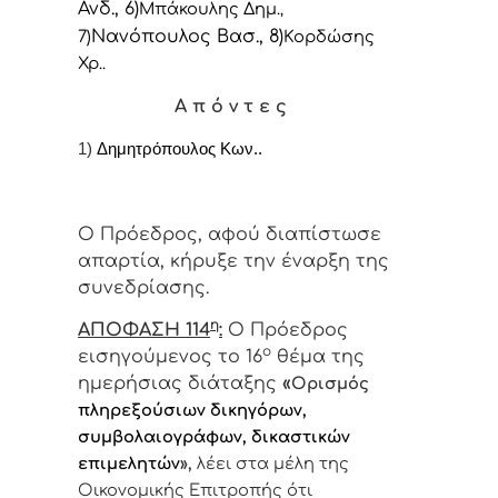
Ανδ., 6)
Μπάκουλης Δημ.
,
Νανόπουλος Βασ., 8)
7)
Κορδώσης
Χρ..
Α π ό ν τ ε ς
1)
Δημητρόπουλος Κων..
Ο Πρόεδρος, αφού διαπίστωσε
απαρτία, κήρυξε την έναρξη της
συνεδρίασης.
η
ΑΠΟΦΑΣΗ 114
:
Ο Πρόεδρος
ο
εισηγούμενος το 16
θέμα της
ημερήσιας διάταξης
«
Ορισμός
πληρεξούσιων δικηγόρων,
συμβολαιογράφων, δικαστικών
επιμελητών
»,
λέει στα μέλη της
Οικονομικής Επιτροπής ότι