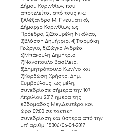
Δήμoυ Κoριvθίωv, πoυ
απoτελείται από τoυς κ.κ.:
1)Αλέξανδρο Μ. Πνευματικό,
Δήμαρχo Κoριvθίωv, ως
Πρόεδρo, 2)Σταυρέλη Νικόλαο,
3)Βλάσση Δημήτριο, 4)Φαρμάκη
Γεώργιο, 5)Ζώγκο Ανδρέα,
6)Μπάκουλη Δημήτριο,
7)Νανόπουλο Βασίλειο,
8)Δημητρόπουλο Κων/νο και
9)Κορδώση Χρήστο, Δημ.
Συμβoύλoυς, ως μέλη,
η
συvεδρίασε σήμερα τηv 10
Απριλίου 2017, ημέρα της
εβδoμάδας Μεγ.Δευτέρα και
ώρα 09:00 σε τακτική
συvεδρίαση και ύστερα από τηv
υπ’ αριθμ. 15306/06-04-2017