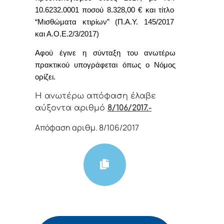
10.6232.0001 ποσού 8.328,00 € και τίτλο
“Μισθώματα κτιρίων” (Π.Α.Υ. 145/2017
και Α.Ο.Ε.2/3/2017)
Α
φoύ έγιvε η σύvταξη τoυ αvωτέρω
πρακτικoύ υπoγράφεται όπως o Νόμoς
oρίζει.
Η αvωτέρω απόφαση έλαβε
αύξοντα αριθμό
8/106/2017.-
Απόφαση αριθμ. 8/106/2017