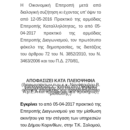
Η Οικονομική Επιτροπή μετά από
διαλογική συζήτηση κι έχοντας υπ’ όψιν το
από 12-05-
2016 Π
ρακτικό της αρμόδιας
Επιτροπής Καταλληλότητας, το από 05-
04-2017 πρακτικό της αρμόδιας
Επιτροπής Διαγωνισμού, τον πρωτότυπο
φάκελο της δημοπρασίας, τις διατάξεις
του άρθρου 72 του Ν. 3852/2010, του Ν.
3463/2006 και του
Π.Δ. 270/81,
ΑΠΟΦΑΣΙΖΕΙ ΚΑΤΑ ΠΛΕΙΟΨΗΦΙΑ
(διαφωνούντων των κ.κ. Νανόπουλου Β.
και Κορδώση Χ., επειδή στο Πρακτικό
καταλληλότητας δεν υπάρχει Έκθεση
στατικής επάρκειας και προσβασιμότητα
Α.μ.Ε.Α και προτείνουν νέα προκήρυξη
μίσθωσης.)
Εγκρίνει
το από 05-04-2017 πρακτικό της
Επιτροπής Διαγωνισμού για την μίσθωση
ακινήτου για την στέγαση των υπηρεσιών
του Δήμου Κορινθίων,
στην Τ.Κ. Σολομού
,