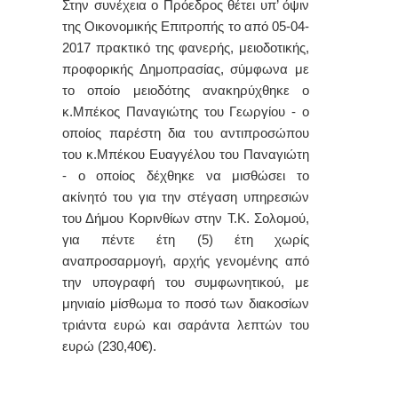
Στην συνέχεια ο Πρόεδρος θέτει υπ’ όψιν
της Οικονομικής Επιτροπής το από 05-04-
2017 πρακτικό της φανερής, μειοδοτικής,
προφορικής Δημοπρασίας, σύμφωνα με
το οποίο μειοδότης ανακηρύχθηκε ο
κ.Μπέκος Παναγιώτης του Γεωργίου - ο
οποίος παρέστη δια του αντιπροσώπου
του κ.Μπέκου Ευαγγέλου του Παναγιώτη
- ο οποίος δέχθηκε να μισθώσει το
ακίνητό του για την στέγαση υπηρεσιών
του Δήμου Κορινθίω
ν στην Τ.Κ. Σολομού
,
για πέντε έτη (5) έτη χωρίς
αναπροσαρμογή, αρχής γενομένης από
την υπογραφή του συμφωνητικού, με
μηνιαίο μίσθωμα το ποσό των διακοσίων
τριάντα ευρώ και σαράντα λεπτών του
ευρώ (230,40€).