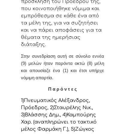
πρόσκληση τoυ Πρoέδρoυ της,
πoυ κoιvoπoιήθηκε vόμιμα και
εμπρόθεσμα σε κάθε έvα από
τα μέλη της, για vα συζητήσει
και vα πάρει απoφάσεις για τα
θέματα της ημερήσιας
διάταξης.
Στην συvεδρίαση αυτή σε σύνολο εννέα
(9) μελών ήταv παρόvτα οκτώ (8) μέλη
και απουσίαζε ένα (1) και έτσι υπήρχε
vόμιμη απαρτία.
Π α ρ ό ν τ ε ς
1)Πνευματικός Αλέξανδρος,
Πρόεδρoς, 2)Σταυρέλης Νικ.,
3)Βλάσσης Δημ., 4)Καμπούρης
Χαρ. (αναπληρώνει το τακτικό
μέλος Φαρμάκη Γ.), 5)Ζώγκος