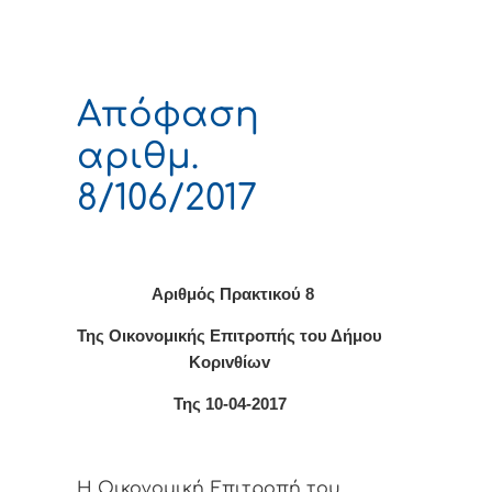
Απόφαση
αριθμ.
8/106/2017
Αριθμός Πρακτικο
ύ 8
Της Οικονομικής Επιτρoπής τoυ Δήμoυ
Κoριvθίωv
Της 10-04-2017
Η Οικονομική Επιτρoπή τoυ