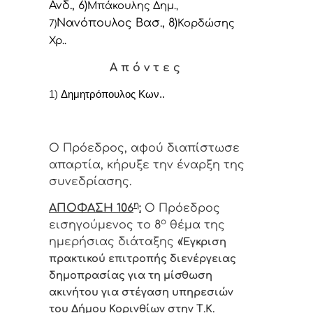
Ανδ., 6)
Μπάκουλης Δημ.
,
Νανόπουλος Βασ., 8)
Κορδώσης
7)
Χρ..
Α π ό ν τ ε ς
1)
Δημητρόπουλος Κων..
Ο Πρόεδρος, αφού διαπίστωσε
απαρτία, κήρυξε την έναρξη της
συνεδρίασης.
η
ΑΠΟΦΑΣΗ 106
:
Ο Πρόεδρος
ο
εισηγούμενος το 8
θέμα της
ημερήσιας διάταξης
«
Έγκριση
πρακτικού επιτροπής διενέργειας
δημοπρασίας για τη μίσθωση
ακινήτου για στέγαση υπηρεσιών
του Δήμου Κορινθίων στην Τ.Κ.