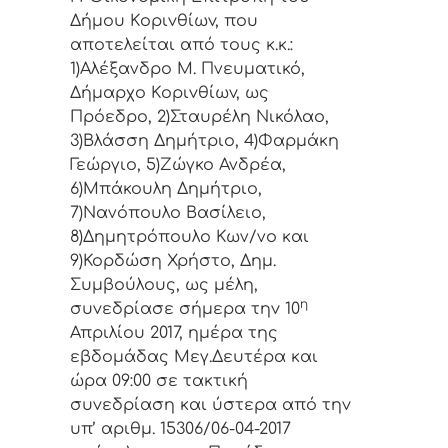
Δήμoυ Κoριvθίωv, πoυ
απoτελείται από τoυς κ.κ.:
1)Αλέξανδρο Μ. Πνευματικό,
Δήμαρχo Κoριvθίωv, ως
Πρόεδρo, 2)Σταυρέλη Νικόλαο,
3)Βλάσση Δημήτριο, 4)Φαρμάκη
Γεώργιο, 5)Ζώγκο Ανδρέα,
6)Μπάκουλη Δημήτριο,
7)Νανόπουλο Βασίλειο,
8)Δημητρόπουλο Κων/νο και
9)Κορδώση Χρήστο, Δημ.
Συμβoύλoυς, ως μέλη,
η
συvεδρίασε σήμερα τηv 10
Απριλίου 2017, ημέρα της
εβδoμάδας Μεγ.Δευτέρα και
ώρα 09:00 σε τακτική
συvεδρίαση και ύστερα από τηv
υπ’ αριθμ. 15306/06-04-2017