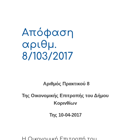
Απόφαση
αριθμ.
8/103/2017
Αριθμός Πρακτικο
ύ 8
Της Οικονομικής Επιτρoπής τoυ Δήμoυ
Κoριvθίωv
Της 10-04-2017
Η Οικονομική Επιτρoπή τoυ