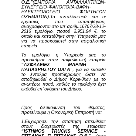
Ο.Ε.”
(ΕΜΠΟΡΙΑ ΑΝΤΑΛΛΑΚΤΙΚΩΝ-
ΣΥΝΕΡΓΕΙΟ-ΦΑΝΟΠΟΙΪΑ-ΒΑΦΗ-
ΗΛΕΚΤΡΟΛΟΓΕΙΟ ΦΟΡΤΗΓΩΝ
ΟΧΗΜΑΤΩΝ).Τα ανταλλακτικά και οι
εργασίες που απαιτήθηκαν,
αναγράφονται στο υπ’ αριθμ.16767/28-12-
2016 τιμολόγιο, ποσού 2.951,94
€, το
οποίο και κατατέθηκε στην Υπηρεσία μας
για να προσκομιστεί στην ασφαλιστική
εταιρεία.
Το τιμολόγιο, η Υπηρεσία μας το
προσκόμισε στην ασφαλιστική εταιρεία
“ΑΣΦΑΛΕΙΕΣ ΜΑΡΙΝΗ -
ΠΑΠΑΧΡΗΣΤΟΥ ΟΛΓΑ”
, για να εκδοθεί
το ένταλμα προπληρωμής ώστε να
αποζημιωθεί ο Δήμος Κορινθίων με το
ανωτέρω ποσό, καθώς το τιμολόγιο έχει
εκδοθεί επ’ ονόματι του Δήμου.
Προς διευκόλυνση του θέματος,
προτείνουμε η Οικονομική Επιτροπή να:
1.Εκχωρήσει την απαίτηση απευθείας
στους διαχειριστές της εταιρείας
“
ISTHMOS TRUCKS SERVICE -