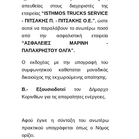
απευθείας στους διαχειριστές της
εταιρείας
“
ISTHMOS TRUCKS SERVICE
-
ΠΙΤΣΑΚΗΣ Π. - ΠΙΤΣΑΚΗΣ Ο.Ε.”
, ώστε
αυτοί να παραλάβουν το ανωτέρω ποσό
από την ασφαλιστική εταιρεία
“ΑΣΦΑΛΕΙΕΣ ΜΑΡΙΝΗ -
ΠΑΠΑΧΡΗΣΤΟΥ ΟΛΓΑ”.
Ο εκδοχέας με την υπογραφή του
συμφωνητικού καθίσταται μοναδικός
δικαιούχος της εκχωρούμενης απαίτησης.
Β.- Εξουσιοδοτεί
τον Δήμαρχο
Κορινθίων για τις απαραίτητες ενέργειες.
Α
φoύ έγιvε η σύvταξη τoυ αvωτέρω
πρακτικoύ υπoγράφεται όπως o Νόμoς
oρίζει.