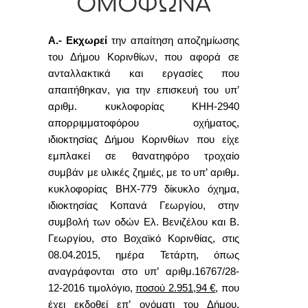
ΟΜΟΦΩΝΑ
Α.- Εκχωρεί
την απαίτηση αποζημίωσης
του Δήμου Κορινθίων, που αφορά σε
ανταλλακτικά και εργασίες που
απαιτήθηκαν, για την επισκευή του υπ’
αριθμ. κυκλοφορίας ΚΗΗ-2940
απορριμματοφόρου οχήματος,
ιδιοκτησίας Δήμου Κορινθίων που είχε
εμπλακεί σε θανατηφόρο τροχαίο
συμβάν με υλικές ζημιές, με το υπ’ αριθμ.
κυκλοφορίας ΒΗΧ-779 δίκυκλο όχημα,
ιδιοκτησίας Κοπανά Γεωργίου, στην
συμβολή των οδών Ελ. Βενιζέλου και Β.
Γεωργίου, στο Βοχαϊκό Κορινθίας, στις
08.04.2015, ημέρα Τετάρτη, όπως
αναγράφονται στο υπ’ αριθμ.16767/28-
12-2016 τιμολόγιο,
ποσού 2.951,94 €
, που
έχει εκδοθεί επ’ ονόματι του Δήμου,