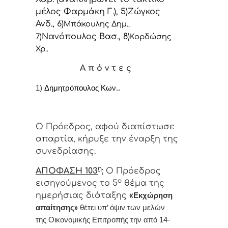
μέλος Φαρμάκη Γ.), 5)Ζώγκος
Ανδ., 6)
Μπάκουλης Δημ.
,
Νανόπουλος Βασ., 8)
7)
Κορδώσης
Χρ..
Α π ό ν τ ε ς
1)
Δημητρόπουλος Κων..
Ο Πρόεδρος, αφού διαπίστωσε
απαρτία, κήρυξε την έναρξη της
συνεδρίασης.
η
ΑΠΟΦΑΣΗ 103
:
Ο Πρόεδρος
ο
εισηγούμενος το 5
θέμα της
ημερήσιας διάταξης
«
Εκχώρηση
απαίτησης
»
θέτει υπ’ όψιν των μελών
της Οικονομικής Επιτροπής την από 14-