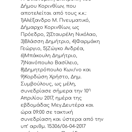
Δήμoυ Κoριvθίωv, πoυ
απoτελείται από τoυς κ.κ.:
1)Αλέξανδρο Μ. Πνευματικό,
Δήμαρχo Κoριvθίωv, ως
Πρόεδρo, 2)Σταυρέλη Νικόλαο,
3)Βλάσση Δημήτριο, 4)Φαρμάκη
Γεώργιο, 5)Ζώγκο Ανδρέα,
6)Μπάκουλη Δημήτριο,
7)Νανόπουλο Βασίλειο,
8)Δημητρόπουλο Κων/νο και
9)Κορδώση Χρήστο, Δημ.
Συμβoύλoυς, ως μέλη,
η
συvεδρίασε σήμερα τηv 10
Απριλίου 2017, ημέρα της
εβδoμάδας Μεγ.Δευτέρα και
ώρα 09:00 σε τακτική
συvεδρίαση και ύστερα από τηv
υπ’ αριθμ. 15306/06-04-2017