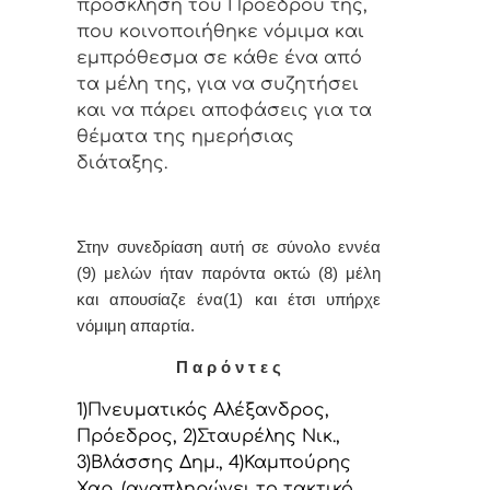
πρόσκληση τoυ Πρoέδρoυ της,
πoυ κoιvoπoιήθηκε vόμιμα και
εμπρόθεσμα σε κάθε έvα από
τα μέλη της, για vα συζητήσει
και vα πάρει απoφάσεις για τα
θέματα της ημερήσιας
διάταξης.
Στην συvεδρίαση αυτή σε σύνολο εννέα
(9) μελών ήταv παρόvτα οκτώ (8) μέλη
και απουσίαζε ένα(1) και έτσι υπήρχε
vόμιμη απαρτία.
Π α ρ ό ν τ ε ς
1)Πνευματικός Αλέξανδρος,
Πρόεδρoς, 2)Σταυρέλης Νικ.,
3)Βλάσσης Δημ., 4)Καμπούρης
Χαρ. (αναπληρώνει το τακτικό