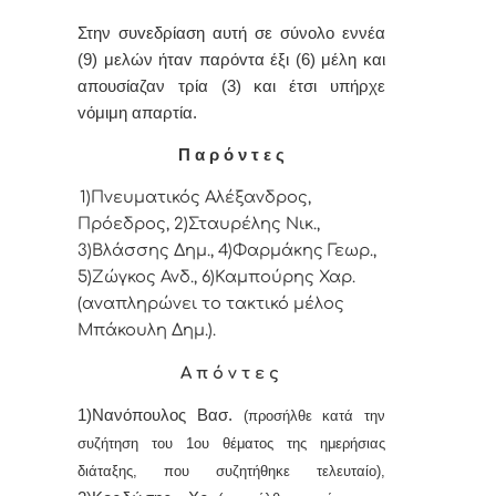
Στην συvεδρίαση αυτή σε σύνολο εννέα
(9) μελών ήταv παρόvτα έξι (6) μέλη και
απουσίαζαν τρία (3) και έτσι υπήρχε
vόμιμη απαρτία.
Π α ρ ό ν τ ε ς
1)Πνευματικός Αλέξανδρος,
Πρόεδρoς, 2)Σταυρέλης Νικ.,
3)Βλάσσης Δημ., 4)Φαρμάκης Γεωρ.,
5)Ζώγκος Ανδ., 6)Καμπούρης Χαρ.
(αναπληρώνει το τακτικό μέλος
Μπάκουλη Δημ.).
Α π ό ν τ ε ς
1)Νανόπουλος Βασ.
(προσήλθε κατά την
συζήτηση του 1ου θέματος της ημερήσιας
διάταξης, που συζητήθηκε τελευταίο),