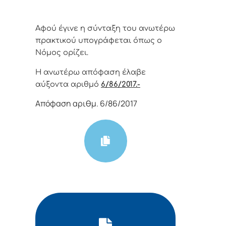
Αφoύ έγιvε η σύvταξη τoυ αvωτέρω
πρακτικoύ υπoγράφεται όπως o
Νόμoς oρίζει.
Η αvωτέρω απόφαση έλαβε
αύξοντα αριθμό
6/86/2017.-
Απόφαση αριθμ. 6/86/2017