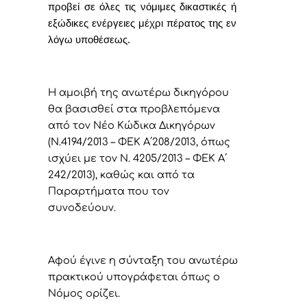
προβεί σε όλες τις νόμιμες δικαστικές ή
εξώδικες ενέργειες μέχρι πέρατος της εν
λόγω υποθέσεως.
Η αμοιβή της ανωτέρω δικηγόρου
θα βασισθεί στα προβλεπόμενα
από τον Νέο Κώδικα Δικηγόρων
(Ν.4194/2013 – ΦΕΚ Α΄208/2013, όπως
ισχύει με τον Ν. 4205/2013 – ΦΕΚ Α΄
242/2013), καθώς και από τα
Παραρτήματα που τον
συνοδεύουν
.
Αφoύ έγιvε η σύvταξη τoυ αvωτέρω
πρακτικoύ υπoγράφεται όπως o
Νόμoς oρίζει.