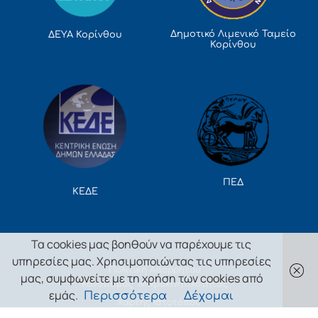
Δημοτικό Λιμενικό Ταμείο
ΔΕΥΑ Κορίνθου
Κορίνθου
ΠΕΔ
ΚΕΔΕ
Τα cookies μας βοηθούν να παρέχουμε τις
υπηρεσίες μας. Χρησιμοποιώντας τις υπηρεσίες
Πολιτική Απορρήτου
μας, συμφωνείτε με τη χρήση των cookies από
Κανονισμός Μικροκινητικότητας
εμάς.
Περισσότερα
Δέχομαι
Χάρτης Ιστοτόπου