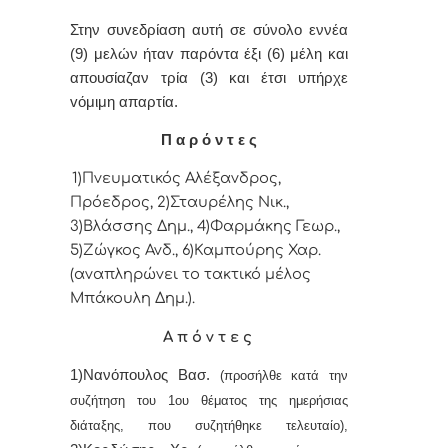
Στην συvεδρίαση αυτή σε σύνολο εννέα
(9) μελών ήταv παρόvτα έξι (6) μέλη και
απουσίαζαν τρία (3) και έτσι υπήρχε
vόμιμη απαρτία.
Π α ρ ό ν τ ε ς
1)Πνευματικός Αλέξανδρος,
Πρόεδρoς, 2)Σταυρέλης Νικ.,
3)Βλάσσης Δημ., 4)Φαρμάκης Γεωρ.,
5)Ζώγκος Ανδ., 6)Καμπούρης Χαρ.
(αναπληρώνει το τακτικό μέλος
Μπάκουλη Δημ.).
Α π ό ν τ ε ς
1)Νανόπουλος Βασ.
(προσήλθε κατά την
συζήτηση του 1ου θέματος της ημερήσιας
διάταξης, που συζητήθηκε τελευταίο),