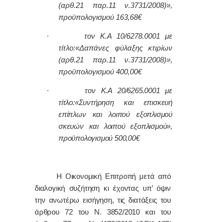
(αρθ.21 παρ.11 ν.3731/2008)»,
προϋπολογισμού 163,68€
·
τον Κ.Α
10/6278.0001
με
τίτλο:
«Δαπάνες φύλαξης κτιρίων
(αρθ.21 παρ.11 ν.3731/2008)»,
προϋπολογισμού
400,00
€
·
τον Κ.Α
20/6265.0001
με
τίτλο:
«Συντήρηση και επισκευή
επίπλων και λοιπού εξοπλισμού
σκευών και λοιπού εξοπλισμού»
,
προϋπολογισμού
5
00,00€
Η Οικονομική Επιτροπή μετά από
διαλογική συζήτηση κι έχοντας υπ’ όψιν
την ανωτέρω εισήγηση, τις διατάξεις του
άρθρου 72 του Ν. 3852/2010 και του