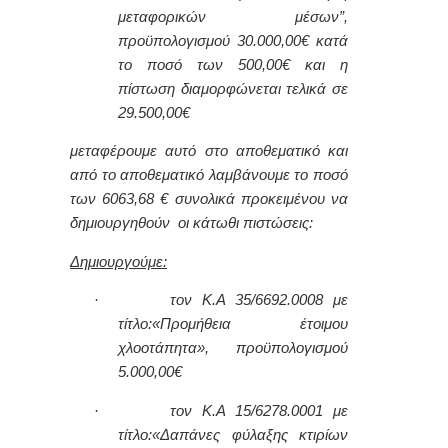
μεταφορικών μέσων”,
προϋπολογισμού
30.000,00
€ κατά
το ποσό των
500,00
€ και η
πίστωση διαμορφώνεται τελικά σε
29.500
,00€
μεταφέρουμε αυτό στο αποθεματικό και
από το αποθεματικό λαμβάνουμε το ποσό
των
60
63,68 € συνολικά προκειμένου να
δημιουργηθούν οι κάτωθι πιστώσεις:
Δημιουργούμε:
·
τον Κ.Α 35/6692.0008 με
τίτλο:
«Προμήθεια έτοιμου
χλοοτάπητα», προϋπολογισμού
5.000,00€
·
τον Κ.Α
15/6278.0001
με
τίτλο:
«Δαπάνες φύλαξης κτιρίων