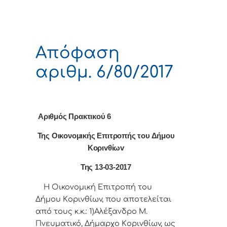
Απόφαση
αριθμ. 6/80/2017
Αριθμός Πρακτικού 6
Της Οικονομικής Επιτρoπής τoυ Δήμoυ
Κoριvθίωv
Της 13-03-2017
Η Οικονομική Επιτρoπή τoυ
Δήμoυ Κoριvθίωv, πoυ απoτελείται
από τoυς κ.κ.: 1)Αλέξανδρο Μ.
Πνευματικό, Δήμαρχo Κoριvθίωv, ως