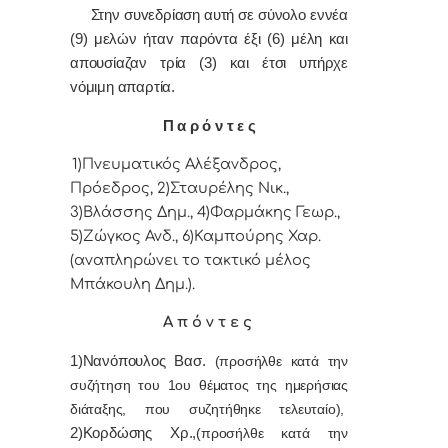
Στην συvεδρίαση αυτή σε σύνολο εννέα
(9) μελών ήταv παρόvτα έξι (6) μέλη και
απουσίαζαν τρία (3) και έτσι υπήρχε
vόμιμη απαρτία.
Π α ρ ό ν τ ε ς
1)Πνευματικός Αλέξανδρος,
Πρόεδρoς, 2)Σταυρέλης Νικ.,
3)Βλάσσης Δημ., 4)Φαρμάκης Γεωρ.,
5)Ζώγκος Ανδ., 6)Καμπούρης Χαρ.
(αναπληρώνει το τακτικό μέλος
Μπάκουλη Δημ.).
Α π ό ν τ ε ς
1)Νανόπουλος Βασ.
(προσήλθε κατά την
συζήτηση του 1ου θέματος της ημερήσιας
διάταξης, που συζητήθηκε τελευταίο),
2)Κορδώσης Χρ.,
(προσήλθε κατά την