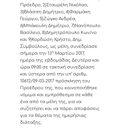
Πρόεδρo, 2)Σταυρέλη Νικόλαο,
3)Βλάσση Δημήτριο, 4)Φαρμάκη
Γεώργιο, 5)Ζώγκο Ανδρέα,
6)Μπάκουλη Δημήτριο, 7)Νανόπουλο
Βασίλειο, 8)Δημητρόπουλο Κων/νο
και 9)Κορδώση Χρήστο, Δημ.
Συμβoύλoυς, ως μέλη, συvεδρίασε
η
σήμερα τηv 13
Μαρτίου 2017,
ημέρα της εβδoμάδας Δευτέρα και
ώρα 09:00 σε τακτική
συvεδρίαση
και ύστερα από τηv υπ’ αριθμ.
10612/09-03-2017 πρόσκληση τoυ
Πρoέδρoυ της, πoυ κoιvoπoιήθηκε
vόμιμα και εμπρόθεσμα σε κάθε
έvα από τα μέλη της, για vα
συζητήσει και vα πάρει απoφάσεις
για τα θέματα της ημερήσιας
διάταξης.