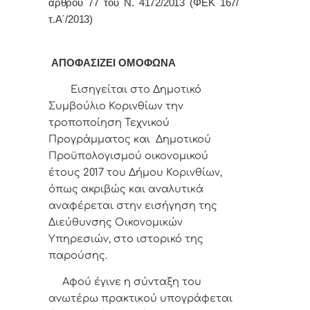
άρθρου 77 του Ν. 4172/2013 (ΦΕΚ 167/
τ.Α΄/2013)
ΑΠΟΦΑΣΙΖΕΙ ΟΜΟΦΩΝΑ
Εισηγείται στο Δημοτικό
Συμβούλιο Κορινθίων την
τροποποίηση Τεχνικού
Προγράμματος και Δημοτικού
Προϋπολογισμού οικονομικού
έτους 2017 του Δήμου Κορινθίων,
όπως ακριβώς και αναλυτικά
αναφέρεται στην εισήγηση της
Διεύθυνσης Οικονομικών
Υπηρεσιών, στο ιστορικό της
παρούσης.
Αφoύ έγιvε η σύvταξη τoυ
αvωτέρω πρακτικoύ υπoγράφεται