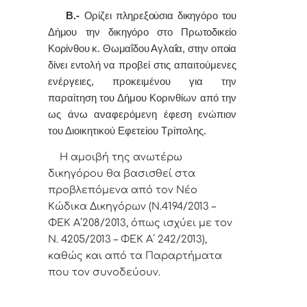
Β.-
Ορίζει πληρεξούσια δικηγόρο του
Δήμου την δικηγόρο στο Πρωτοδικείο
Κορίνθου
κ. Θωμαΐδου Αγλαΐα, στην οποία
δίνει εντολή
να προβεί στις απαιτούμενες
ενέργειες, προκειμένου για την
παραίτηση του Δήμου Κορινθίων από την
ως άνω αναφερόμενη έφεση ενώπιον
του Διοικητικού Εφετείου Τρίπολης.
Η αμοιβή της ανωτέρω
δικηγόρου θα βασισθεί στα
προβλεπόμενα από τον Νέο
Κώδικα Δικηγόρων (Ν.4194/2013 –
ΦΕΚ Α΄208/2013, όπως ισχύει με τον
Ν. 4205/2013 – ΦΕΚ Α΄ 242/2013),
καθώς και από τα Παραρτήματα
που τον συνοδεύουν.