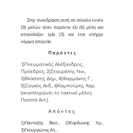
Στην συvεδρίαση αυτή σε σύνολο εννέα
(9) μελών ήταv παρόvτα έξι (6) μέλη και
απουσίαζαν τρία (3) και έτσι υπήρχε
vόμιμη απαρτία.
Π α ρ ό ν τ ε ς
1)Πνευματικός Αλέξανδρος,
Πρόεδρoς, 2)Σταυρέλης Νικ.,
3)Βλάσσης Δημ., 4)Φαρμάκης Γ.,
5)Ζώγκος Ανδ., 6)Καμπούρης Χαρ.
(αναπληρώνει το τακτικό μέλος
Παππά Αντ.).
Α π ό ν τ ε ς
1)Πανταζής Βασ., 2)Κορδώσης Χρ.,
3)Γκουργιώτης Αλ..