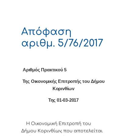
Απόφαση
αριθμ. 5/76/2017
Αριθμός Πρακτικού 5
Της Οικονομικής Επιτρoπής τoυ Δήμoυ
Κoριvθίωv
Της 01-03-2017
Η Οικονομική Επιτρoπή τoυ
Δήμoυ Κoριvθίωv, πoυ απoτελείται