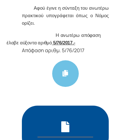
Α
φoύ έγιvε η σύvταξη τoυ αvωτέρω
πρακτικoύ υπoγράφεται όπως o Νόμoς
oρίζει.
Η αvωτέρω απόφαση
έλαβε αύξοντα αριθμό
5/76/2017.-
Απόφαση αριθμ. 5/76/2017