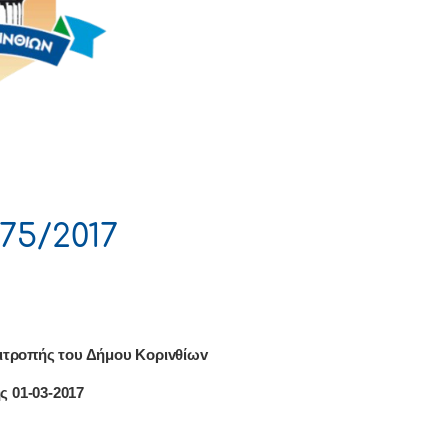
75/2017
ιτρoπής τoυ Δήμoυ Κoριvθίωv
ς 01-03-2017