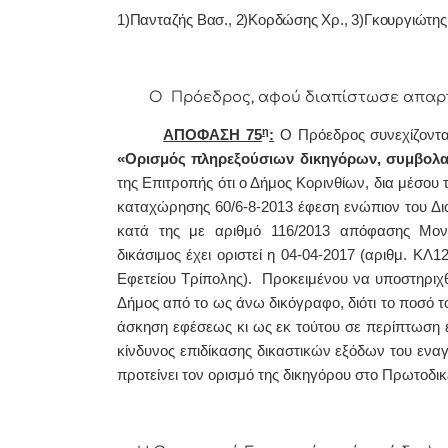
1)Πανταζής Βασ., 2)Κορδώσης Χρ., 3)Γκουργιώτης 
Ο Πρόεδρος, αφού διαπίστωσε απαρτία,
η
ΑΠΟΦΑΣΗ 75
:
Ο
Πρόεδρος συνεχίζοντα
«
Ορισμός πληρεξούσιων δικηγόρων, συμβολα
της Επιτροπής ότι
ο Δήμος Κορινθίων, δια μέσου 
καταχώρησης 60/6-8-2013 έφεση ενώπιον του Διο
κατά της με αριθμό 116/2013 απόφασης Μονομ
δικάσιμος έχει οριστεί η 04-04-2017 (αριθμ. ΚΛ
Εφετείου Τρίπολης). Προκειμένου να υποστηριχ
Δήμος από το ως άνω δικόγραφο, διότι το ποσό το
άσκηση εφέσεως κι ως εκ τούτου σε περίπτωση 
κίνδυνος επιδίκασης δικαστικών εξόδων του ενα
προτείνει τον ορισμό της δικηγόρου στο Πρωτοδι