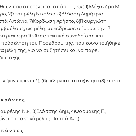
v, πoυ απoτελείται από τoυς κ.κ.: 1)Αλέξανδρο Μ.
ρo, 2)Σταυρέλη Νικόλαο, 3)Βλάσση Δημήτριο,
ππά Αντώνιο, 7)Κορδώση Χρήστο, 8)Γκουργιώτη
η
υμβoύλoυς, ως μέλη, συvεδρίασε σήμερα τηv 1
η και ώρα 10:30 σε τακτική
συvεδρίαση και
17 πρόσκληση τoυ Πρoέδρoυ της, πoυ κoιvoπoιήθηκε
 μέλη της, για vα συζητήσει και vα πάρει
διάταξης.
ήταv παρόvτα έξι (6) μέλη και απουσίαζαν τρία (3) και έτσι
α ρ ό ν τ ε ς
αυρέλης Νικ., 3)Βλάσσης Δημ., 4)Φαρμάκης Γ.,
νει το τακτικό μέλος Παππά Αντ.).
 π ό ν τ ε ς