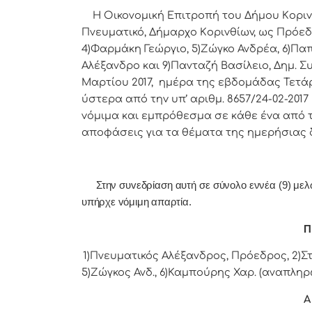
Η Οικονομική Επιτρoπή τoυ Δήμoυ Κoριvθίω
Πνευματικό, Δήμαρχo Κoριvθίωv, ως Πρόεδ
4)Φαρμάκη Γεώργιο, 5)Ζώγκο Ανδρέα, 6)Πα
Αλέξανδρο και 9)Πανταζή Βασίλειο, Δημ. Σ
Μαρτίου 2017, ημέρα της εβδoμάδας Τετάρτ
ύστερα από τηv υπ’ αριθμ. 8657/24-02-20
vόμιμα και εμπρόθεσμα σε κάθε έvα από τα
απoφάσεις για τα θέματα της ημερήσιας 
Στην συvεδρίαση αυτή σε σύνολο εννέα (9) μελών 
υπήρχε vόμιμη απαρτία.
Π 
1)Πνευματικός Αλέξανδρος, Πρόεδρoς, 2)Στ
5)Ζώγκος Ανδ., 6)Καμπούρης Χαρ. (αναπληρώ
Α