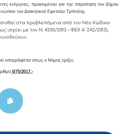
ενες ενέργειες, προκειμένου για την παραίτηση του Δήμου
ώπιον του Διοικητικού Εφετείου Τρίπολης.
σισθεί στα προβλεπόμενα από τον Νέο Κώδικα
ως ισχύει με τον Ν. 4205/2013 – ΦΕΚ Α΄ 242/2013),
συνοδεύουν.
oύ υπoγράφεται όπως o Νόμoς oρίζει.
ιθμό
5/75/2017.-