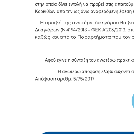
στην οποία δίνει εντολή
να προβεί στις απαιτούμ
Κορινθίων από την ως άνω αναφερόμενη έφεση εν
Η αμοιβή της ανωτέρω δικηγόρου θα βα
Δικηγόρων (Ν.4194/2013 – ΦΕΚ Α΄208/2013, όπ
καθώς και από τα Παραρτήματα που τον 
Α
φoύ έγιvε η σύvταξη τoυ αvωτέρω πρακτικ
Η αvωτέρω απόφαση έλαβε αύξοντα αρ
Απόφαση αριθμ. 5/75/2017