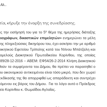
Αλ..
 κήρυξε την έναρξη της συνεδρίασης.
ο
ς την εισήγησή του για το 5
θέμα της ημερήσιας διάταξης
ιογράφων, δικαστικών επιμελητών»
ενημερώνει τα μέλη
της πληρεξούσιας δικηγόρου του, έχει ασκήσει την με αριθμό
ικητικού Εφετείου Τρίπολης κατά του Ντίνου Μπάτζαλη και
ελούς Διοικητικού Πρωτοδικείου Κορίνθου, της οποίας
1289/28-12-2016 – ΑΒΕΜ: ΕΦ54/26-2-2014 Κλήση Διοικητικού
θούν τα συμφέροντα του Δήμου, θα πρέπει να παραιτηθεί ο
υ οικονομικού αντικειμένου είναι τόσο μικρό, που δεν χωρεί
εκδίκασής της θα απορριφθεί ως απαράδεκτη και συντρέχει
γόμενου εις βάρος του Δήμου. Για το λόγο αυτό ο Πρόεδρος
κείο Κορίνθου κ. Θωμαΐδου Αγλαΐας.