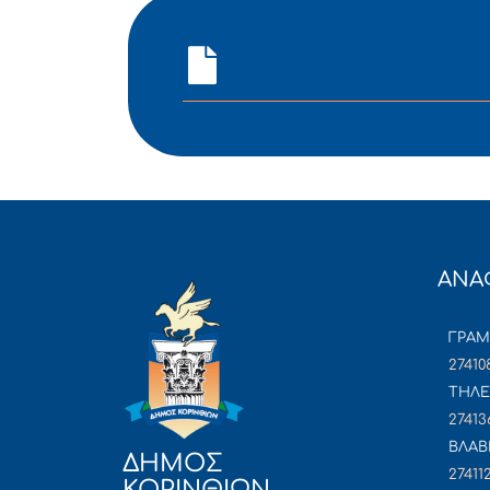
ΑΝΑ
ΓΡΑ
27410
ΤΗΛΕ
27413
ΒΛΑΒ
ΔΗΜΟΣ
27411
ΚΟΡΙΝΘΙΩΝ