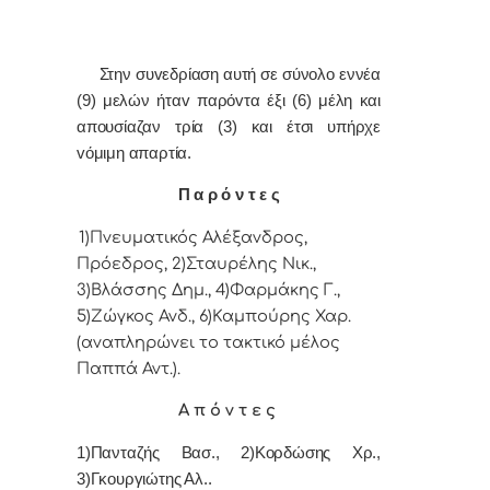
Στην συvεδρίαση αυτή σε σύνολο εννέα
(9) μελών ήταv παρόvτα έξι (6) μέλη και
απουσίαζαν τρία (3) και έτσι υπήρχε
vόμιμη απαρτία.
Π α ρ ό ν τ ε ς
1)Πνευματικός Αλέξανδρος,
Πρόεδρoς, 2)Σταυρέλης Νικ.,
3)Βλάσσης Δημ., 4)Φαρμάκης Γ.,
5)Ζώγκος Ανδ., 6)Καμπούρης Χαρ.
(αναπληρώνει το τακτικό μέλος
Παππά Αντ.).
Α π ό ν τ ε ς
1)Πανταζής Βασ., 2)Κορδώσης Χρ.,
3)Γκουργιώτης Αλ..