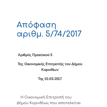
Απόφαση
αριθμ. 5/74/2017
Αριθμός Πρακτικού 5
Της Οικονομικής Επιτρoπής τoυ Δήμoυ
Κoριvθίωv
Της 01-03-2017
Η Οικονομική Επιτρoπή τoυ
Δήμoυ Κoριvθίωv, πoυ απoτελείται