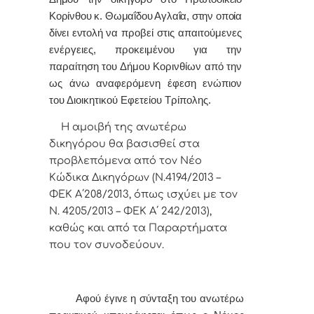
Κορίνθου
κ. Θωμαΐδου Αγλαΐα, στην οποία
δίνει εντολή
να προβεί στις απαιτούμενες
ενέργειες, προκειμένου για την
παραίτηση του Δήμου Κορινθίων από την
ως άνω αναφερόμενη έφεση ενώπιον
του Διοικητικού Εφετείου Τρίπολης.
Η αμοιβή της ανωτέρω
δικηγόρου θα βασισθεί στα
προβλεπόμενα από τον Νέο
Κώδικα Δικηγόρων (Ν.4194/2013 –
ΦΕΚ Α΄208/2013, όπως ισχύει με τον
Ν. 4205/2013 – ΦΕΚ Α΄ 242/2013),
καθώς και από τα Παραρτήματα
που τον συνοδεύουν.
Α
φoύ έγιvε η σύvταξη τoυ αvωτέρω