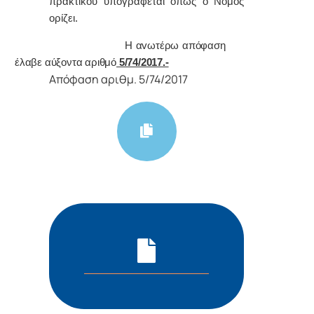
πρακτικoύ υπoγράφεται όπως o Νόμoς
oρίζει.
Η αvωτέρω απόφαση
έλαβε αύξοντα αριθμό
5/74/2017.-
Απόφαση αριθμ. 5/74/2017