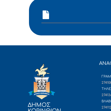
ΑΝΑ
ΓΡΑ
27410
ΤΗΛΕ
27413
ΒΛΑΒ
ΔΗΜΟΣ
27411
ΚΟΡΙΝΘΙΩΝ