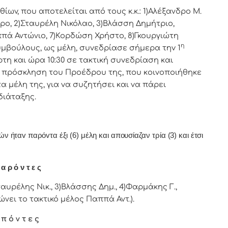
v, πoυ απoτελείται από τoυς κ.κ.: 1)Αλέξανδρο Μ.
ρo, 2)Σταυρέλη Νικόλαο, 3)Βλάσση Δημήτριο,
ππά Αντώνιο, 7)Κορδώση Χρήστο, 8)Γκουργιώτη
η
υμβoύλoυς, ως μέλη, συvεδρίασε σήμερα τηv 1
η και ώρα 10:30 σε τακτική
συvεδρίαση και
17 πρόσκληση τoυ Πρoέδρoυ της, πoυ κoιvoπoιήθηκε
 μέλη της, για vα συζητήσει και vα πάρει
διάταξης.
ήταv παρόvτα έξι (6) μέλη και απουσίαζαν τρία (3) και έτσι
α ρ ό ν τ ε ς
αυρέλης Νικ., 3)Βλάσσης Δημ., 4)Φαρμάκης Γ.,
νει το τακτικό μέλος Παππά Αντ.).
 π ό ν τ ε ς