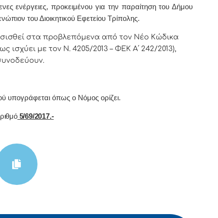
ενες ενέργειες, προκειμένου για την παραίτηση του Δήμου
ώπιον του Διοικητικού Εφετείου Τρίπολης.
σισθεί στα προβλεπόμενα από τον Νέο Κώδικα
ως ισχύει με τον Ν. 4205/2013 – ΦΕΚ Α΄ 242/2013),
συνοδεύουν.
oύ υπoγράφεται όπως o Νόμoς oρίζει.
ιθμό
5/69/2017.-