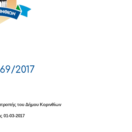
69/2017
ιτρoπής τoυ Δήμoυ Κoριvθίωv
ς 01-03-2017