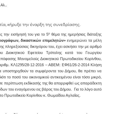
Αλ..
 κήρυξε την έναρξη της συνεδρίασης.
ο
ς την εισήγησή του για το 5
θέμα της ημερήσιας διάταξης
ιογράφων, δικαστικών επιμελητών»
ενημερώνει τα μέλη
της πληρεξούσιας δικηγόρου του, έχει ασκήσει την με αριθμό
υ Διοικητικού Εφετείου Τρίπολης κατά του Γεωργίου
απόφασης Μονομελούς Διοικητικού Πρωτοδικείου Κορίνθου,
7 (αριθμ. ΚΛ1295/28-12-2016 – ΑΒΕΜ: ΕΦ61/26-2-2014 Κλήση
να υποστηριχθούν τα συμφέροντα του Δήμου, θα πρέπει να
τι το ποσό του οικονομικού αντικειμένου είναι τόσο μικρό,
 σε περίπτωση εκδίκασής της θα απορριφθεί ως απαράδεκτη
όδων του εναγόμενου εις βάρος του Δήμου. Για το λόγο αυτό
στο Πρωτοδικείο Κορίνθου κ. Θωμαΐδου Αγλαΐας.