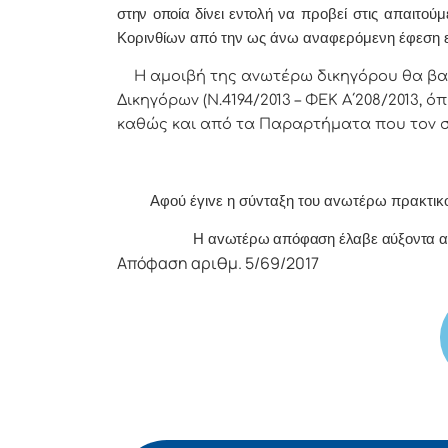
στην οποία δίνει εντολή
να προβεί στις απαιτούμ
Κορινθίων από την ως άνω αναφερόμενη έφεση εν
Η αμοιβή της ανωτέρω δικηγόρου θα βα
Δικηγόρων (Ν.4194/2013 – ΦΕΚ Α΄208/2013, όπ
καθώς και από τα Παραρτήματα που τον 
Α
φoύ έγιvε η σύvταξη τoυ αvωτέρω πρακτικ
Η αvωτέρω απόφαση έλαβε αύξοντα αρ
Απόφαση αριθμ. 5/69/2017