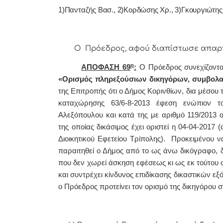
1)Πανταζής Βασ., 2)Κορδώσης Χρ., 3)Γκουργιώτης 
Ο Πρόεδρος, αφού διαπίστωσε απαρτία,
η
ΑΠΟΦΑΣΗ 69
:
Ο
Πρόεδρος συνεχίζοντα
«
Ορισμός πληρεξούσιων δικηγόρων, συμβολα
της Επιτροπής ότι
ο Δήμος Κορινθίων, δια μέσου 
καταχώρησης 63/6-8-2013 έφεση ενώπιον το
Αλεξόπουλου και κατά της με αριθμό 119/2013 
της οποίας δικάσιμος έχει οριστεί η 04-04-201
Διοικητικού Εφετείου Τρίπολης). Προκειμένου 
παραιτηθεί ο Δήμος από το ως άνω δικόγραφο, διό
που δεν χωρεί άσκηση εφέσεως κι ως εκ τούτου
και συντρέχει κίνδυνος επιδίκασης δικαστικών εξ
ο Πρόεδρος προτείνει τον ορισμό της δικηγόρου 