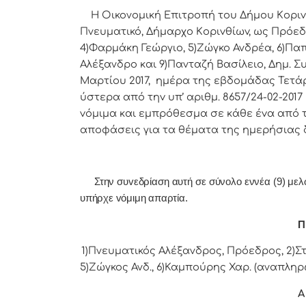
Η Οικονομική Επιτρoπή τoυ Δήμoυ Κoριvθίω
Πνευματικό, Δήμαρχo Κoριvθίωv, ως Πρόεδ
4)Φαρμάκη Γεώργιο, 5)Ζώγκο Ανδρέα, 6)Πα
Αλέξανδρο και 9)Πανταζή Βασίλειο, Δημ. Σ
Μαρτίου 2017, ημέρα της εβδoμάδας Τετάρτ
ύστερα από τηv υπ’ αριθμ. 8657/24-02-20
vόμιμα και εμπρόθεσμα σε κάθε έvα από τα
απoφάσεις για τα θέματα της ημερήσιας 
Στην συvεδρίαση αυτή σε σύνολο εννέα (9) μελών 
υπήρχε vόμιμη απαρτία.
Π 
1)Πνευματικός Αλέξανδρος, Πρόεδρoς, 2)Στ
5)Ζώγκος Ανδ., 6)Καμπούρης Χαρ. (αναπληρώ
Α