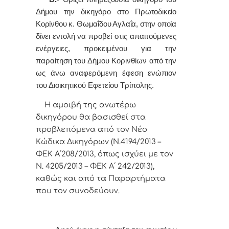
Δήμου την δικηγόρο στο Πρωτοδικείο
Κορίνθου
κ. Θωμαΐδου Αγλαΐα, στην οποία
δίνει εντολή
να προβεί στις απαιτούμενες
ενέργειες, προκειμένου για την
παραίτηση του Δήμου Κορινθίων από την
ως άνω αναφερόμενη έφεση ενώπιον
του Διοικητικού Εφετείου Τρίπολης.
Η αμοιβή της ανωτέρω
δικηγόρου θα βασισθεί στα
προβλεπόμενα από τον Νέο
Κώδικα Δικηγόρων (Ν.4194/2013 –
ΦΕΚ Α΄208/2013, όπως ισχύει με τον
Ν. 4205/2013 – ΦΕΚ Α΄ 242/2013),
καθώς και από τα Παραρτήματα
που τον συνοδεύουν.