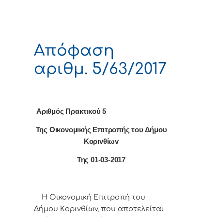
Απόφαση
αριθμ. 5/63/2017
Αριθμός Πρακτικού 5
Της Οικονομικής Επιτρoπής τoυ Δήμoυ
Κoριvθίωv
Της 01-03-2017
Η Οικονομική Επιτρoπή τoυ
Δήμoυ Κoριvθίωv, πoυ απoτελείται