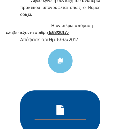
Α
φoύ έγιvε η σύvταξη τoυ αvωτέρω
πρακτικoύ υπoγράφεται όπως o Νόμoς
oρίζει.
Η αvωτέρω απόφαση
έλαβε αύξοντα αριθμό
5/63/2017.-
Απόφαση αριθμ. 5/63/2017