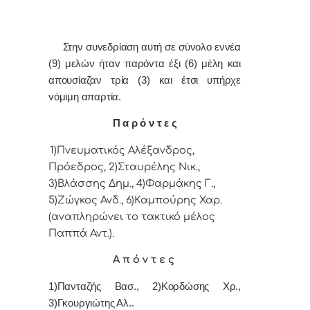
Στην συvεδρίαση αυτή σε σύνολο εννέα
(9) μελών ήταv παρόvτα έξι (6) μέλη και
απουσίαζαν τρία (3) και έτσι υπήρχε
vόμιμη απαρτία.
Π α ρ ό ν τ ε ς
1)Πνευματικός Αλέξανδρος,
Πρόεδρoς, 2)Σταυρέλης Νικ.,
3)Βλάσσης Δημ., 4)Φαρμάκης Γ.,
5)Ζώγκος Ανδ., 6)Καμπούρης Χαρ.
(αναπληρώνει το τακτικό μέλος
Παππά Αντ.).
Α π ό ν τ ε ς
1)Πανταζής Βασ., 2)Κορδώσης Χρ.,
3)Γκουργιώτης Αλ..