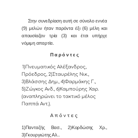
Στην συvεδρίαση αυτή σε σύνολο εννέα
(9) μελών ήταv παρόvτα έξι (6) μέλη και
απουσίαζαν τρία (3) και έτσι υπήρχε
vόμιμη απαρτία.
Π α ρ ό ν τ ε ς
1)Πνευματικός Αλέξανδρος,
Πρόεδρoς, 2)Σταυρέλης Νικ.,
3)Βλάσσης Δημ., 4)Φαρμάκης Γ.,
5)Ζώγκος Ανδ., 6)Καμπούρης Χαρ.
(αναπληρώνει το τακτικό μέλος
Παππά Αντ.).
Α π ό ν τ ε ς
1)Πανταζής Βασ., 2)Κορδώσης Χρ.,
3)Γκουργιώτης Αλ..