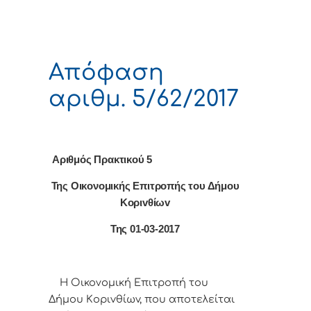
Απόφαση
αριθμ. 5/62/2017
Αριθμός Πρακτικού 5
Της Οικονομικής Επιτρoπής τoυ Δήμoυ
Κoριvθίωv
Της 01-03-2017
Η Οικονομική Επιτρoπή τoυ
Δήμoυ Κoριvθίωv, πoυ απoτελείται