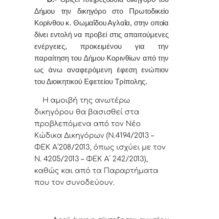
Δήμου την δικηγόρο στο Πρωτοδικείο
Κορίνθου
κ. Θωμαΐδου Αγλαΐα, στην οποία
δίνει εντολή
να προβεί στις απαιτούμενες
ενέργειες, προκειμένου για την
παραίτηση του Δήμου Κορινθίων από την
ως άνω αναφερόμενη έφεση ενώπιον
του Διοικητικού Εφετείου Τρίπολης.
Η αμοιβή της ανωτέρω
δικηγόρου θα βασισθεί στα
προβλεπόμενα από τον Νέο
Κώδικα Δικηγόρων (Ν.4194/2013 –
ΦΕΚ Α΄208/2013, όπως ισχύει με τον
Ν. 4205/2013 – ΦΕΚ Α΄ 242/2013),
καθώς και από τα Παραρτήματα
που τον συνοδεύουν.