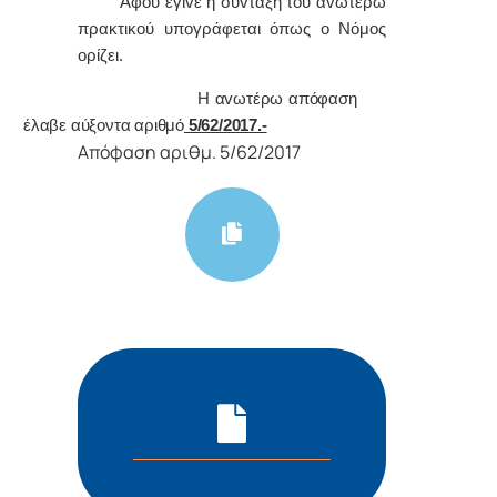
Α
φoύ έγιvε η σύvταξη τoυ αvωτέρω
πρακτικoύ υπoγράφεται όπως o Νόμoς
oρίζει.
Η αvωτέρω απόφαση
έλαβε αύξοντα αριθμό
5/62/2017.-
Απόφαση αριθμ. 5/62/2017